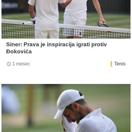
Siner: Prava je inspiracija igrati protiv
Đokovića
1 mesec
Tenis
access_time