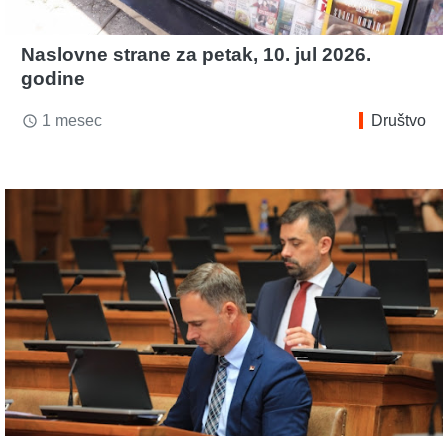
Naslovne strane za petak, 10. jul 2026.
godine
1 mesec
Društvo
access_time