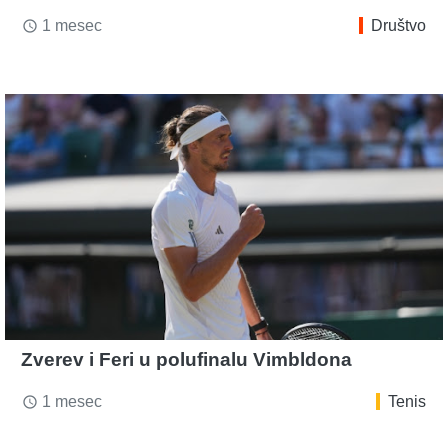
1 mesec
Društvo
access_time
Zverev i Feri u polufinalu Vimbldona
1 mesec
Tenis
access_time