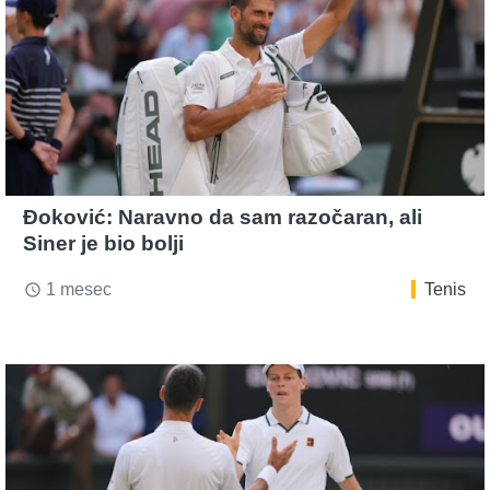
Đoković: Naravno da sam razočaran, ali
Siner je bio bolji
1 mesec
Tenis
access_time