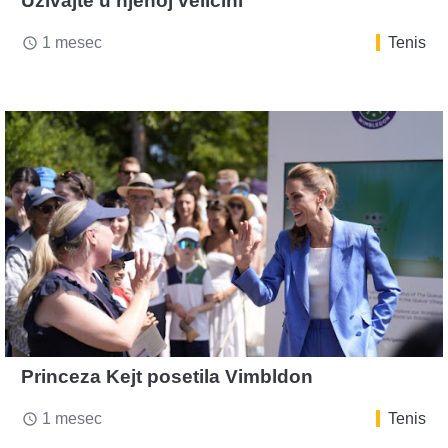
Uživajte u njenoj veličini
1 mesec
Tenis
access_time
Princeza Kejt posetila Vimbldon
1 mesec
Tenis
access_time