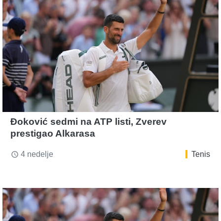
Đoković sedmi na ATP listi, Zverev
prestigao Alkarasa
4 nedelje
Tenis
access_time