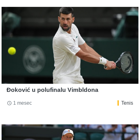
Đoković u polufinalu Vimbldona
1 mesec
Tenis
access_time