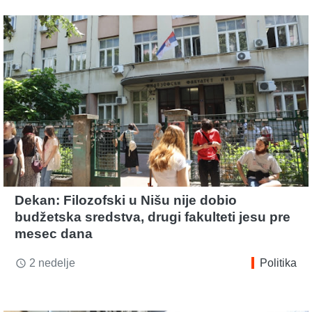
Dekan: Filozofski u Nišu nije dobio
budžetska sredstva, drugi fakulteti jesu pre
mesec dana
2 nedelje
Politika
access_time