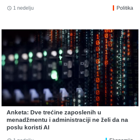
1 nedelju
Politika
access_time
Anketa: Dve trećine zaposlenih u
menadžmentu i administraciji ne želi da na
poslu koristi AI