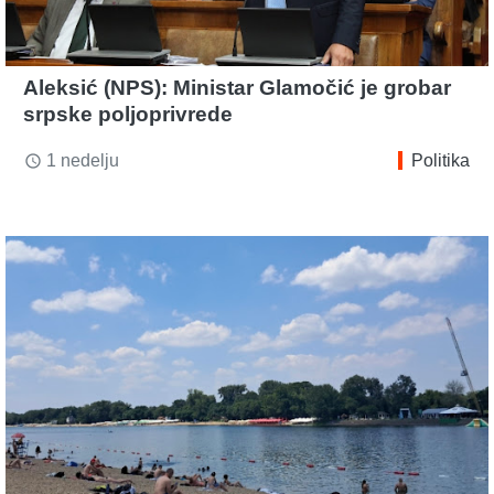
Aleksić (NPS): Ministar Glamočić je grobar
srpske poljoprivrede
1 nedelju
Politika
access_time