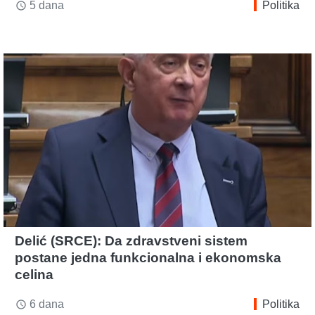
5 dana
Politika
access_time
Delić (SRCE): Da zdravstveni sistem
postane jedna funkcionalna i ekonomska
celina
6 dana
Politika
access_time