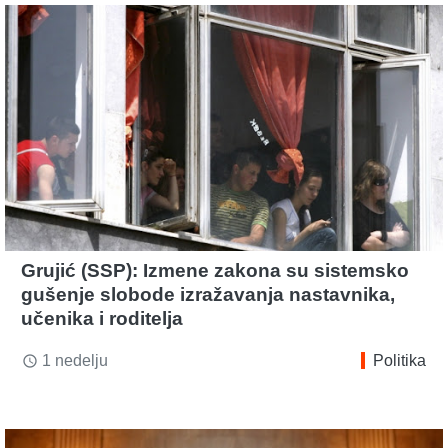
Grujić (SSP): Izmene zakona su sistemsko
gušenje slobode izražavanja nastavnika,
učenika i roditelja
1 nedelju
Politika
access_time