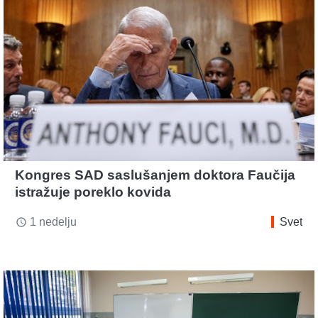
Kongres SAD saslušanjem doktora Faučija
istražuje poreklo kovida
1 nedelju
Svet
access_time