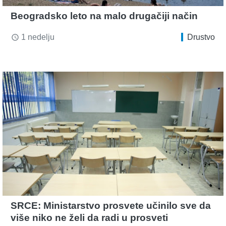
Beogradsko leto na malo drugačiji način
1 nedelju
Drustvo
access_time
SRCE: Ministarstvo prosvete učinilo sve da
više niko ne želi da radi u prosveti