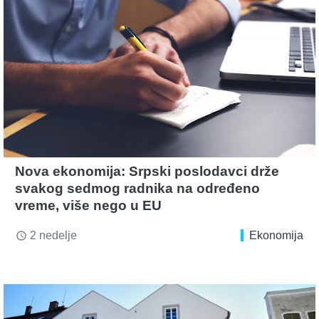
Nova ekonomija: Srpski poslodavci drže
svakog sedmog radnika na određeno
vreme, više nego u EU
2 nedelje
Ekonomija
access_time