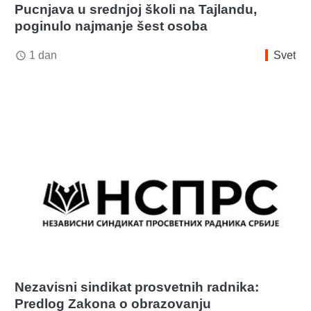
Pucnjava u srednjoj školi na Tajlandu,
poginulo najmanje šest osoba
1 dan
Svet
access_time
Nezavisni sindikat prosvetnih radnika:
Predlog Zakona o obrazovanju