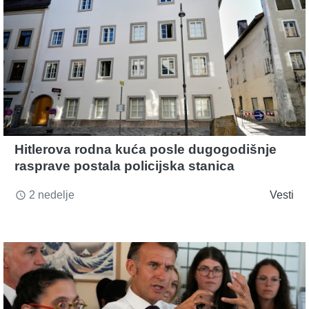
Hitlerova rodna kuća posle dugogodišnje
rasprave postala policijska stanica
2 nedelje
Vesti
access_time