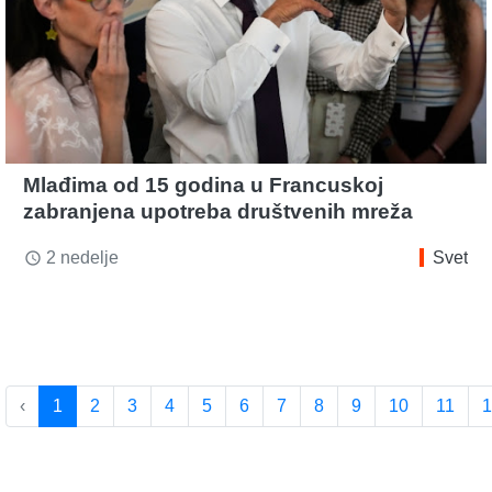
Mlađima od 15 godina u Francuskoj
zabranjena upotreba društvenih mreža
2 nedelje
Svet
access_time
‹
1
2
3
4
5
6
7
8
9
10
11
1