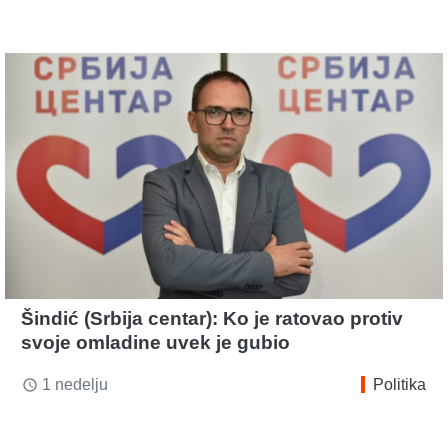
Šindić (Srbija centar): Ko je ratovao protiv
svoje omladine uvek je gubio
1 nedelju
Politika
access_time