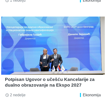
1 nedelju
Ekonomija
access_time
Potpisan Ugovor o učešću Kancelarije za
dualno obrazovanje na Ekspo 2027
2 nedelje
Ekonomija
access_time