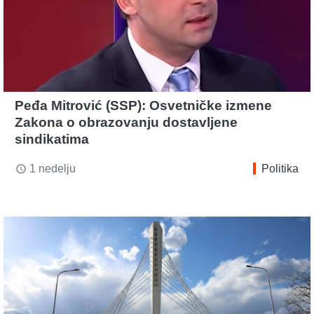
Peđa Mitrović (SSP): Osvetničke izmene
Zakona o obrazovanju dostavljene
sindikatima
1 nedelju
Politika
access_time