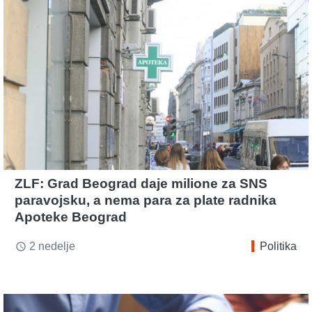
ZLF: Grad Beograd daje milione za SNS
paravojsku, a nema para za plate radnika
Apoteke Beograd
2 nedelje
Politika
access_time