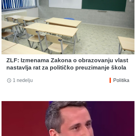
ZLF: Izmenama Zakona o obrazovanju vlast
nastavlja rat za političko preuzimanje škola
1 nedelju
Politika
access_time