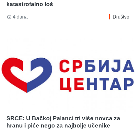
katastrofalno loš
4 dana
Društvo
access_time
SRCE: U Bačkoj Palanci tri više novca za
hranu i piće nego za najbolje učenike