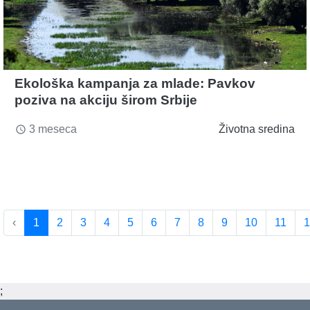
Ekološka kampanja za mlade: Pavkov
poziva na akciju širom Srbije
3 meseca
Životna sredina
access_time
‹
1
2
3
4
5
6
7
8
9
10
11
1
;