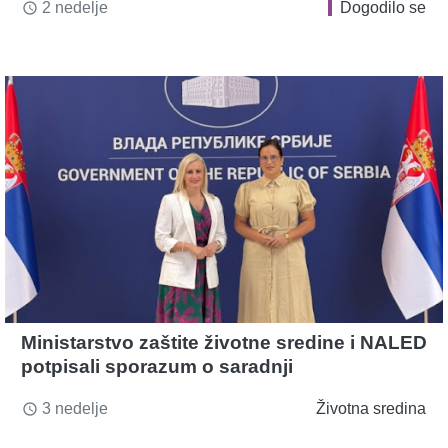
2 nedelje
Dogodilo se
access_time
Ministarstvo zaštite životne sredine i NALED
potpisali sporazum o saradnji
3 nedelje
Životna sredina
access_time