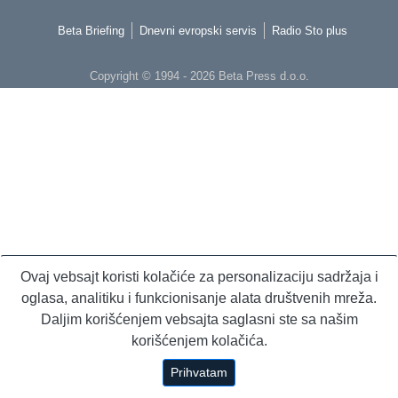
Beta Briefing
Dnevni evropski servis
Radio Sto plus
Copyright © 1994 - 2026 Beta Press d.o.o.
Ovaj vebsajt koristi kolačiće za personalizaciju sadržaja i
oglasa, analitiku i funkcionisanje alata društvenih mreža.
Daljim korišćenjem vebsajta saglasni ste sa našim
korišćenjem kolačića.
Prihvatam