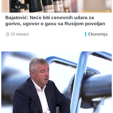
Bajatović: Neće biti cenovnih udara za
gorivo, ugovor o gasu sa Rusijom povoljan
10 meseci
Ekonomija
access_time