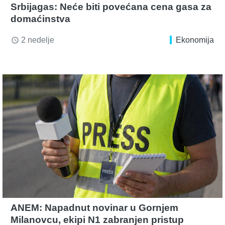
Srbijagas: Neće biti povećana cena gasa za
domaćinstva
2 nedelje
Ekonomija
access_time
ANEM: Napadnut novinar u Gornjem
Milanovcu, ekipi N1 zabranjen pristup