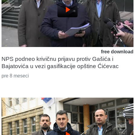
play_arrow
free download
NPS podneo krivičnu prijavu protiv Gašića i
Bajatovića u vezi gasifikacije opštine Ćićevac
pre 8 meseci
play_arrow