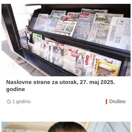
Naslovne strane za utorak, 27. maj 2025.
godine
1 godinu
Društvo
access_time