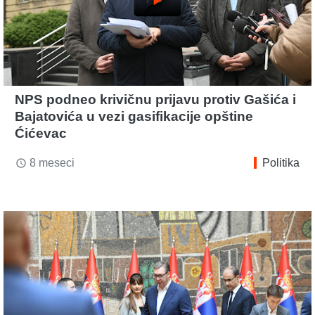
NPS podneo krivičnu prijavu protiv Gašića i
Bajatovića u vezi gasifikacije opštine
Ćićevac
8 meseci
Politika
access_time