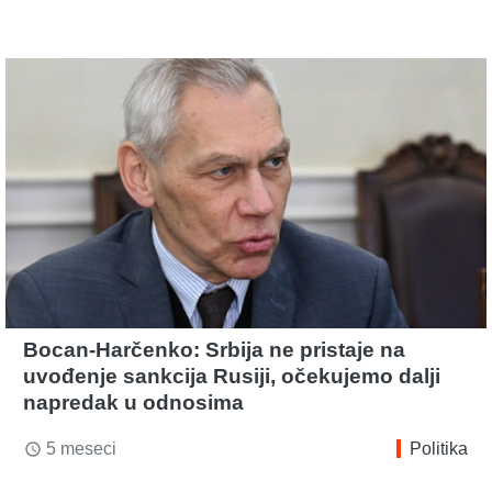
Bocan-Harčenko: Srbija ne pristaje na
uvođenje sankcija Rusiji, očekujemo dalji
napredak u odnosima
5 meseci
Politika
access_time