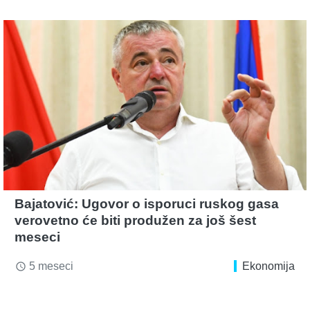
Bajatović: Ugovor o isporuci ruskog gasa
verovetno će biti produžen za još šest
meseci
5 meseci
Ekonomija
access_time