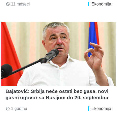
11 meseci
Ekonomija
access_time
Bajatović: Srbija neće ostati bez gasa, novi
gasni ugovor sa Rusijom do 20. septembra
1 godinu
Ekonomija
access_time