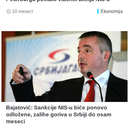
10 meseci
Ekonomija
access_time
Bajatović: Sankcije NIS-u biće ponovo
odložene, zalihe goriva u Srbiji do osam
meseci