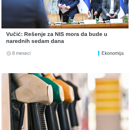
Vučić: Rešenje za NIS mora da bude u
narednih sedam dana
8 meseci
Ekonomija
access_time