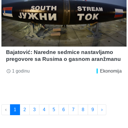
Bajatović: Naredne sedmice nastavljamo
pregovore sa Rusima o gasnom aranžmanu
1 godinu
Ekonomija
access_time
‹
1
2
3
4
5
6
7
8
9
›