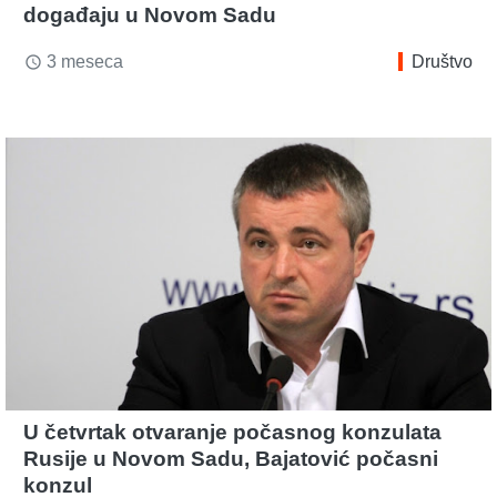
događaju u Novom Sadu
3 meseca
Društvo
access_time
U četvrtak otvaranje počasnog konzulata
Rusije u Novom Sadu, Bajatović počasni
konzul