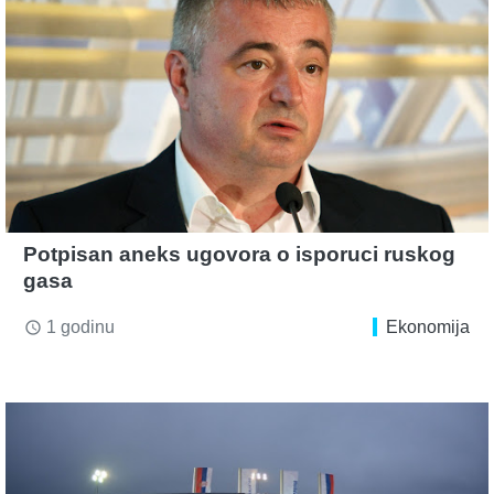
Potpisan aneks ugovora o isporuci ruskog
gasa
1 godinu
Ekonomija
access_time