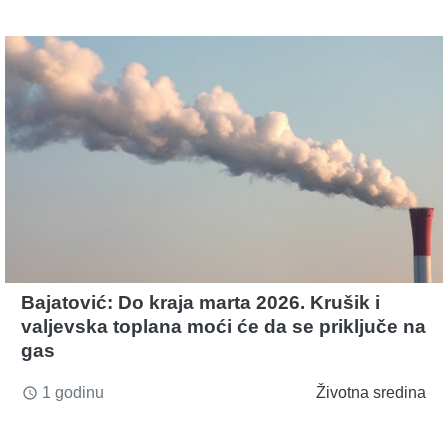
Bajatović: Do kraja marta 2026. Krušik i
valjevska toplana moći će da se priključe na
gas
1 godinu
Životna sredina
access_time