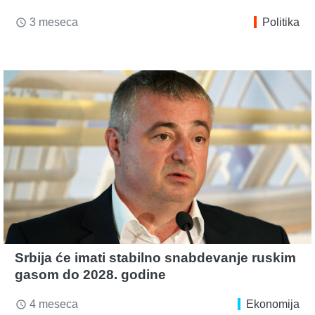
3 meseca
Politika
access_time
Srbija će imati stabilno snabdevanje ruskim
gasom do 2028. godine
4 meseca
Ekonomija
access_time