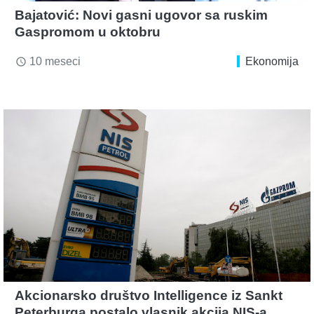
Bajatović: Novi gasni ugovor sa ruskim
Gaspromom u oktobru
10 meseci
Ekonomija
access_time
Akcionarsko društvo Intelligence iz Sankt
Peterburga postalo vlasnik akcija NIS-a