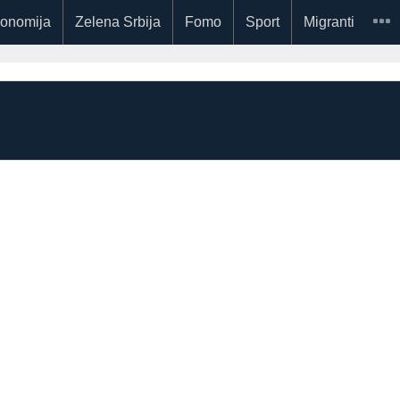
onomija
Zelena Srbija
Fomo
Sport
Migranti