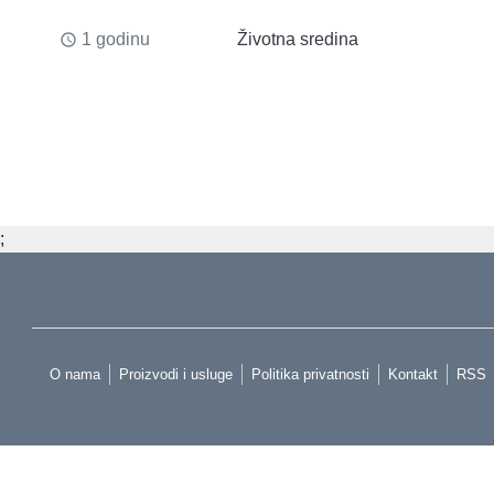
1 godinu
Životna sredina
access_time
;
O nama
Proizvodi i usluge
Politika privatnosti
Kontakt
RSS