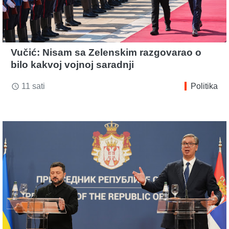
Vučić: Nisam sa Zelenskim razgovarao o
bilo kakvoj vojnoj saradnji
11 sati
Politika
access_time