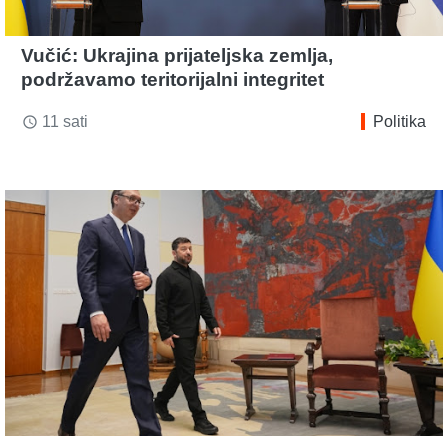
Vučić: Ukrajina prijateljska zemlja,
podržavamo teritorijalni integritet
11 sati
Politika
access_time