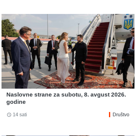
Naslovne strane za subotu, 8. avgust 2026.
godine
14 sati
Društvo
access_time