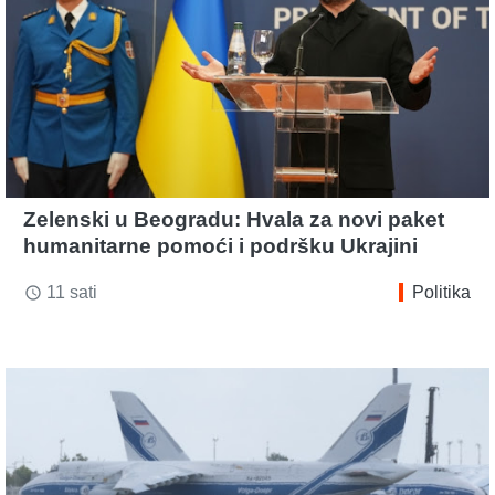
Zelenski u Beogradu: Hvala za novi paket
humanitarne pomoći i podršku Ukrajini
11 sati
Politika
access_time