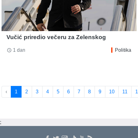
Vučić priredio večeru za Zelenskog
1 dan
Politika
access_time
‹
1
2
3
4
5
6
7
8
9
10
11
1
;