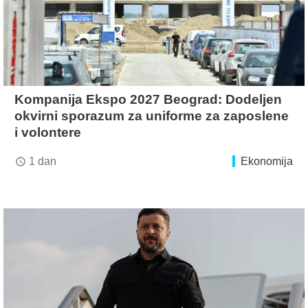
Kompanija Ekspo 2027 Beograd: Dodeljen
okvirni sporazum za uniforme za zaposlene
i volontere
1 dan
Ekonomija
access_time