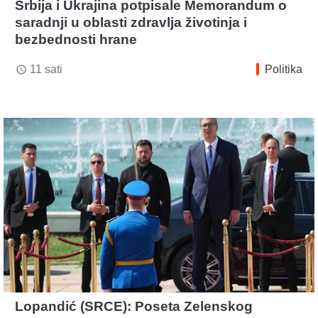
Srbija i Ukrajina potpisale Memorandum o
saradnji u oblasti zdravlja životinja i
bezbednosti hrane
11 sati
Politika
access_time
Lopandić (SRCE): Poseta Zelenskog