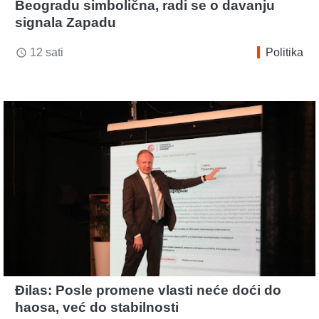
Beogradu simbolična, radi se o davanju
signala Zapadu
12 sati
Politika
access_time
Đilas: Posle promene vlasti neće doći do
haosa, već do stabilnosti