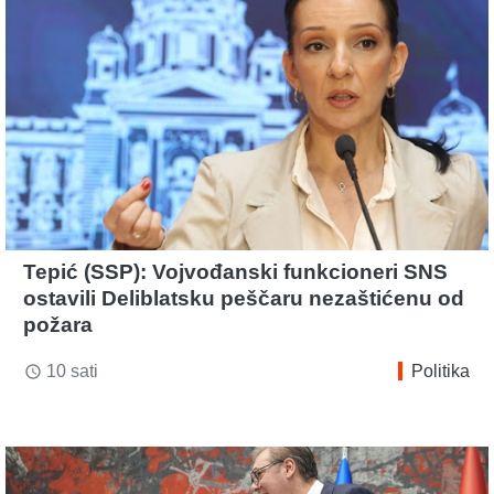
Tepić (SSP): Vojvođanski funkcioneri SNS
ostavili Deliblatsku peščaru nezaštićenu od
požara
10 sati
Politika
access_time