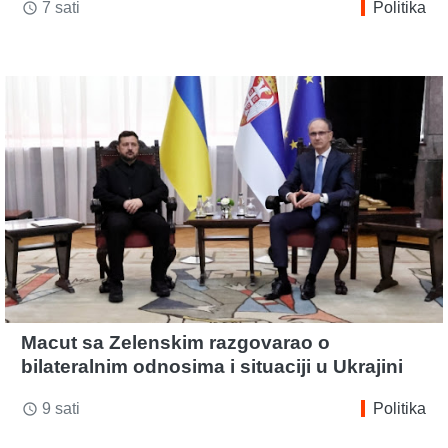
7 sati
Politika
access_time
Macut sa Zelenskim razgovarao o
bilateralnim odnosima i situaciji u Ukrajini
9 sati
Politika
access_time