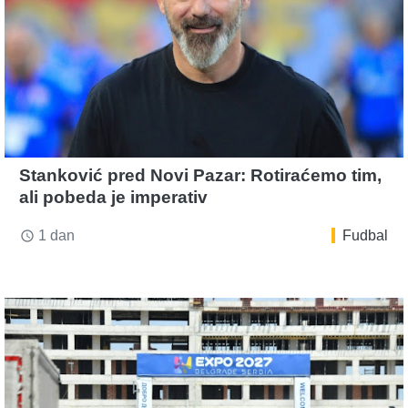
Stanković pred Novi Pazar: Rotiraćemo tim,
ali pobeda je imperativ
1 dan
Fudbal
access_time