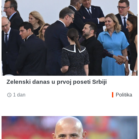
Zelenski danas u prvoj poseti Srbiji
1 dan
Politika
access_time