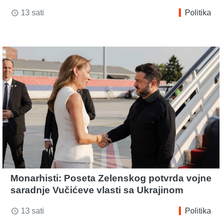
13 sati
Politika
access_time
Monarhisti: Poseta Zelenskog potvrda vojne
saradnje Vučićeve vlasti sa Ukrajinom
13 sati
Politika
access_time