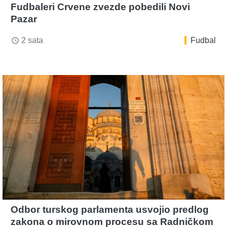
Fudbaleri Crvene zvezde pobedili Novi
Pazar
2 sata
Fudbal
access_time
Odbor turskog parlamenta usvojio predlog
zakona o mirovnom procesu sa Radničkom