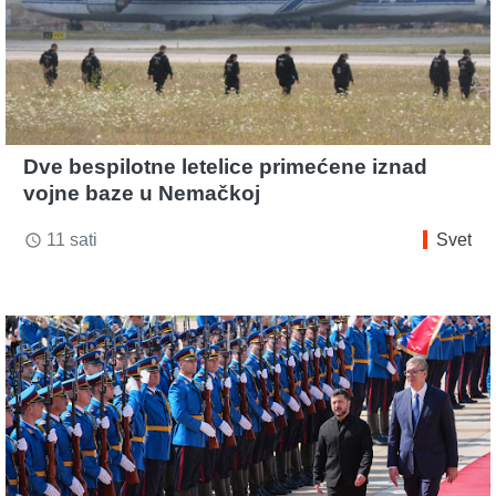
Dve bespilotne letelice primećene iznad
vojne baze u Nemačkoj
11 sati
Svet
access_time