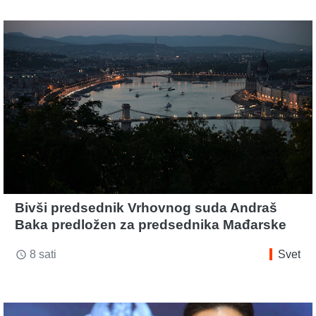
Bivši predsednik Vrhovnog suda Andraš
Baka predložen za predsednika Mađarske
8 sati
Svet
access_time