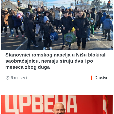
Stanovnici romskog naselja u Nišu blokirali
saobraćajnicu, nemaju struju dva i po
meseca zbog duga
6 meseci
Društvo
access_time