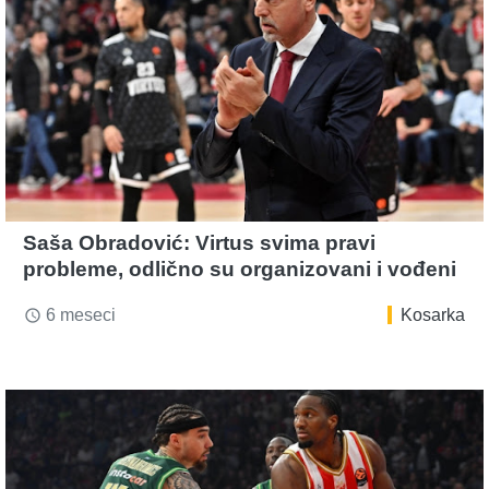
Saša Obradović: Virtus svima pravi
probleme, odlično su organizovani i vođeni
6 meseci
Kosarka
access_time