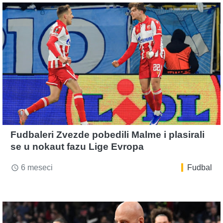
Fudbaleri Zvezde pobedili Malme i plasirali
se u nokaut fazu Lige Evropa
6 meseci
Fudbal
access_time