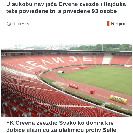
U sukobu navijača Crvene zvezde i Hajduka
teže povređene tri, a privedene 93 osobe
6 meseci
Region
access_time
FK Crvena zvezda: Svako ko donira krv
dobiće ulaznicu za utakmicu protiv Selte