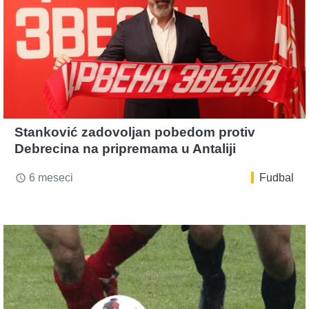
Stanković zadovoljan pobedom protiv
Debrecina na pripremama u Antaliji
6 meseci
Fudbal
access_time