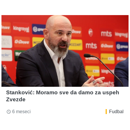
Stanković: Moramo sve da damo za uspeh
Zvezde
6 meseci
Fudbal
access_time