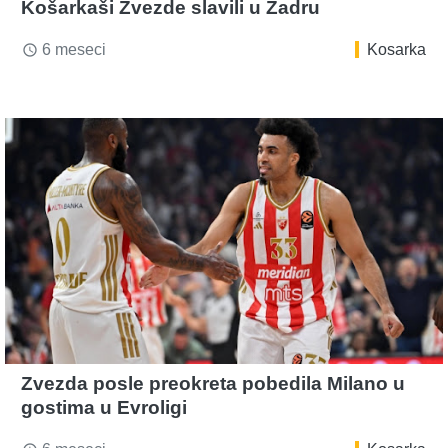
Košarkaši Zvezde slavili u Zadru
6 meseci
Kosarka
access_time
Zvezda posle preokreta pobedila Milano u
gostima u Evroligi