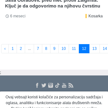
Saša Obradović pred meč protiv Žalgirisa:
Ključ je da odgovorimo na njihovu čvrstinu
6 meseci
Kosarka
access_time
‹
1
2
...
7
8
9
10
11
12
13
14
;
Ovaj vebsajt koristi kolačiće za personalizaciju sadržaja i
O nama
Proizvodi i usluge
Politika privatnosti
Kontakt
RSS
oglasa, analitiku i funkcionisanje alata društvenih mreža.