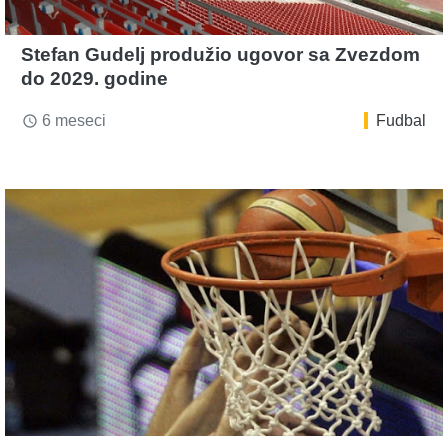
Stefan Gudelj produžio ugovor sa Zvezdom
do 2029. godine
6 meseci
Fudbal
access_time