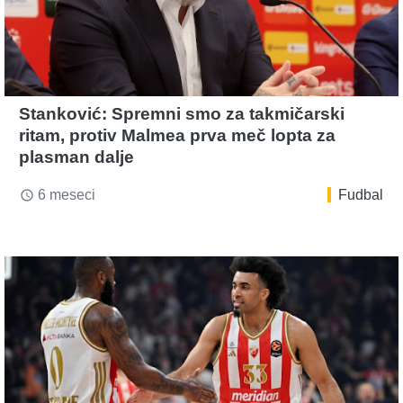
Stanković: Spremni smo za takmičarski
ritam, protiv Malmea prva meč lopta za
plasman dalje
6 meseci
Fudbal
access_time