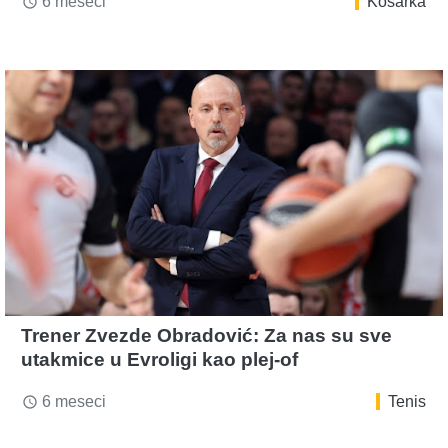
6 meseci
Kosarka
access_time
Trener Zvezde Obradović: Za nas su sve
utakmice u Evroligi kao plej-of
6 meseci
Tenis
access_time