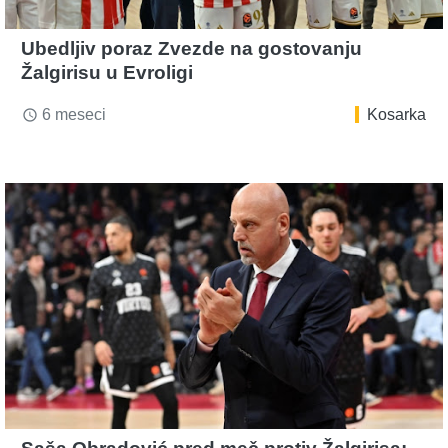
Ubedljiv poraz Zvezde na gostovanju
Žalgirisu u Evroligi
6 meseci
Kosarka
access_time