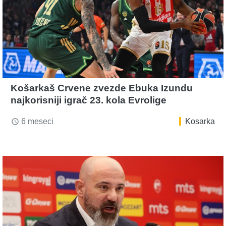
Košarkaš Crvene zvezde Ebuka Izundu
najkorisniji igrač 23. kola Evrolige
6 meseci
Kosarka
access_time