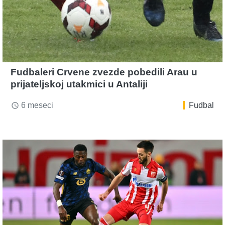
Fudbaleri Crvene zvezde pobedili Arau u
prijateljskoj utakmici u Antaliji
6 meseci
Fudbal
access_time