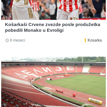
Košarkaši Crvene zvezde posle produžetka
pobedili Monako u Evroligi
6 meseci
Kosarka
access_time