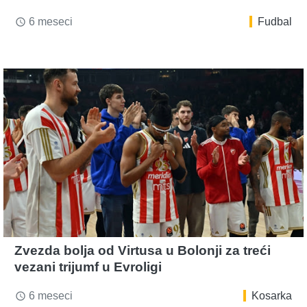
6 meseci
Fudbal
access_time
Zvezda bolja od Virtusa u Bolonji za treći
vezani trijumf u Evroligi
6 meseci
Kosarka
access_time