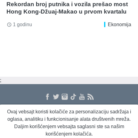
Rekordan broj putnika i vozila prešao most
Hong Kong-Džuaj-Makao u prvom kvartalu
1 godinu
Ekonomija
access_time
;
Ovaj vebsajt koristi kolačiće za personalizaciju sadržaja i
O nama
Proizvodi i usluge
Politika privatnosti
Kontakt
RSS
oglasa, analitiku i funkcionisanje alata društvenih mreža.
Daljim korišćenjem vebsajta saglasni ste sa našim
korišćenjem kolačića.
Beta Briefing
Dnevni evropski servis
Radio Sto plus