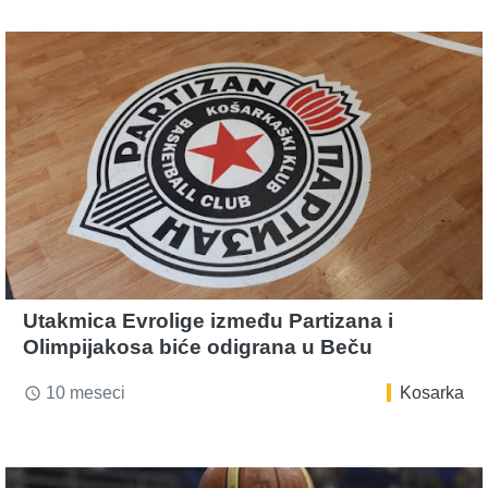
Utakmica Evrolige između Partizana i
Olimpijakosa biće odigrana u Beču
10 meseci
Kosarka
access_time