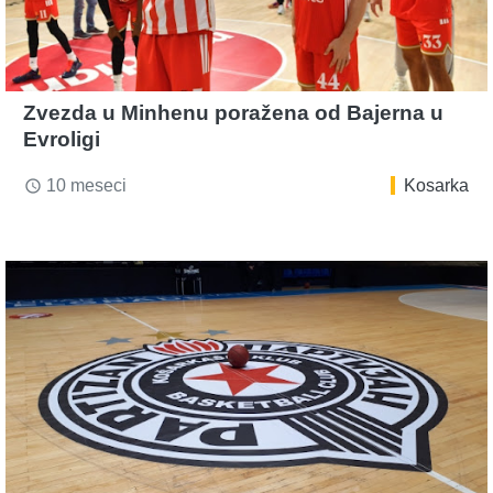
Zvezda u Minhenu poražena od Bajerna u
Evroligi
10 meseci
Kosarka
access_time