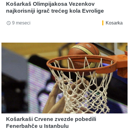
Košarkaš Olimpijakosa Vezenkov
najkorisniji igrač trećeg kola Evrolige
9 meseci
Kosarka
access_time
Košarkaši Crvene zvezde pobedili
Fenerbahče u Istanbulu