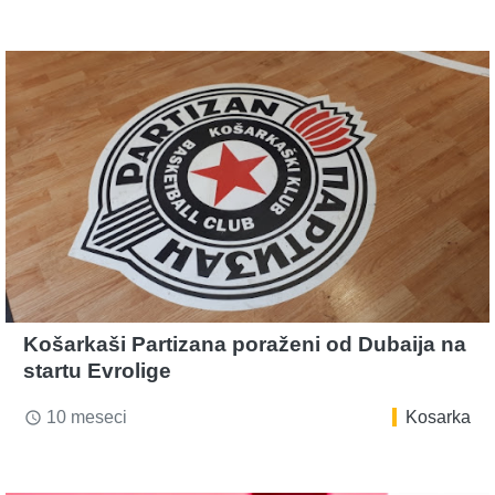
Košarkaši Partizana poraženi od Dubaija na
startu Evrolige
10 meseci
Kosarka
access_time