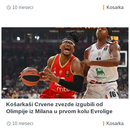
10 meseci
Kosarka
access_time
Košarkaši Crvene zvezde izgubili od
Olimpije iz Milana u prvom kolu Evrolige
10 meseci
Kosarka
access_time