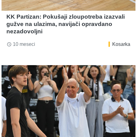
KK Partizan: Pokušaji zloupotreba izazvali
gužve na ulazima, navijači opravdano
nezadovoljni
10 meseci
Kosarka
access_time