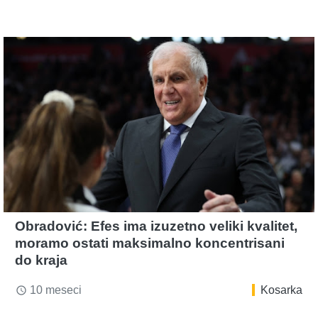
Obradović: Efes ima izuzetno veliki kvalitet,
moramo ostati maksimalno koncentrisani
do kraja
10 meseci
Kosarka
access_time