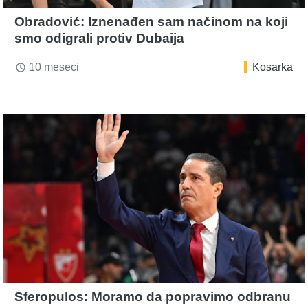
Obradović: Iznenađen sam načinom na koji
smo odigrali protiv Dubaija
10 meseci
Kosarka
access_time
Sferopulos: Moramo da popravimo odbranu