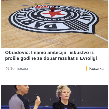
Obradović: Imamo ambicije i iskustvo iz
prošle godine za dobar rezultat u Evroligi
10 meseci
Kosarka
access_time