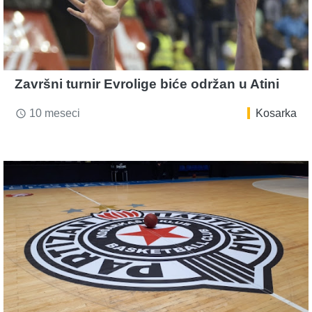
Završni turnir Evrolige biće održan u Atini
10 meseci
Kosarka
access_time