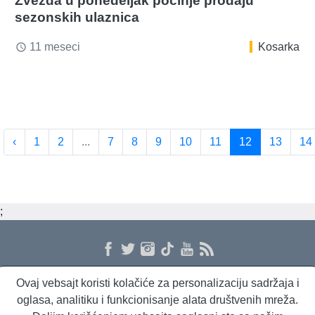
Zvezda u ponedeljak počinje prodaju
sezonskih ulaznica
11 meseci
Kosarka
access_time
‹
1
2
...
7
8
9
10
11
12
13
14
;
Ovaj vebsajt koristi kolačiće za personalizaciju sadržaja i
O nama
Proizvodi i usluge
Politika privatnosti
Kontakt
RSS
oglasa, analitiku i funkcionisanje alata društvenih mreža.