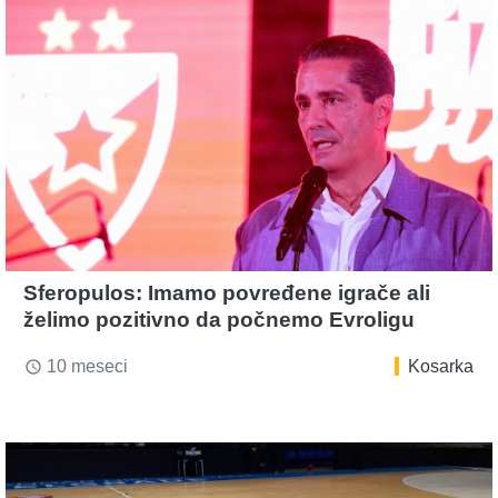
Sferopulos: Imamo povređene igrače ali
želimo pozitivno da počnemo Evroligu
10 meseci
Kosarka
access_time