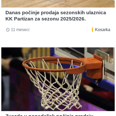
Danas počinje prodaja sezonskih ulaznica
KK Partizan za sezonu 2025/2026.
11 meseci
Kosarka
access_time