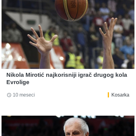
Nikola Mirotić najkorisniji igrač drugog kola
Evrolige
10 meseci
Kosarka
access_time