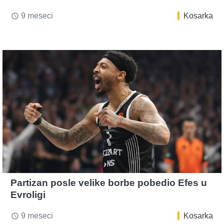
9 meseci
Kosarka
access_time
Partizan posle velike borbe pobedio Efes u
Evroligi
9 meseci
Kosarka
access_time