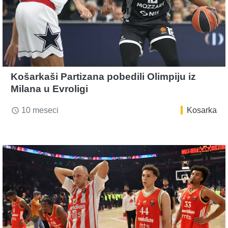
Košarkaši Partizana pobedili Olimpiju iz
Milana u Evroligi
10 meseci
Kosarka
access_time