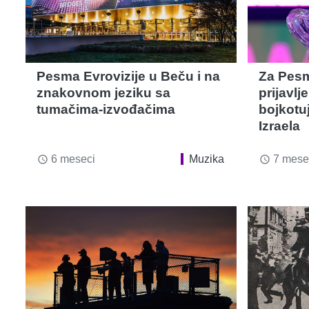
Pesma Evrovizije u Beču i na
Za Pesm
znakovnom jeziku sa
prijavlj
tumačima-izvođačima
bojkotu
Izraela
6 meseci
Muzika
7 mese
access_time
access_time