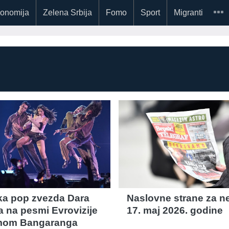
onomija
Zelena Srbija
Fomo
Sport
Migranti
a pop zvezda Dara
Naslovne strane za ne
a na pesmi Evrovizije
17. maj 2026. godine
mom Bangaranga