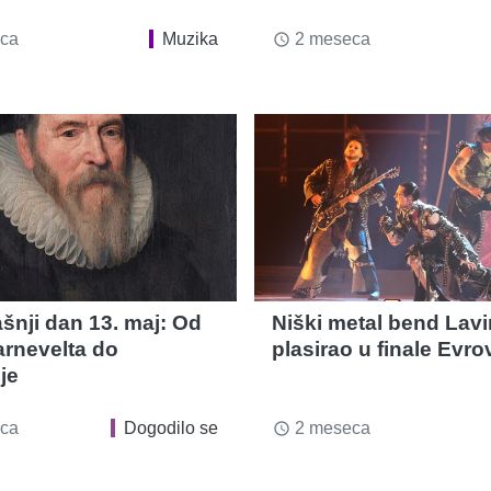
ca
Muzika
2 meseca
access_time
šnji dan 13. maj: Od
Niški metal bend Lavi
rnevelta do
plasirao u finale Evrov
je
ca
Dogodilo se
2 meseca
access_time