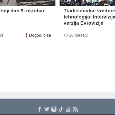
šnji dan 9. oktobar
Tradicionalne vrednost
tehnologija: Intervizij
verzija Evrovizije
ci
Dogodilo se
10 meseci
access_time