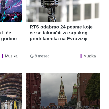
RTS odabrao 24 pesme koje
 li će
će se takmičiti za srpskog
e godine
predstavnika na Evroviziji
Muzika
8 meseci
Muzika
access_time