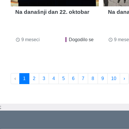
Na današnji dan 22. oktobar
Na dana
9 meseci
Dogodilo se
9 mese
access_time
access_time
‹
1
2
3
4
5
6
7
8
9
10
›
;