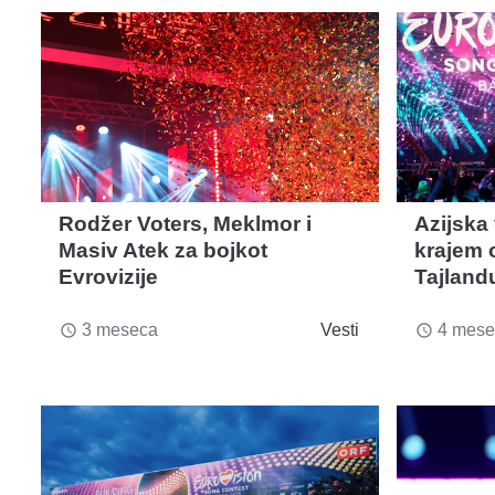
Rodžer Voters, Meklmor i
Azijska 
Masiv Atek za bojkot
krajem 
Evrovizije
Tajland
3 meseca
Vesti
4 mese
access_time
access_time