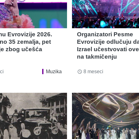
u Evrovizije 2026.
Organizatori Pesme
eno 35 zemalja, pet
Evrovizije odlučuju da
je zbog učešća
Izrael učestvovati ov
na takmičenju
ci
Muzika
8 meseci
access_time