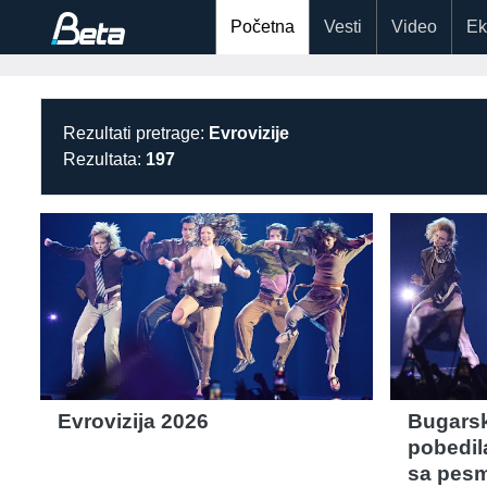
Početna
Vesti
Video
Ek
Rezultati pretrage:
Evrovizije
Rezultata:
197
Evrovizija 2026
Bugarsk
pobedil
sa pes