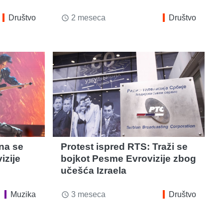
Društvo
2 meseca
Društvo
access_time
na se
Protest ispred RTS: Traži se
izije
bojkot Pesme Evrovizije zbog
učešća Izraela
Muzika
3 meseca
Društvo
access_time