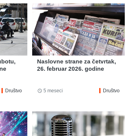
ubotu,
Naslovne strane za četvrtak,
ine
26. februar 2026. godine
Društvo
5 meseci
Društvo
access_time