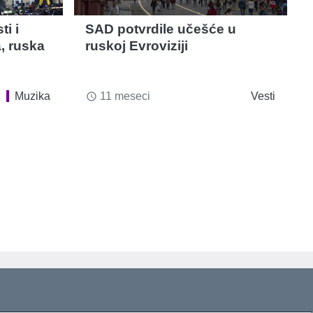
i i
SAD potvrdile učešće u
a, ruska
ruskoj Evroviziji
Muzika
11 meseci
Vesti
access_time