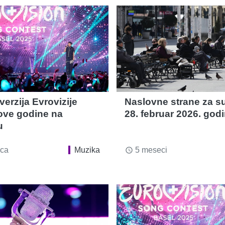
verzija Evrovizije
Naslovne strane za s
ove godine na
28. februar 2026. god
u
ca
Muzika
5 meseci
access_time