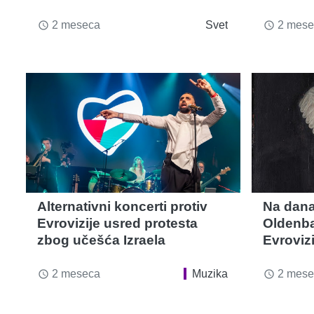
2 meseca
Svet
2 mese
access_time
access_time
Alternativni koncerti protiv
Na dana
Evrovizije usred protesta
Oldenba
zbog učešća Izraela
Evrovizi
2 meseca
Muzika
2 mese
access_time
access_time