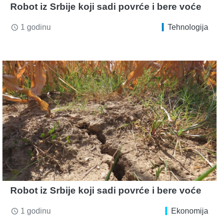
Robot iz Srbije koji sadi povrće i bere voće
1 godinu
Tehnologija
access_time
Robot iz Srbije koji sadi povrće i bere voće
1 godinu
Ekonomija
access_time