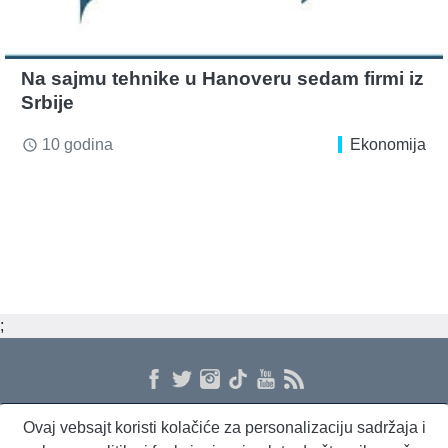
Na sajmu tehnike u Hanoveru sedam firmi iz
Srbije
10 godina
Ekonomija
access_time
;
Ovaj vebsajt koristi kolačiće za personalizaciju sadržaja i