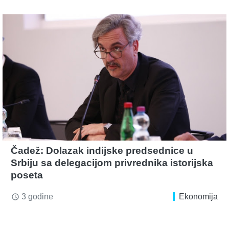
Čadež: Dolazak indijske predsednice u
Srbiju sa delegacijom privrednika istorijska
poseta
3 godine
Ekonomija
access_time