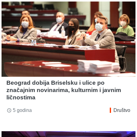
Beograd dobija Briselsku i ulice po
značajnim novinarima, kulturnim i javnim
ličnostima
5 godina
Društvo
access_time