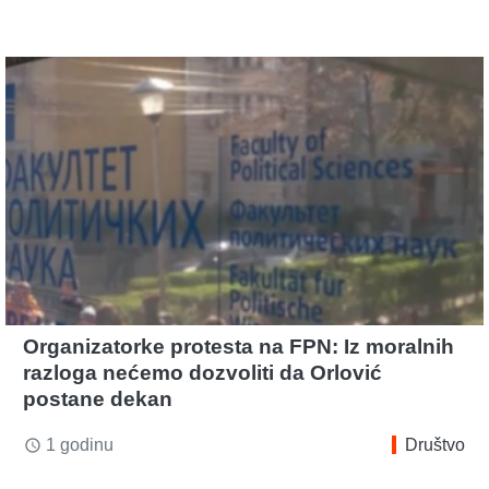
Organizatorke protesta na FPN: Iz moralnih
razloga nećemo dozvoliti da Orlović
postane dekan
1 godinu
Društvo
access_time