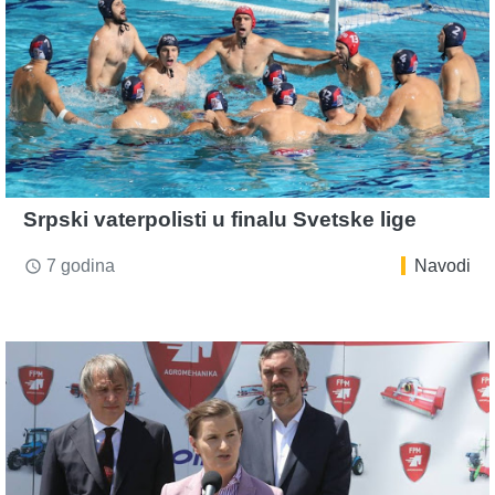
Srpski vaterpolisti u finalu Svetske lige
7 godina
Navodi
access_time