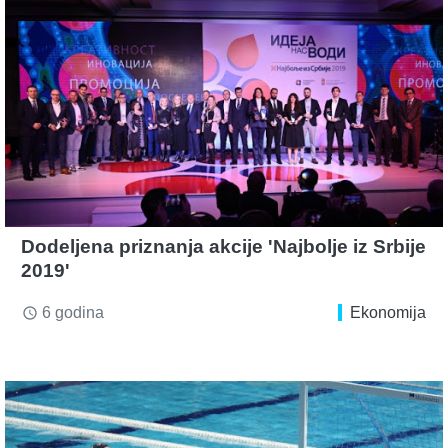
Dodeljena priznanja akcije 'Najbolje iz Srbije
2019'
6 godina
Ekonomija
access_time