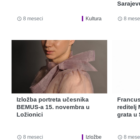
Sarajev
8 meseci
Kultura
8 mese
access_time
access_time
Izložba portreta učesnika
Francus
BEMUS-a 15. novembra u
reditel
Ložionici
grata u 
8 meseci
Izložbe
8 mese
access_time
access_time