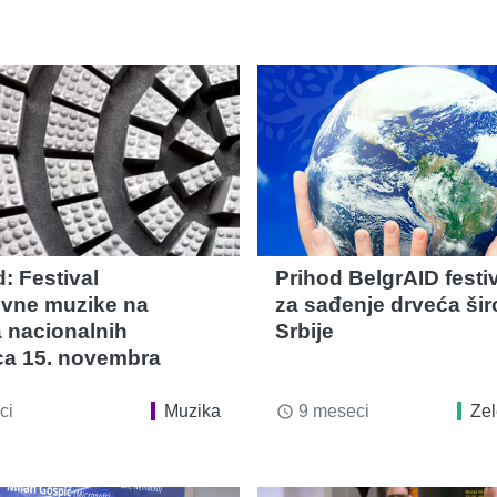
: Festival
Prihod BelgrAID festi
tivne muzike na
za sađenje drveća ši
a nacionalnih
Srbije
ca 15. novembra
ci
Muzika
9 meseci
Zel
access_time