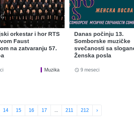
ski orkestar i hor RTS
Danas počinju 13.
ovom Faust
Somborske muzičke
jom na zatvaranju 57.
svečanosti sa slogan
-a
Ženska posla
ci
Muzika
9 meseci
access_time
14
15
16
17
...
211
212
›