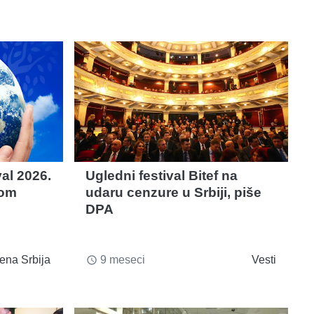
val 2026.
Ugledni festival Bitef na
rom
udaru cenzure u Srbiji, piše
DPA
ena Srbija
9 meseci
Vesti
access_time