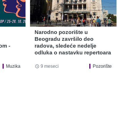
Narodno pozorište u
Beogradu završilo deo
om -
radova, sledeće nedelje
odluka o nastavku repertoara
Muzika
9 meseci
Pozorište
access_time