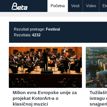
Početna
Vesti
Video
Ek
Rezultati pretrage:
Festival
Rezultata:
4232
Milion evra Evropske unije za
Tužilašt
projekat KotorArt-a o
istragu
klasičnoj muzici
snajper