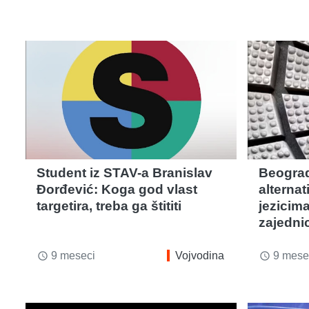
Student iz STAV-a Branislav
Beograd
Đorđević: Koga god vlast
alterna
targetira, treba ga štititi
jezicim
zajedni
9 meseci
Vojvodina
9 mese
access_time
access_time