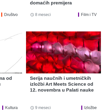
domaćih premijera
Društvo
8 meseci
Film i TV
access_time
lma od
Serija naučnih i umetničkih
u
izložbi Art Meets Science od
12. novembra u Palati nauke
Kultura
9 meseci
Izložbe
access_time