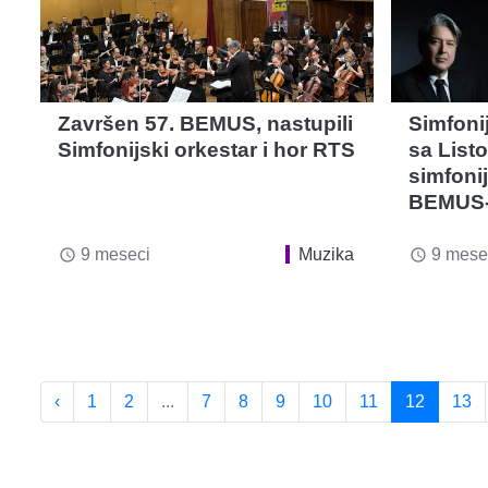
Završen 57. BEMUS, nastupili
Simfonij
Simfonijski orkestar i hor RTS
sa List
simfoni
BEMUS
9 meseci
Muzika
9 mese
access_time
access_time
‹
1
2
...
7
8
9
10
11
12
13