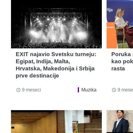
EXIT najavio Svetsku turneju:
Poruka s
Egipat, Indija, Malta,
kao pokr
Hrvatska, Makedonija i Srbija
rasta
prve destinacije
9 meseci
Muzika
9 mese
access_time
access_time