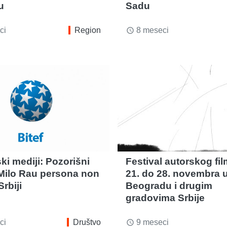
u
Sadu
ci
Region
8 meseci
access_time
ki mediji: Pozorišni
Festival autorskog fi
j Milo Rau persona non
21. do 28. novembra 
Srbiji
Beogradu i drugim
gradovima Srbije
ci
Društvo
9 meseci
access_time