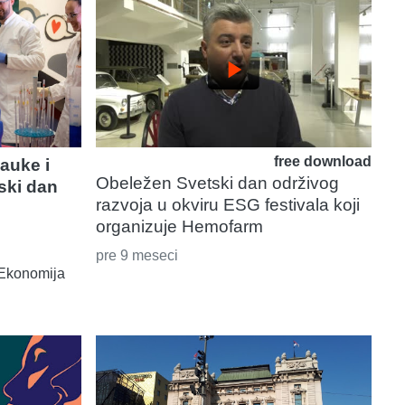
play_arrow
free download
auke i
Obeležen Svetski dan održivog
ski dan
razvoja u okviru ESG festivala koji
organizuje Hemofarm
pre 9 meseci
Ekonomija