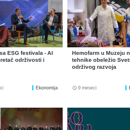
a ESG festivala - AI
Hemofarm u Muzeju n
etač održivosti i
tehnike obeležio Svet
održivog razvoja
ci
Ekonomija
9 meseci
access_time