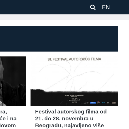
EN
ra,
Festival autorskog filma od
će i na
21. do 28. novembra u
 Novom
Beogradu, najavljeno više