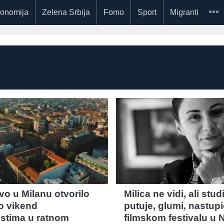
onomija
Zelena Srbija
Fomo
Sport
Migranti
vo u Milanu otvorilo
Milica ne vidi, ali studi
 o vikend
putuje, glumi, nastupi
istima u ratnom
filmskom festivalu u