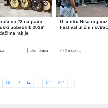
ručene 23 nagrade
U centru Niša organi
dski pobednik 2026'
Festival uličnih svira
đačima rakije
ca
Ekonomija
2 meseca
access_time
12
13
14
...
211
212
›