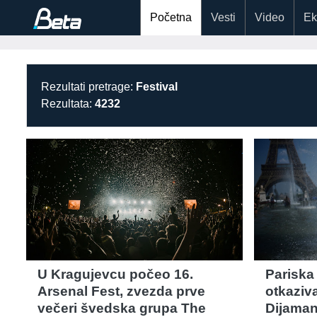
Početna
Vesti
Video
Ek
Rezultati pretrage:
Festival
Rezultata:
4232
U Kragujevcu počeo 16.
Pariska 
Arsenal Fest, zvezda prve
otkaziv
večeri švedska grupa The
Dijaman