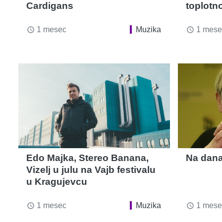
Cardigans
toplotn
1 mesec
Muzika
1 mese
access_time
access_time
Edo Majka, Stereo Banana,
Na dana
Vizelj u julu na Vajb festivalu
u Kragujevcu
1 mesec
Muzika
1 mese
access_time
access_time