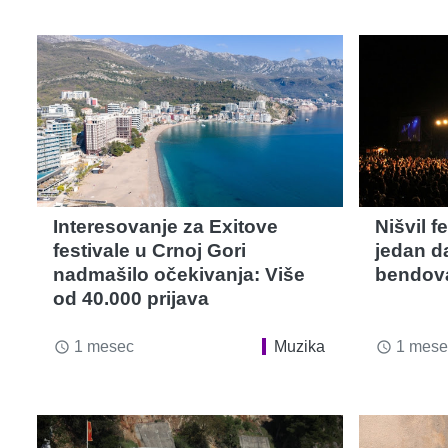
Interesovanje za Exitove
Nišvil f
festivale u Crnoj Gori
jedan da
nadmašilo očekivanja: Više
bendova
od 40.000 prijava
1 mesec
Muzika
1 mese
access_time
access_time