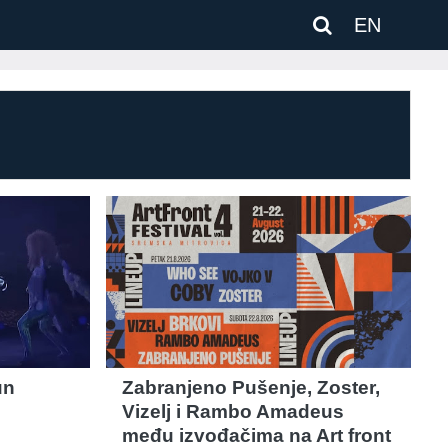
EN
un
Zabranjeno Pušenje, Zoster,
Vizelj i Rambo Amadeus
među izvođačima na Art front