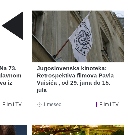
 Na 73.
Jugoslovenska kinoteka:
 glavnom
Retrospektiva filmova Pavla
va iz
Vuisića , od 29. juna do 15.
jula
Film i TV
1 mesec
Film i TV
access_time