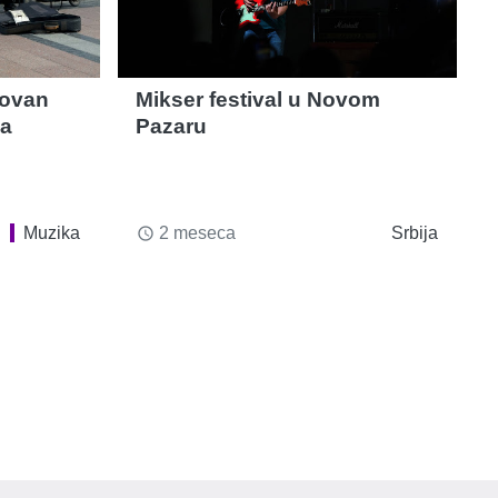
zovan
Mikser festival u Novom
ča
Pazaru
Muzika
2 meseca
Srbija
access_time