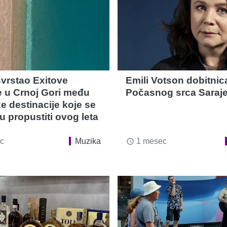
vrstao Exitove
Emili Votson dobitnic
le u Crnoj Gori među
Počasnog srca Saraj
e destinacije koje se
u propustiti ovog leta
c
Muzika
1 mesec
access_time