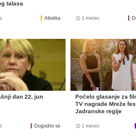
og talasa
c
Atletika
1 mesec
D
access_time
šnji dan 22. jun
Počelo glasanje za fil
TV nagrade Mreže fes
Jadranske regije
c
Dogodilo se
1 mesec
access_time