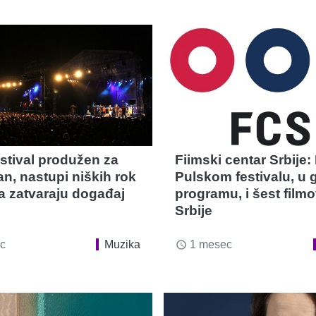
estival produžen za
Fiimski centar Srbije:
n, nastupi niških rok
Pulskom festivalu, u
 zatvaraju događaj
programu, i šest filmo
Srbije
c
Muzika
1 mesec
access_time