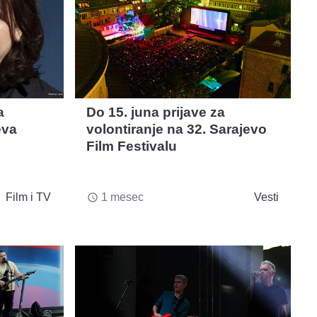
a
Do 15. juna prijave za
eva
volontiranje na 32. Sarajevo
Film Festivalu
Film i TV
1 mesec
Vesti
access_time