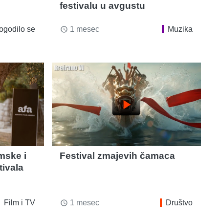
festivalu u avgustu
ogodilo se
1 mesec
Muzika
access_time
play_arrow
mske i
Festival zmajevih čamaca
tivala
Film i TV
1 mesec
Društvo
access_time