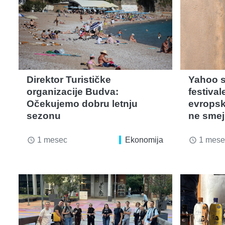
Direktor Turističke
Yahoo s
organizacije Budva:
festiva
Očekujemo dobru letnju
evropsk
sezonu
ne smej
1 mesec
Ekonomija
1 mese
access_time
access_time