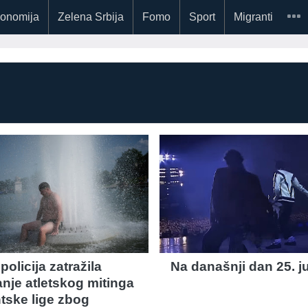
onomija
Zelena Srbija
Fomo
Sport
Migranti
policija zatražila
Na današnji dan 25. j
anje atletskog mitinga
tske lige zbog