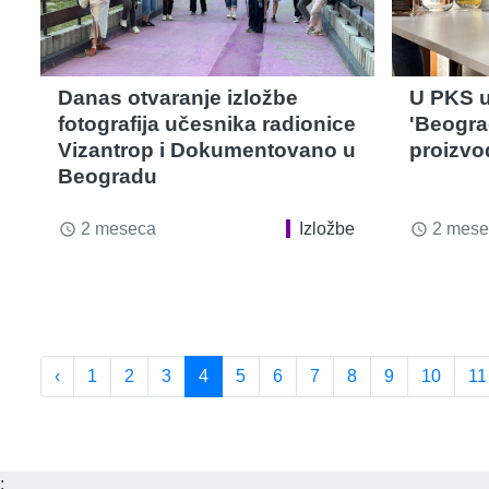
Danas otvaranje izložbe
U PKS u
fotografija učesnika radionice
'Beogra
Vizantrop i Dokumentovano u
proizvo
Beogradu
2 meseca
Izložbe
2 mese
access_time
access_time
‹
1
2
3
4
5
6
7
8
9
10
11
;