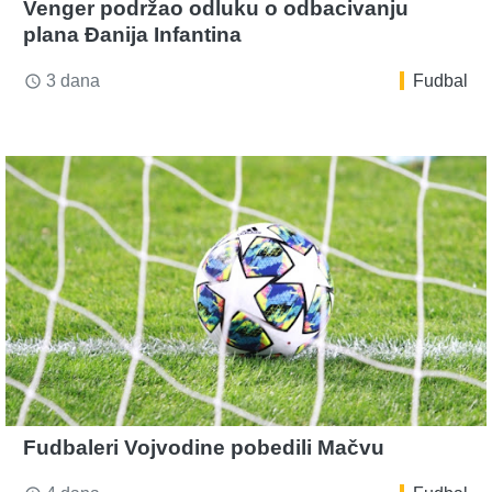
Venger podržao odluku o odbacivanju
plana Đanija Infantina
3 dana
Fudbal
access_time
Fudbaleri Vojvodine pobedili Mačvu