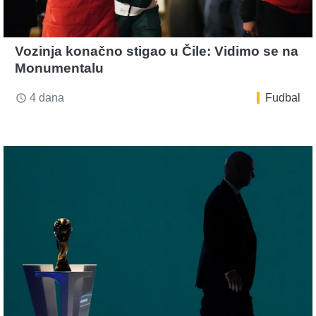
Vozinja konačno stigao u Čile: Vidimo se na
Monumentalu
4 dana
Fudbal
access_time