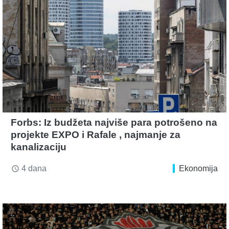
Forbs: Iz budžeta najviše para potrošeno na
projekte EXPO i Rafale , najmanje za
kanalizaciju
4 dana
Ekonomija
access_time