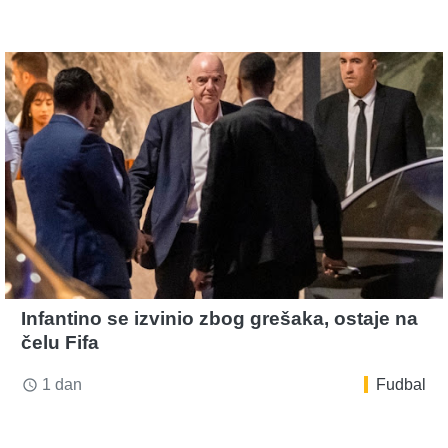
Infantino se izvinio zbog grešaka, ostaje na
čelu Fifa
1 dan
Fudbal
access_time