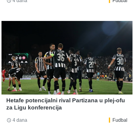
4 dana
Fudbal
access_time
Hetafe potencijalni rival Partizana u plej-ofu
za Ligu konferencija
4 dana
Fudbal
access_time