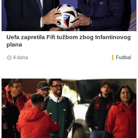
Uefa zapretila Fifi tužbom zbog Infantinovog
plana
4 dana
Fudbal
access_time