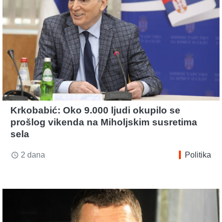
Krkobabić: Oko 9.000 ljudi okupilo se
prošlog vikenda na Miholjskim susretima
sela
2 dana
Politika
access_time