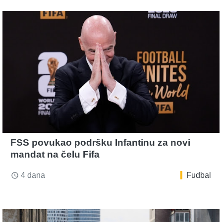
FSS povukao podršku Infantinu za novi
mandat na čelu Fifa
4 dana
Fudbal
access_time