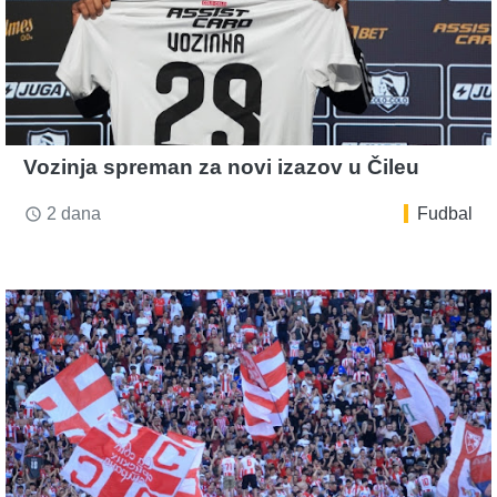
Vozinja spreman za novi izazov u Čileu
2 dana
Fudbal
access_time