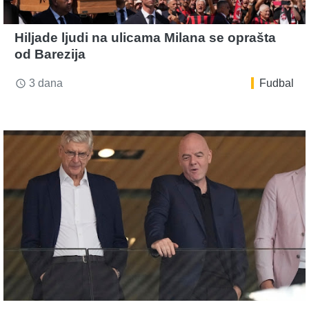
Hiljade ljudi na ulicama Milana se oprašta
od Barezija
3 dana
Fudbal
access_time