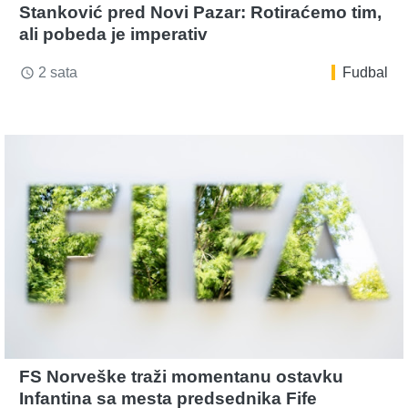
Stanković pred Novi Pazar: Rotiraćemo tim,
ali pobeda je imperativ
2 sata
Fudbal
access_time
FS Norveške traži momentanu ostavku
Infantina sa mesta predsednika Fife