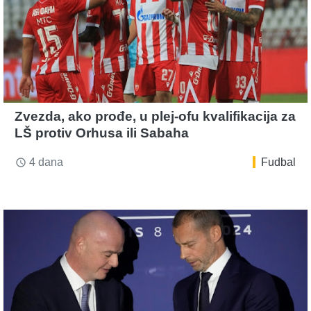
Zvezda, ako prođe, u plej-ofu kvalifikacija za
LŠ protiv Orhusa ili Sabaha
4 dana
Fudbal
access_time