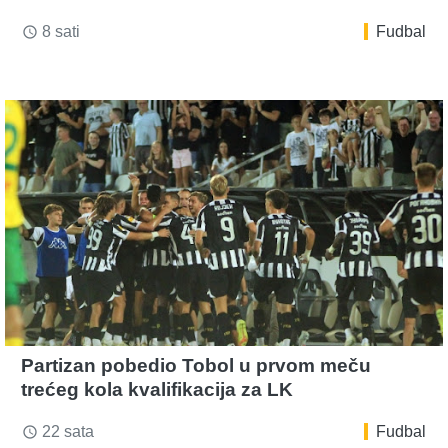
8 sati
Fudbal
access_time
Partizan pobedio Tobol u prvom meču
trećeg kola kvalifikacija za LK
22 sata
Fudbal
access_time