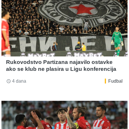
Rukovodstvo Partizana najavilo ostavke
ako se klub ne plasira u Ligu konferencija
4 dana
Fudbal
access_time