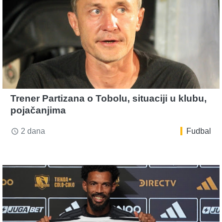
Trener Partizana o Tobolu, situaciji u klubu,
pojačanjima
2 dana
Fudbal
access_time