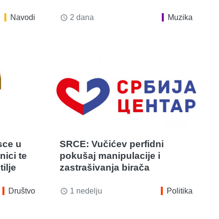
Navodi
2 dana
Muzika
access_time
sce u
SRCE: Vučićev perfidni
nici te
pokušaj manipulacije i
ilje
zastrašivanja birača
Društvo
1 nedelju
Politika
access_time