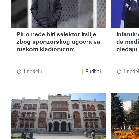
Pirlo neće biti selektor Italije
Infantin
zbog sponzorskog ugovra sa
da medit
ruskom kladionicom
gledaju
1 nedelju
Fudbal
1 nedel
access_time
access_time