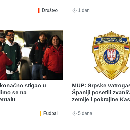
Društvo
1 dan
access_time
 konačno stigao u
MUP: Srpske vatroga
dimo se na
Španiji posetili zvanič
ntalu
zemlje i pokrajine Kast
Fudbal
5 dana
access_time