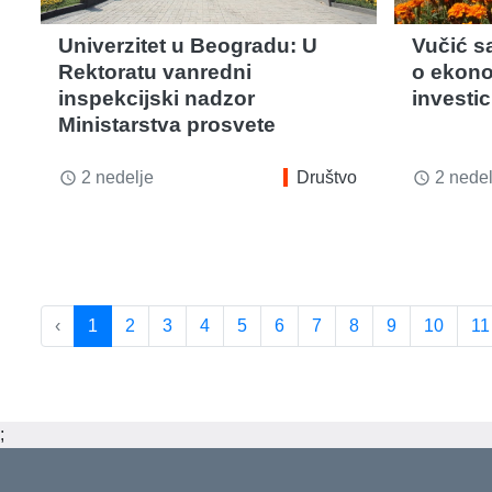
Univerzitet u Beogradu: U
Vučić s
Rektoratu vanredni
o ekono
inspekcijski nadzor
investi
Ministarstva prosvete
2 nedelje
Društvo
2 nedel
access_time
access_time
‹
1
2
3
4
5
6
7
8
9
10
11
;