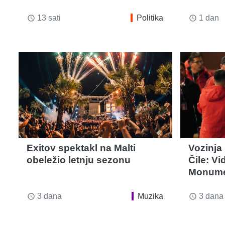
13 sati
Politika
1 dan
access_time
access_time
Exitov spektakl na Malti
Vozinja
obeležio letnju sezonu
Čile: Vi
Monume
3 dana
Muzika
3 dana
access_time
access_time