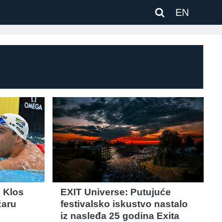
EN
e Klos
EXIT Universe: Putujuće
žaru
festivalsko iskustvo nastalo
iz nasleđa 25 godina Exita