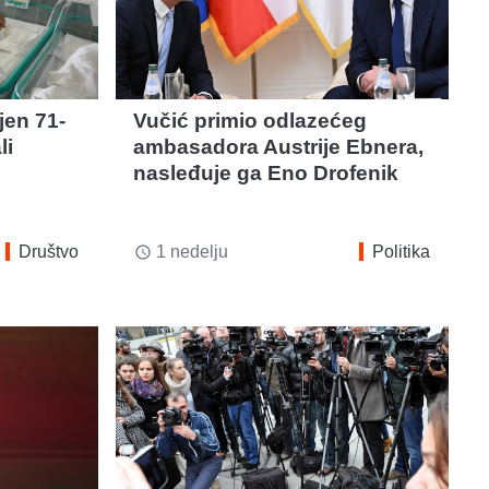
jen 71-
Vučić primio odlazećeg
li
ambasadora Austrije Ebnera,
nasleđuje ga Eno Drofenik
Društvo
1 nedelju
Politika
access_time