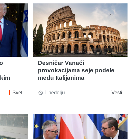
o
Desničar Vanači
provokacijama seje podele
skim
među Italijanima
Svet
1 nedelju
Vesti
access_time