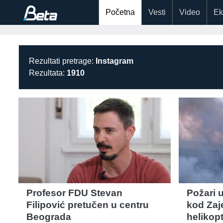
Početna
Vesti
Video
Ek
Rezultati pretrage:
Instagram
Rezultata:
1910
Profesor FDU Stevan
Požari u
Filipović pretučen u centru
kod Zaj
Beograda
helikopt