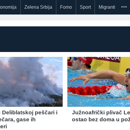
onomija
Zelena Srbija
Fomo
Sport
Migranti
 Deliblatskoj peščari i
Južnoafrički plivač L
ečara, gase ih
ostao bez doma u po
eri