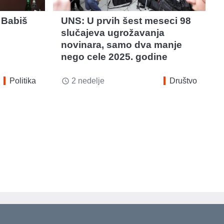
 Babiš
UNS: U prvih šest meseci 98
slučajeva ugrožavanja
novinara, samo dva manje
nego cele 2025. godine
Politika
2 nedelje
Društvo
access_time