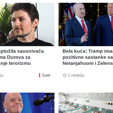
optužila saosnivača
Bela kuća: Tramp ima
ma Durova za
pozitivne sastanke sa
je terorizmu
Netanjahuom i Zelen
ju
Svet
1 nedelju
access_time