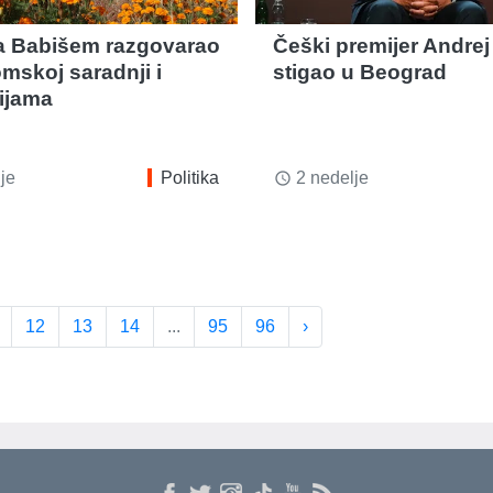
a Babišem razgovarao
Češki premijer Andrej
mskoj saradnji i
stigao u Beograd
cijama
je
Politika
2 nedelje
access_time
12
13
14
...
95
96
›