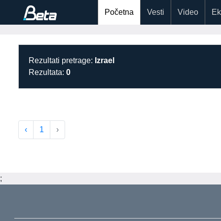
Početna
Vesti
Video
Ek
Rezultati pretrage:
Izrael
Rezultata:
0
‹
1
›
;