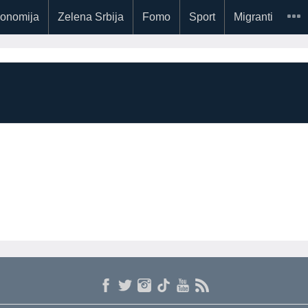
onomija
Zelena Srbija
Fomo
Sport
Migranti