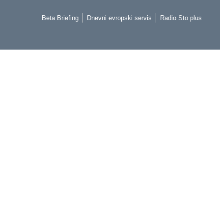
Beta Briefing
Dnevni evropski servis
Radio Sto plus