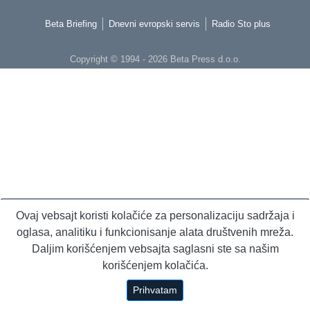
Beta Briefing
Dnevni evropski servis
Radio Sto plus
Copyright © 1994 - 2026 Beta Press d.o.o.
Ovaj vebsajt koristi kolačiće za personalizaciju sadržaja i
oglasa, analitiku i funkcionisanje alata društvenih mreža.
Daljim korišćenjem vebsajta saglasni ste sa našim
korišćenjem kolačića.
Prihvatam