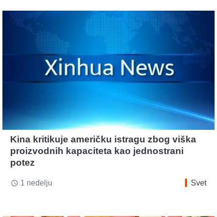
Kina kritikuje američku istragu zbog viška
proizvodnih kapaciteta kao jednostrani
potez
1 nedelju
Svet
access_time