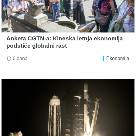
Anketa CGTN-a: Kineska letnja ekonomija
podstiče globalni rast
6 dana
Ekonomija
access_time