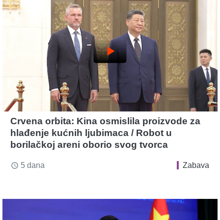
play_arrow
Crvena orbita: Kina osmislila proizvode za
hlađenje kućnih ljubimaca / Robot u
borilačkoj areni oborio svog tvorca
5 dana
Zabava
access_time