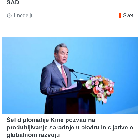
SAD
1 nedelju
Svet
access_time
Šef diplomatije Kine pozvao na
produbljivanje saradnje u okviru Inicijative o
globalnom razvoju