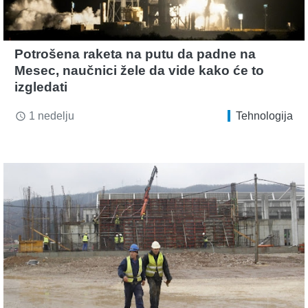
Potrošena raketa na putu da padne na
Mesec, naučnici žele da vide kako će to
izgledati
1 nedelju
Tehnologija
access_time