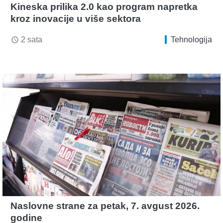
Kineska prilika 2.0 kao program napretka
kroz inovacije u više sektora
2 sata
Tehnologija
access_time
Naslovne strane za petak, 7. avgust 2026.
godine