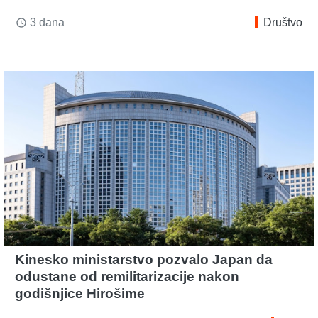
3 dana
Društvo
access_time
Kinesko ministarstvo pozvalo Japan da
odustane od remilitarizacije nakon
godišnjice Hirošime