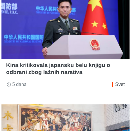
Kina kritikovala japansku belu knjigu o
odbrani zbog lažnih narativa
5 dana
Svet
access_time