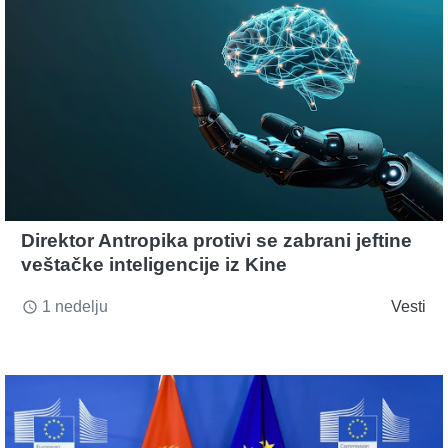
Direktor Antropika protivi se zabrani jeftine
veštačke inteligencije iz Kine
1 nedelju
Vesti
access_time