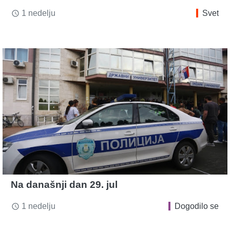
1 nedelju
Svet
access_time
Na današnji dan 29. jul
1 nedelju
Dogodilo se
access_time