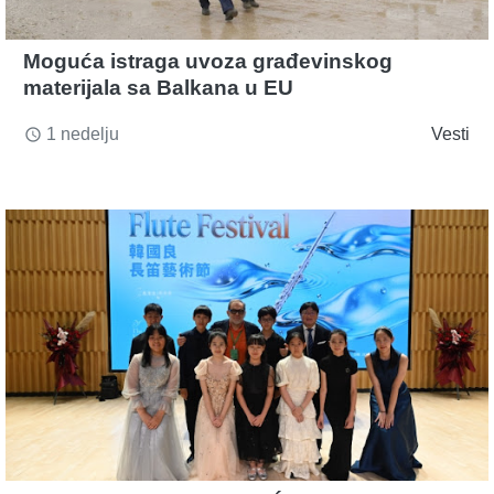
Moguća istraga uvoza građevinskog
materijala sa Balkana u EU
1 nedelju
Vesti
access_time