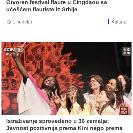
Otvoren festival flaute u Ćingdaou sa
učešćem flautiste iz Srbije
1 nedelju
Kultura
access_time
Istraživanje sprovedeno u 36 zemalja:
Javnost pozitivnija prema Kini nego prema