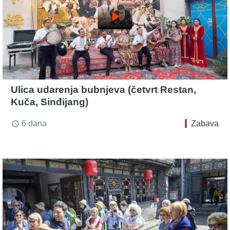
play_arrow
Ulica udarenja bubnjeva (četvrt Restan,
Kuča, Sinđijang)
6 dana
Zabava
access_time