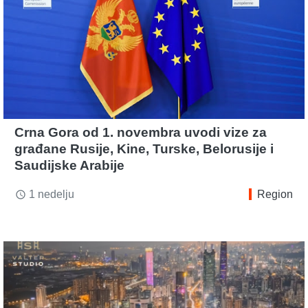
Crna Gora od 1. novembra uvodi vize za
građane Rusije, Kine, Turske, Belorusije i
Saudijske Arabije
1 nedelju
Region
access_time