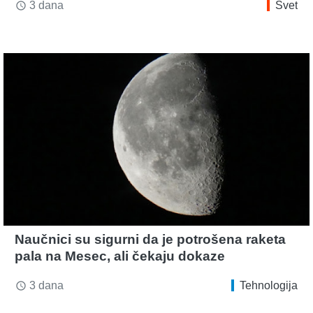
3 dana
Svet
access_time
Naučnici su sigurni da je potrošena raketa
pala na Mesec, ali čekaju dokaze
3 dana
Tehnologija
access_time