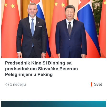
Predsednik Kine Si Đinping sa
predsednikom Slovačke Peterom
Pelegrinijem u Peking
1 nedelju
Svet
access_time