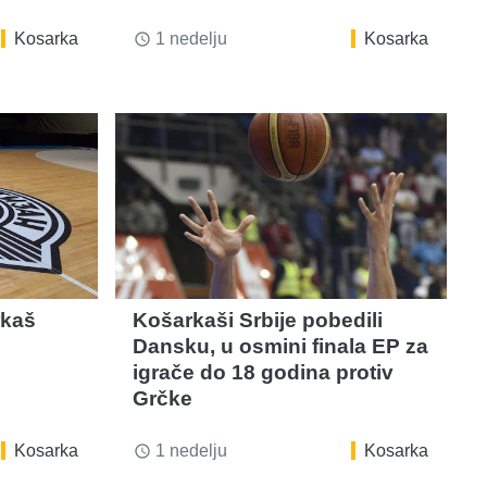
Kosarka
1 nedelju
Kosarka
access_time
rkaš
Košarkaši Srbije pobedili
Dansku, u osmini finala EP za
igrače do 18 godina protiv
Grčke
Kosarka
1 nedelju
Kosarka
access_time