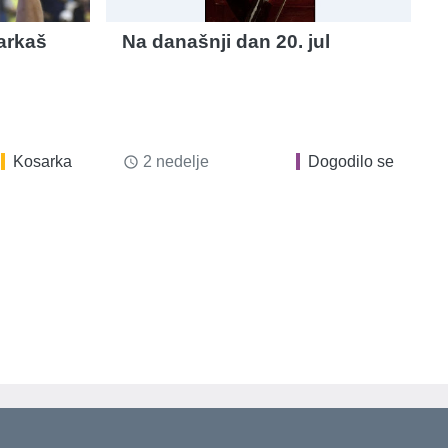
arkaš
Na današnji dan 20. jul
Kosarka
2 nedelje
Dogodilo se
access_time