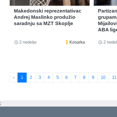
Makedonski reprezentativac
Partizan
Andrej Maslinko produžio
grupama,
saradnju sa MZT Skoplje
Mijailo
ABA lig
2 nedelje
Kosarka
2 nedel
access_time
access_time
‹
1
2
3
4
5
6
7
8
9
10
11
;