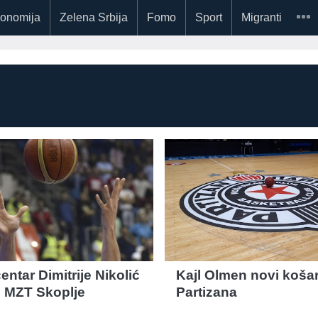
onomija
Zelena Srbija
Fomo
Sport
Migranti
entar Dimitrije Nikolić
Kajl Olmen novi koša
 MZT Skoplje
Partizana