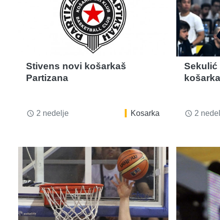
Stivens novi košarkaš
Sekulić 
Partizana
košarka
2 nedelje
Kosarka
2 nedel
access_time
access_time