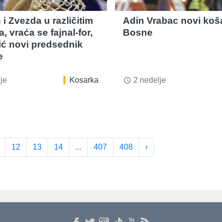
 i Zvezda u različitim
Adin Vrabac novi koš
 vraća se fajnal-for,
Bosne
vić novi predsednik
e
je
Kosarka
2 nedelje
access_time
12
13
14
...
407
408
›