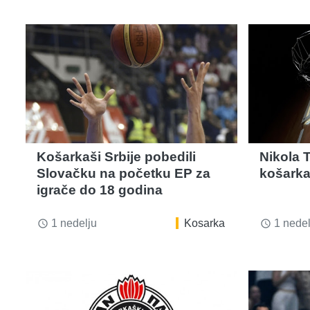
Košarkaši Srbije pobedili
Nikola 
Slovačku na početku EP za
košarka
igrače do 18 godina
1 nedelju
Kosarka
1 nedel
access_time
access_time