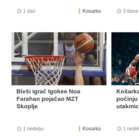
1 dan
Kosarka
3 dana
access_time
access_time
Bivši igrač Igokee Noa
Košarka
Farahan pojačao MZT
počinju
Skoplje
utakmi
1 nedelju
Kosarka
1 nedel
access_time
access_time