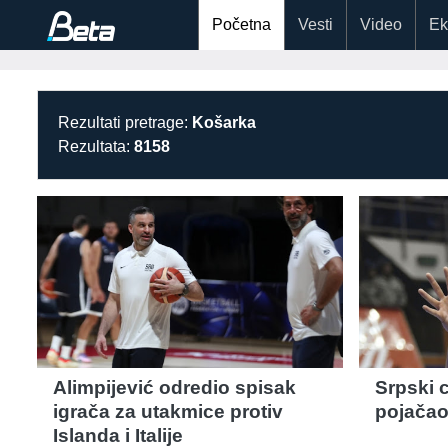
Početna
Vesti
Video
Ek
Rezultati pretrage:
Košarka
Rezultata:
8158
Alimpijević odredio spisak
Srpski c
igrača za utakmice protiv
pojačao
Islanda i Italije