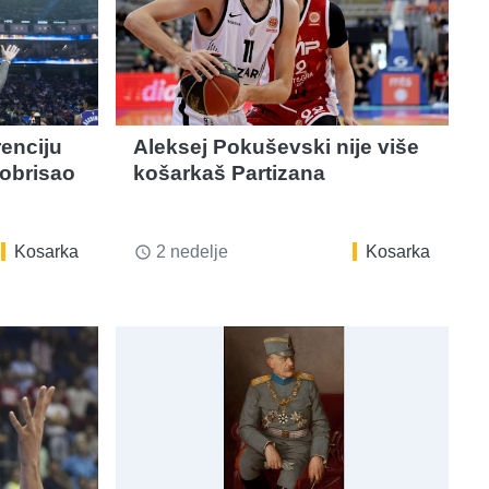
enciju
Aleksej Pokuševski nije više
obrisao
košarkaš Partizana
Kosarka
2 nedelje
Kosarka
access_time