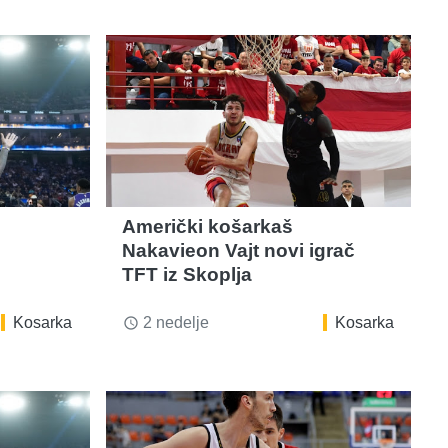
Američki košarkaš
Nakavieon Vajt novi igrač
TFT iz Skoplja
Kosarka
2 nedelje
Kosarka
access_time