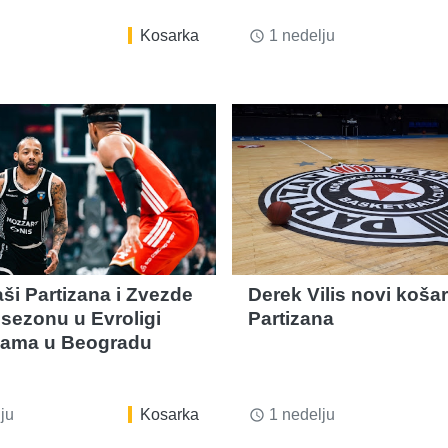
Kosarka
1 nedelju
access_time
ši Partizana i Zvezde
Derek Vilis novi koša
 sezonu u Evroligi
Partizana
cama u Beogradu
ju
Kosarka
1 nedelju
access_time