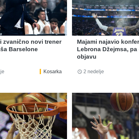
i zvanično novi trener
Majami najavio konfer
ša Barselone
Lebrona Džejmsa, pa 
objavu
je
Kosarka
2 nedelje
access_time