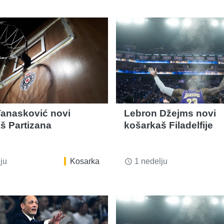
Tanasković novi
Lebron Džejms novi
š Partizana
košarkaš Filadelfije
ju
Kosarka
1 nedelju
access_time