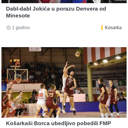
Dabl-dabl Jokića u porazu Denvera od
Minesote
1 godinu
Kosarka
access_time
Košarkaši Borca ubedljivo pobedili FMP