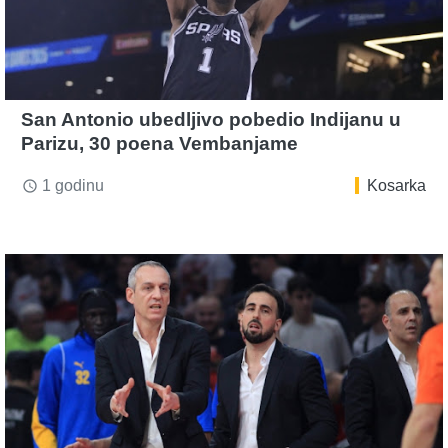
San Antonio ubedljivo pobedio Indijanu u
Parizu, 30 poena Vembanjame
1 godinu
Kosarka
access_time