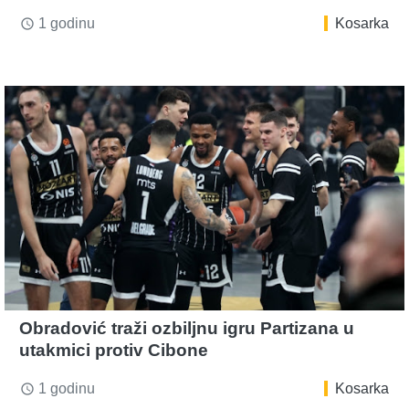
1 godinu
Kosarka
access_time
Obradović traži ozbiljnu igru Partizana u
utakmici protiv Cibone
1 godinu
Kosarka
access_time