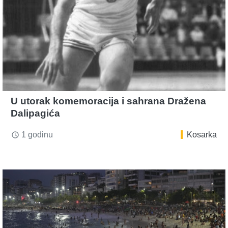
U utorak komemoracija i sahrana Dražena
Dalipagića
1 godinu
Kosarka
access_time