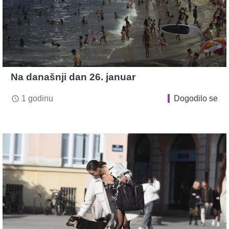
Na današnji dan 26. januar
1 godinu
Dogodilo se
access_time