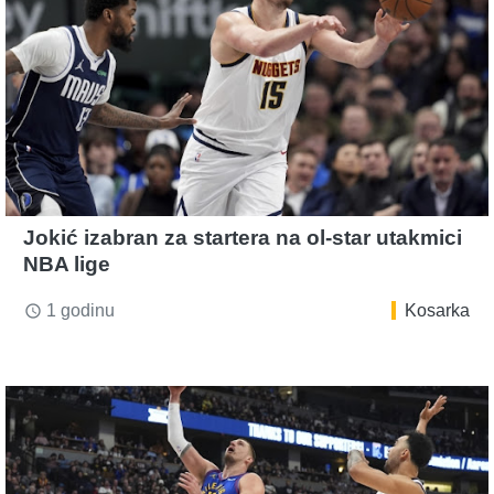
Jokić izabran za startera na ol-star utakmici
NBA lige
1 godinu
Kosarka
access_time