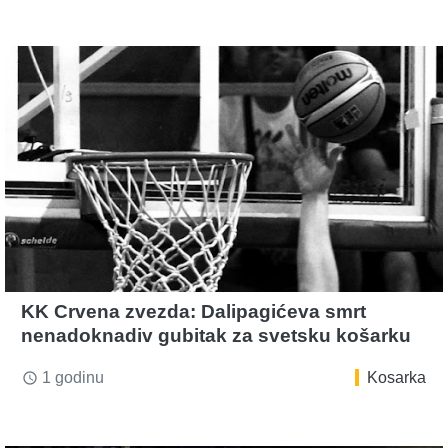
KK Crvena zvezda: Dalipagićeva smrt
nenadoknadiv gubitak za svetsku košarku
1 godinu
Kosarka
access_time