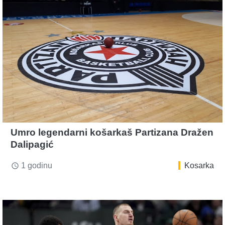
Umro legendarni košarkaš Partizana Dražen
Dalipagić
1 godinu
Kosarka
access_time