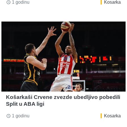
1 godinu
Kosarka
access_time
Košarkaši Crvene zvezde ubedljivo pobedili
Split u ABA ligi
1 godinu
Kosarka
access_time