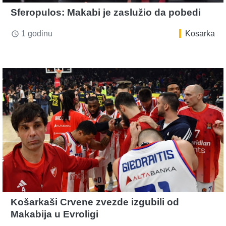
Sferopulos: Makabi je zaslužio da pobedi
1 godinu
Kosarka
access_time
Košarkaši Crvene zvezde izgubili od
Makabija u Evroligi