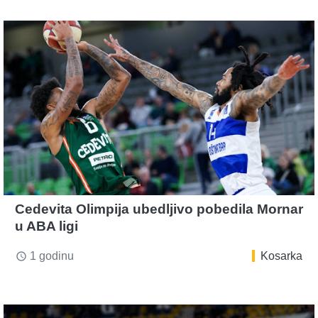
Cedevita Olimpija ubedljivo pobedila Mornar
u ABA ligi
1 godinu
Kosarka
access_time