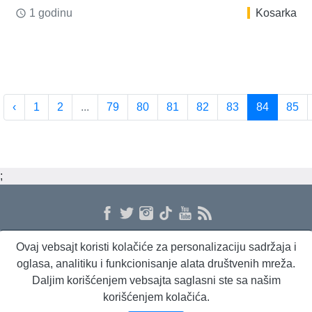
1 godinu
Kosarka
access_time
‹
1
2
...
79
80
81
82
83
84
85
;
Ovaj vebsajt koristi kolačiće za personalizaciju sadržaja i
O nama
Proizvodi i usluge
Politika privatnosti
Kontakt
RSS
oglasa, analitiku i funkcionisanje alata društvenih mreža.
Daljim korišćenjem vebsajta saglasni ste sa našim
korišćenjem kolačića.
Beta Briefing
Dnevni evropski servis
Radio Sto plus