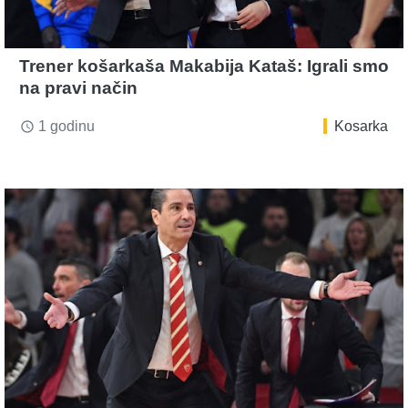
Trener košarkaša Makabija Kataš: Igrali smo
na pravi način
1 godinu
Kosarka
access_time