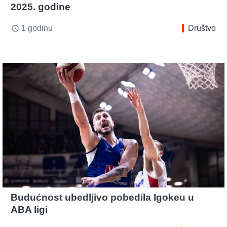
2025. godine
1 godinu
Društvo
access_time
Budućnost ubedljivo pobedila Igokeu u
ABA ligi