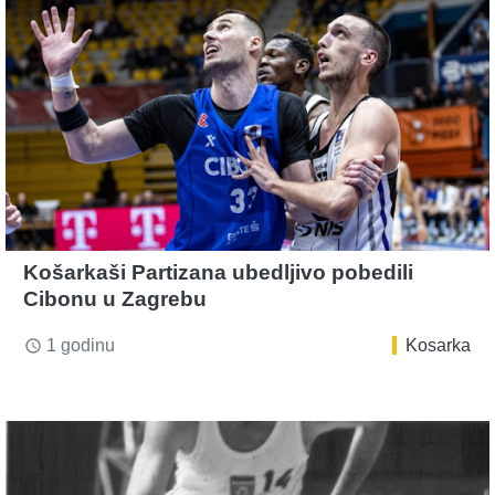
Košarkaši Partizana ubedljivo pobedili
Cibonu u Zagrebu
1 godinu
Kosarka
access_time