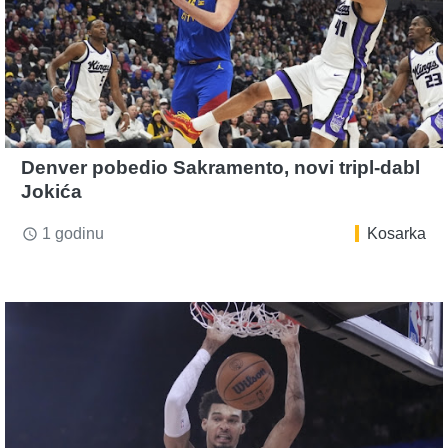
Denver pobedio Sakramento, novi tripl-dabl
Jokića
1 godinu
Kosarka
access_time