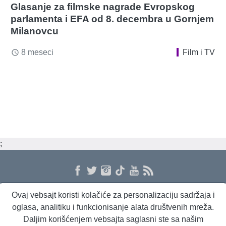
Glasanje za filmske nagrade Evropskog
parlamenta i EFA od 8. decembra u Gornjem
Milanovcu
8 meseci
Film i TV
access_time
;
Ovaj vebsajt koristi kolačiće za personalizaciju sadržaja i
O nama
Proizvodi i usluge
Politika privatnosti
Kontakt
RSS
oglasa, analitiku i funkcionisanje alata društvenih mreža.
Daljim korišćenjem vebsajta saglasni ste sa našim