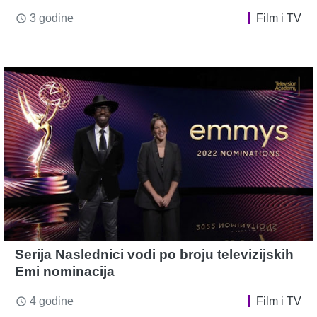
3 godine
Film i TV
access_time
Serija Naslednici vodi po broju televizijskih
Emi nominacija
4 godine
Film i TV
access_time