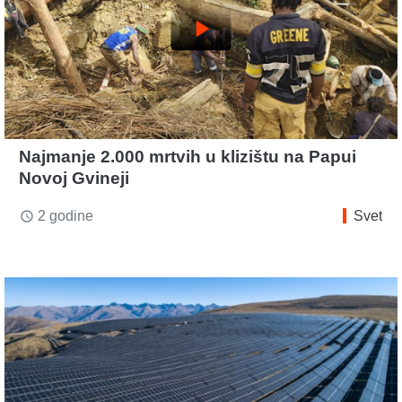
play_arrow
Najmanje 2.000 mrtvih u klizištu na Papui
Novoj Gvineji
2 godine
Svet
access_time