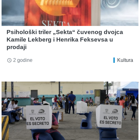
Psihološki triler „Sekta“ čuvenog dvojca
Kamile Lekberg i Henrika Feksevsa u
prodaji
2 godine
Kultura
access_time