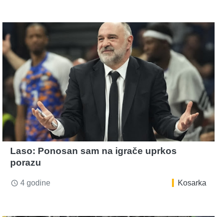
Laso: Ponosan sam na igrače uprkos
porazu
4 godine
Kosarka
access_time