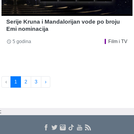
Serije Kruna i Mandalorijan vode po broju
Emi nominacija
5 godina
Film i TV
access_time
‹
1
2
3
›
;