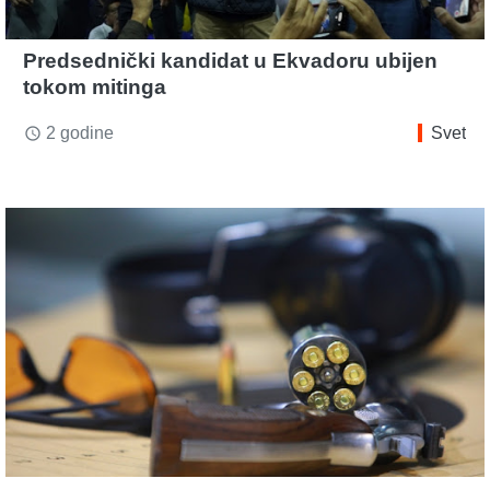
Predsednički kandidat u Ekvadoru ubijen
tokom mitinga
2 godine
Svet
access_time