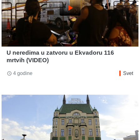
play_arrow
U neredima u zatvoru u Ekvadoru 116
mrtvih (VIDEO)
4 godine
Svet
access_time