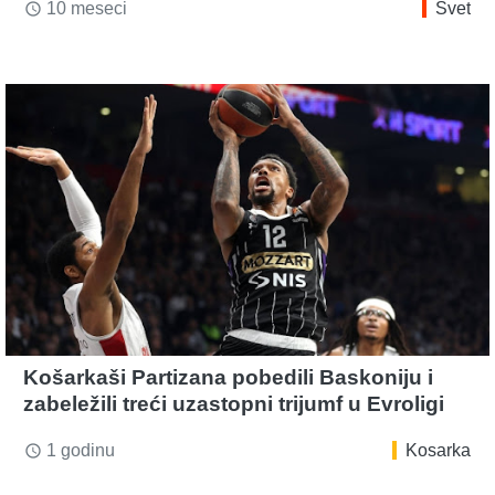
10 meseci
Svet
access_time
Košarkaši Partizana pobedili Baskoniju i
zabeležili treći uzastopni trijumf u Evroligi
1 godinu
Kosarka
access_time