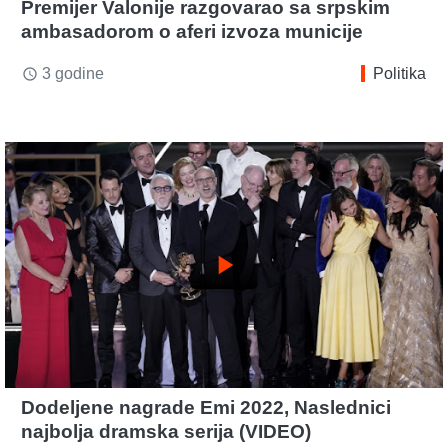
Premijer Valonije razgovarao sa srpskim
ambasadorom o aferi izvoza municije
3 godine
Politika
access_time
play_arrow
Dodeljene nagrade Emi 2022, Naslednici
najbolja dramska serija (VIDEO)