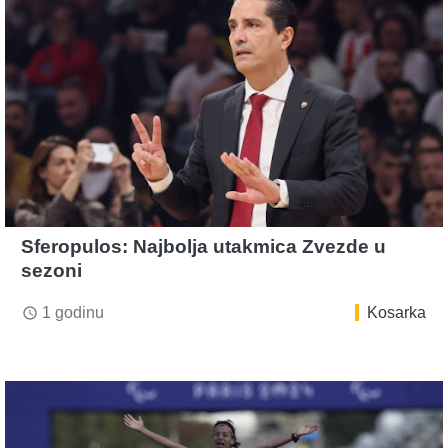
Sferopulos: Najbolja utakmica Zvezde u
sezoni
1 godinu
Kosarka
access_time