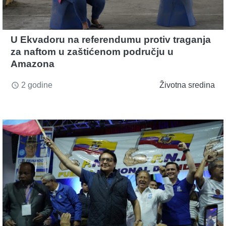
U Ekvadoru na referendumu protiv traganja
za naftom u zaštićenom području u
Amazona
2 godine
Životna sredina
access_time