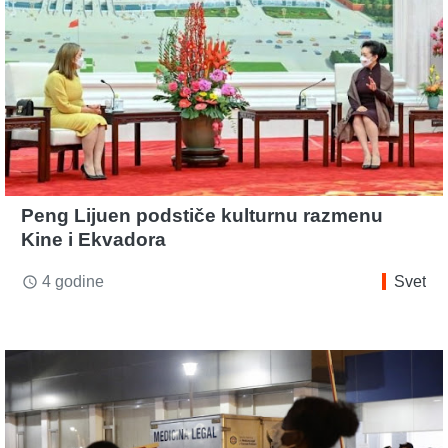
Peng Lijuen podstiče kulturnu razmenu
Kine i Ekvadora
4 godine
Svet
access_time