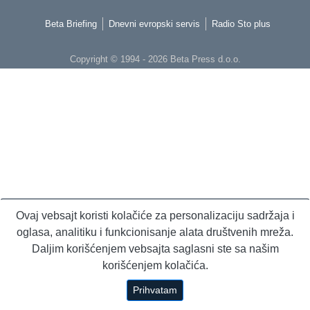
Beta Briefing
Dnevni evropski servis
Radio Sto plus
Copyright © 1994 - 2026 Beta Press d.o.o.
Ovaj vebsajt koristi kolačiće za personalizaciju sadržaja i
oglasa, analitiku i funkcionisanje alata društvenih mreža.
Daljim korišćenjem vebsajta saglasni ste sa našim
korišćenjem kolačića.
Prihvatam