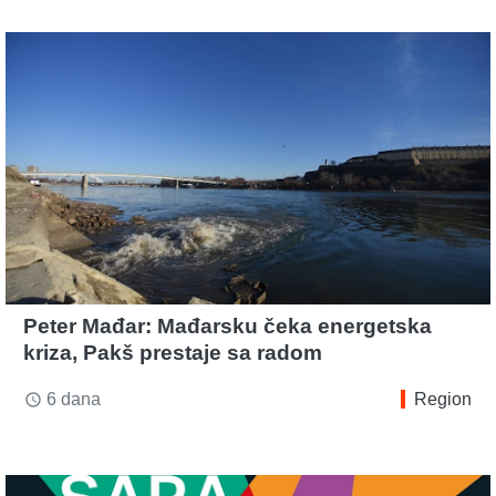
Peter Mađar: Mađarsku čeka energetska
kriza, Pakš prestaje sa radom
6 dana
Region
access_time