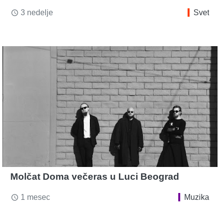
3 nedelje
Svet
access_time
Molčat Doma večeras u Luci Beograd
1 mesec
Muzika
access_time