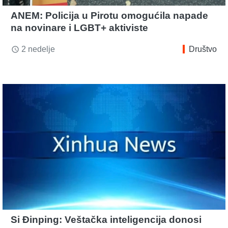
ANEM: Policija u Pirotu omogućila napade
na novinare i LGBT+ aktiviste
2 nedelje
Društvo
access_time
Si Đinping: Veštačka inteligencija donosi