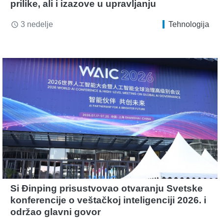
prilike, ali i izazove u upravljanju
3 nedelje
Tehnologija
access_time
Si Đinping prisustvovao otvaranju Svetske
konferencije o veštačkoj inteligenciji 2026. i
održao glavni govor