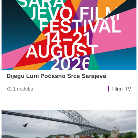
Dijegu Luni Počasno Srce Sarajeva
1 nedelju
Film i TV
access_time