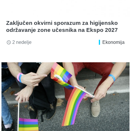
Zaključen okvirni sporazum za higijensko
održavanje zone učesnika na Ekspo 2027
2 nedelje
Ekonomija
access_time