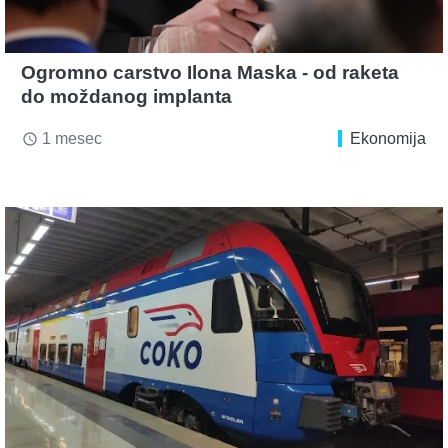
Ogromno carstvo Ilona Maska - od raketa
do moždanog implanta
1 mesec
Ekonomija
access_time