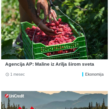
Agencija AP: Maline iz Arilja širom sveta
1 mesec
Ekonomija
access_time