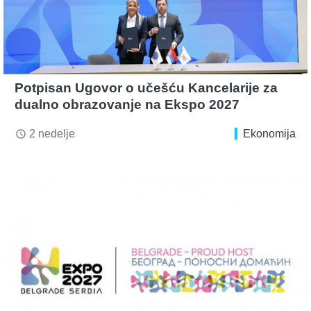
Potpisan Ugovor o učešću Kancelarije za
dualno obrazovanje na Ekspo 2027
2 nedelje
Ekonomija
access_time