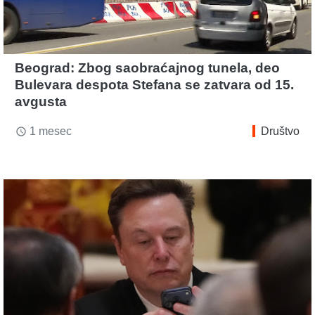
Beograd: Zbog saobraćajnog tunela, deo
Bulevara despota Stefana se zatvara od 15.
avgusta
1 mesec
Društvo
access_time