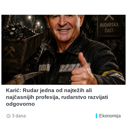
Karić: Rudar jedna od najtežih ali
najčasnijih profesija, rudarstvo razvijati
odgovorno
3 dana
Ekonomija
access_time