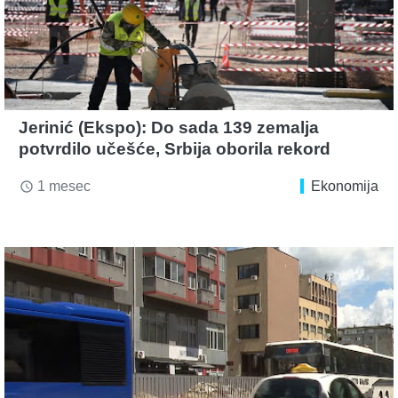
Jerinić (Ekspo): Do sada 139 zemalja
potvrdilo učešće, Srbija oborila rekord
1 mesec
Ekonomija
access_time