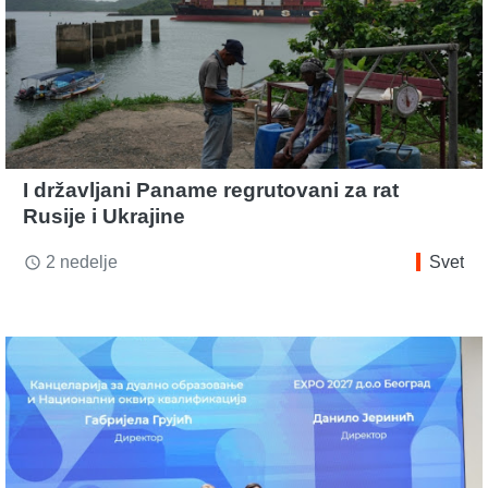
I državljani Paname regrutovani za rat
Rusije i Ukrajine
2 nedelje
Svet
access_time