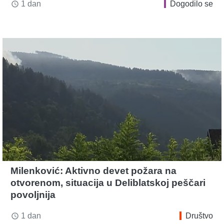
1 dan
Dogodilo se
access_time
Milenković: Aktivno devet požara na
otvorenom, situacija u Deliblatskoj peščari
povoljnija
1 dan
Društvo
access_time