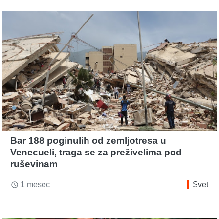
Bar 188 poginulih od zemljotresa u
Venecueli, traga se za preživelima pod
ruševinam
1 mesec
Svet
access_time