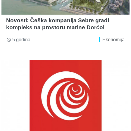
Novosti: Češka kompanija Sebre gradi
kompleks na prostoru marine Dorćol
5 godina
Ekonomija
access_time