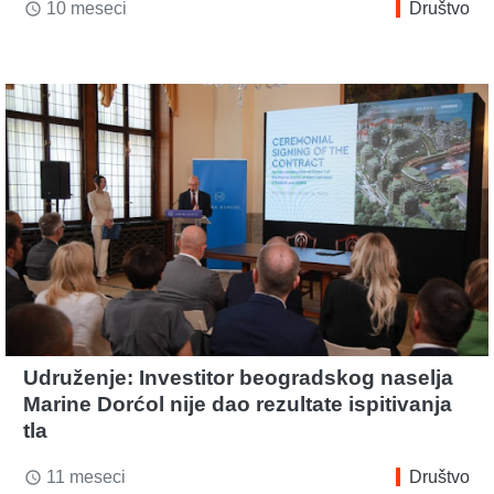
10 meseci
Društvo
access_time
Udruženje: Investitor beogradskog naselja
Marine Dorćol nije dao rezultate ispitivanja
tla
11 meseci
Društvo
access_time