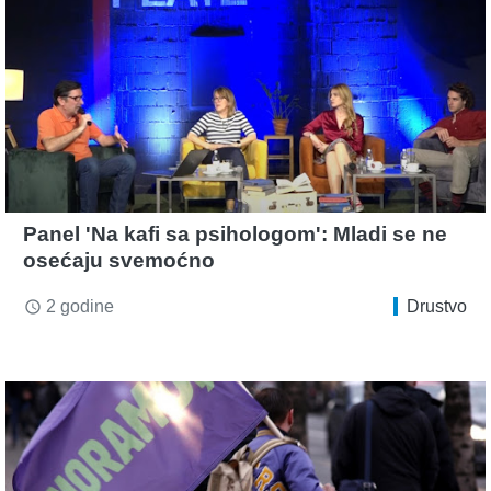
Panel 'Na kafi sa psihologom': Mladi se ne
osećaju svemoćno
2 godine
Drustvo
access_time