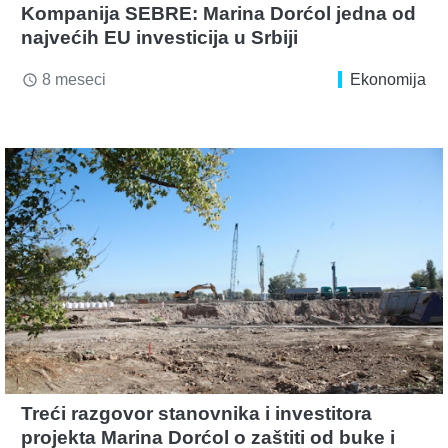
Kompanija SEBRE: Marina Dorćol jedna od
najvećih EU investicija u Srbiji
8 meseci
Ekonomija
access_time
Treći razgovor stanovnika i investitora
projekta Marina Dorćol o zaštiti od buke i