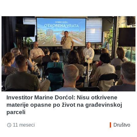
Investitor Marine Dorćol: Nisu otkrivene
materije opasne po život na građevinskoj
parceli
11 meseci
Društvo
access_time