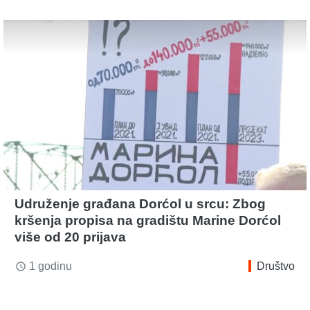
Udruženje građana Dorćol u srcu: Zbog
kršenja propisa na gradištu Marine Dorćol
više od 20 prijava
1 godinu
Društvo
access_time