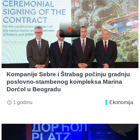
play_arrow
Kompanije Sebre i Štrabag počinju gradnju
poslovno-stambenog kompleksa Marina
Dorćol u Beogradu
1 godinu
Ekonomija
access_time