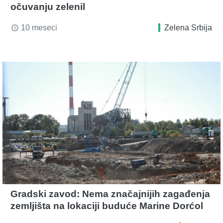
očuvanju zelenil
10 meseci
Zelena Srbija
access_time
Gradski zavod: Nema značajnijih zagađenja
zemljišta na lokaciji buduće Marine Dorćol