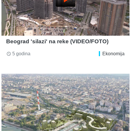
Beograd 'silazi' na reke (VIDEO/FOTO)
5 godina
Ekonomija
access_time