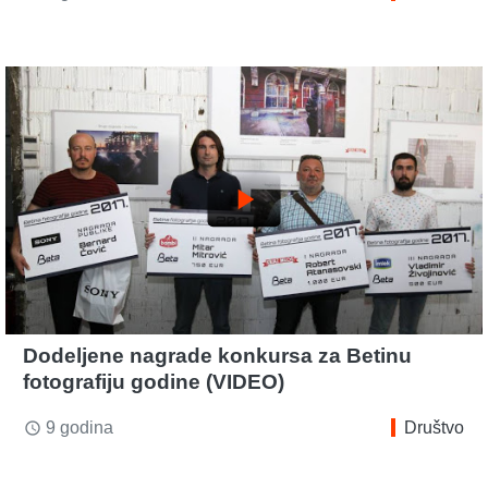
play_arrow
Dodeljene nagrade konkursa za Betinu
fotografiju godine (VIDEO)
9 godina
Društvo
access_time