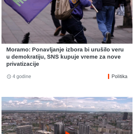
Moramo: Ponavljanje izbora bi urušilo veru
u demokratiju, SNS kupuje vreme za nove
privatizacije
4 godine
Politika
access_time
play_arrow