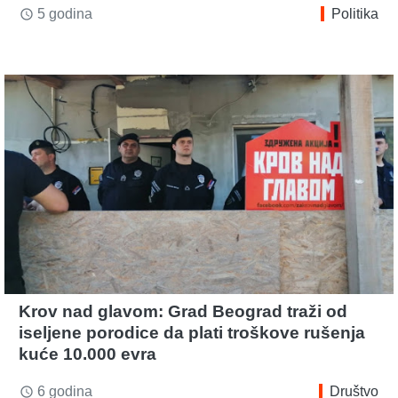
5 godina
Politika
access_time
Krov nad glavom: Grad Beograd traži od
iseljene porodice da plati troškove rušenja
kuće 10.000 evra
6 godina
Društvo
access_time