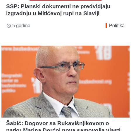
SSP: Planski dokumenti ne predvidjaju
izgradnju u Mitićevoj rupi na Slaviji
5 godina
Politika
access_time
Šabić: Dogovor sa Rukavišnjikovom o
parku Marina Dorćol nova samovolja vlasti