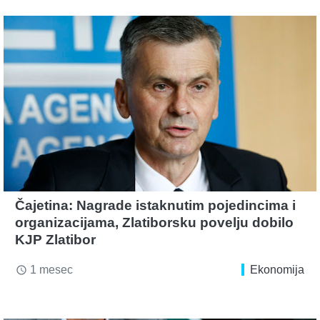
Čajetina: Nagrade istaknutim pojedincima i
organizacijama, Zlatiborsku povelju dobilo
KJP Zlatibor
1 mesec
Ekonomija
access_time