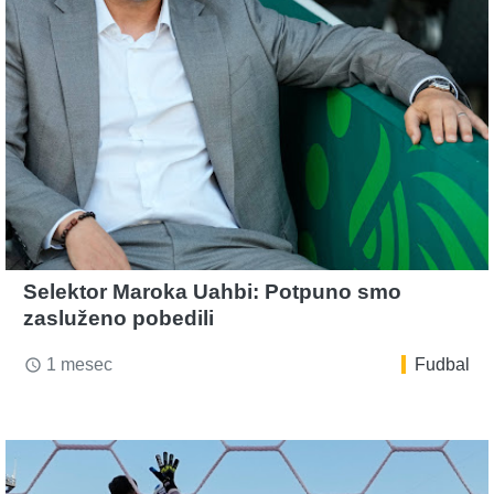
Selektor Maroka Uahbi: Potpuno smo
zasluženo pobedili
1 mesec
Fudbal
access_time