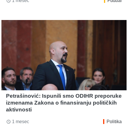
1 mesec
Fudbal
access_time
Petrašinović: Ispunili smo ODIHR preporuke
izmenama Zakona o finansiranju političkih
aktivnosti
1 mesec
Politika
access_time