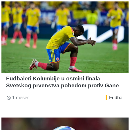
Fudbaleri Kolumbije u osmini finala
Svetskog prvenstva pobedom protiv Gane
1 mesec
Fudbal
access_time