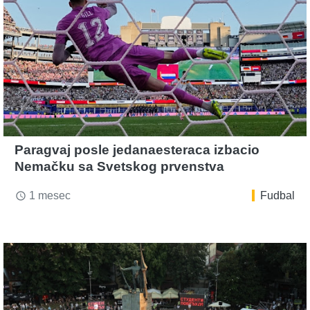
Paragvaj posle jedanaesteraca izbacio
Nemačku sa Svetskog prvenstva
1 mesec
Fudbal
access_time