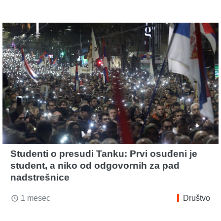
Studenti o presudi Tanku: Prvi osuđeni je
student, a niko od odgovornih za pad
nadstrešnice
1 mesec
Društvo
access_time