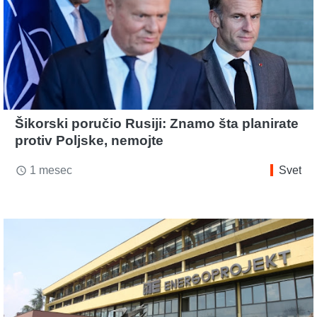
Šikorski poručio Rusiji: Znamo šta planirate
protiv Poljske, nemojte
1 mesec
Svet
access_time