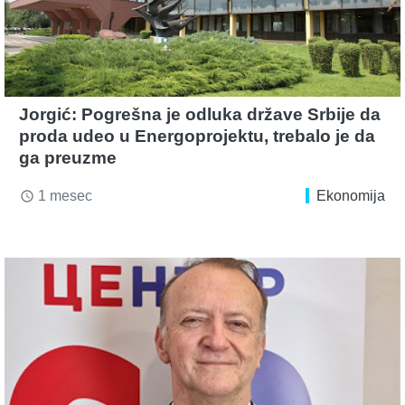
Jorgić: Pogrešna je odluka države Srbije da
proda udeo u Energoprojektu, trebalo je da
ga preuzme
1 mesec
Ekonomija
access_time