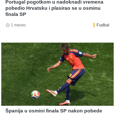
Portugal pogotkom u nadoknadi vremena
pobedio Hrvatsku i plasirao se u osminu
finala SP
1 mesec
Fudbal
access_time
Španija u osmini finala SP nakon pobede