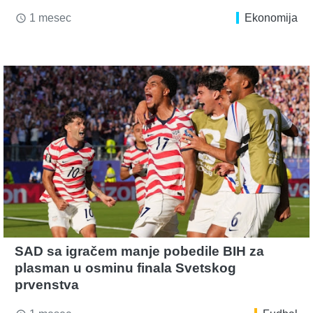
1 mesec
Ekonomija
access_time
SAD sa igračem manje pobedile BIH za
plasman u osminu finala Svetskog
prvenstva