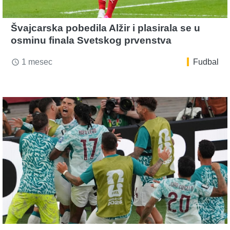
Švajcarska pobedila Alžir i plasirala se u
osminu finala Svetskog prvenstva
1 mesec
Fudbal
access_time