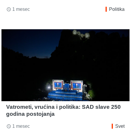
1 mesec
Politika
access_time
Vatrometi, vrućina i politika: SAD slave 250
godina postojanja
1 mesec
Svet
access_time