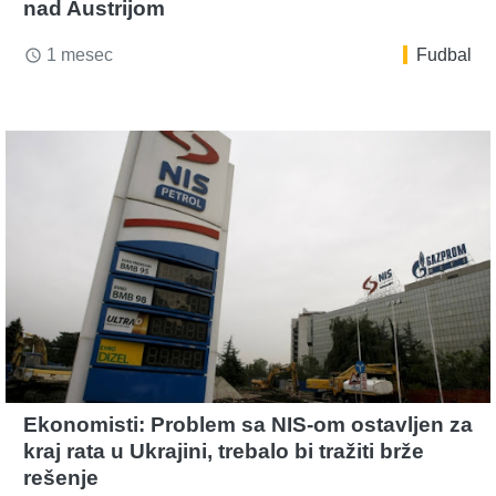
nad Austrijom
1 mesec
Fudbal
access_time
Ekonomisti: Problem sa NIS-om ostavljen za
kraj rata u Ukrajini, trebalo bi tražiti brže
rešenje