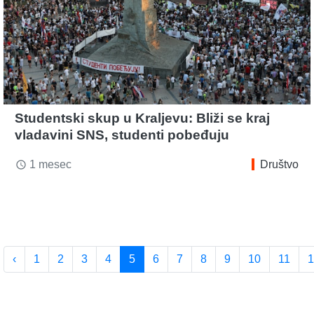
Studentski skup u Kraljevu: Bliži se kraj
vladavini SNS, studenti pobeđuju
1 mesec
Društvo
access_time
‹
1
2
3
4
5
6
7
8
9
10
11
1