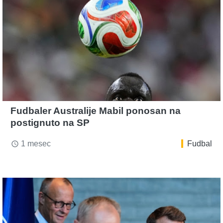
Fudbaler Australije Mabil ponosan na
postignuto na SP
1 mesec
Fudbal
access_time