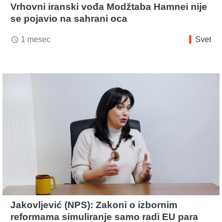
Vrhovni iranski vođa Modžtaba Hamnei nije
se pojavio na sahrani oca
1 mesec
Svet
access_time
Jakovljević (NPS): Zakoni o izbornim
reformama simuliranje samo radi EU para