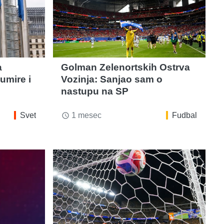
a
Golman Zelenortskih Ostrva
umire i
Vozinja: Sanjao sam o
nastupu na SP
Svet
1 mesec
Fudbal
access_time