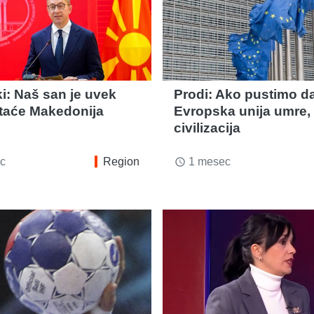
i: Naš san je uvek
Prodi: Ako pustimo d
staće Makedonija
Evropska unija umre, 
civilizacija
c
Region
1 mesec
access_time