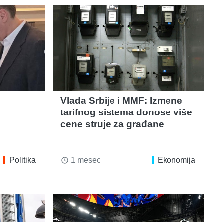
Vlada Srbije i MMF: Izmene
tarifnog sistema donose više
cene struje za građane
Politika
1 mesec
Ekonomija
access_time