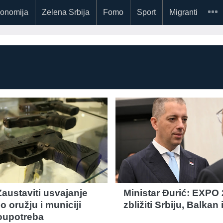
onomija
Zelena Srbija
Fomo
Sport
Migranti
austaviti usvajanje
Ministar Đurić: EXPO
 oružju i municiji
zbližiti Srbiju, Balkan 
oupotreba