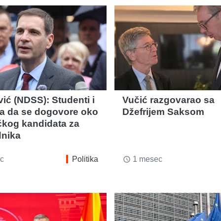
ić (NDSS): Studenti i
Vučić razgovarao sa
ja da se dogovore oko
Džefrijem Saksom
čkog kandidata za
nika
c
Politika
1 mesec
access_time