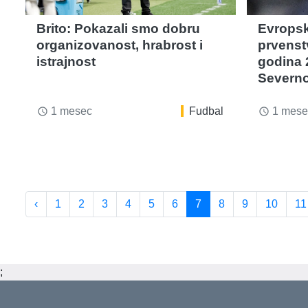
Brito: Pokazali smo dobru
Evrops
organizovanost, hrabrost i
prvenst
istrajnost
godina 
Severno
1 mesec
Fudbal
1 mese
access_time
access_time
‹
1
2
3
4
5
6
7
8
9
10
11
;