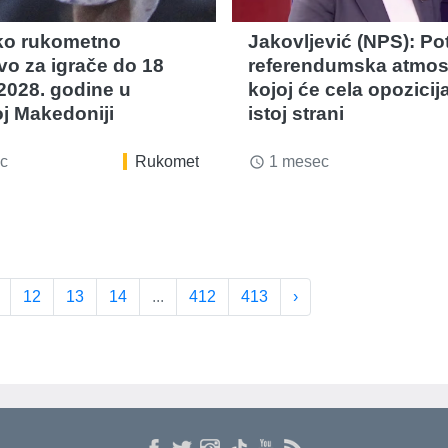
ko rukometno
Jakovljević (NPS): Po
vo za igrače do 18
referendumska atmos
2028. godine u
kojoj će cela opozicija
j Makedoniji
istoj strani
c
Rukomet
1 mesec
access_time
12
13
14
...
412
413
›