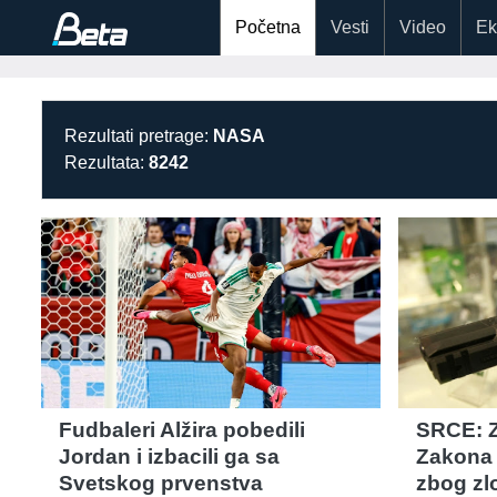
Početna
Vesti
Video
Ek
Rezultati pretrage:
NASA
Rezultata:
8242
Fudbaleri Alžira pobedili
SRCE: Z
Jordan i izbacili ga sa
Zakona o
Svetskog prvenstva
zbog zl