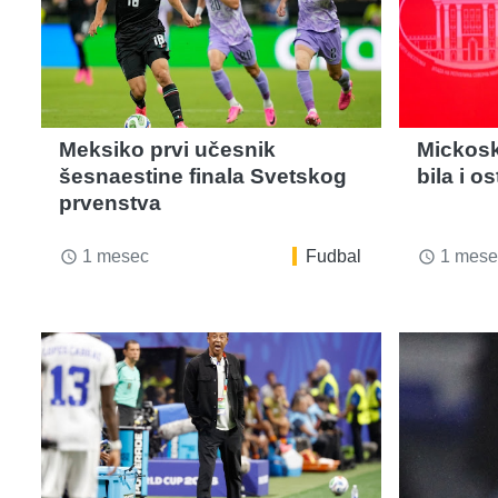
Meksiko prvi učesnik
Mickosk
šesnaestine finala Svetskog
bila i o
prvenstva
1 mesec
Fudbal
1 mese
access_time
access_time