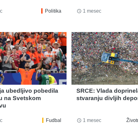
c
Politika
1 mesec
access_time
ja ubedljivo pobedila
SRCE: Vlada doprinel
u na Svetskom
stvaranju divljih depo
vu
c
Fudbal
1 mesec
Život
access_time