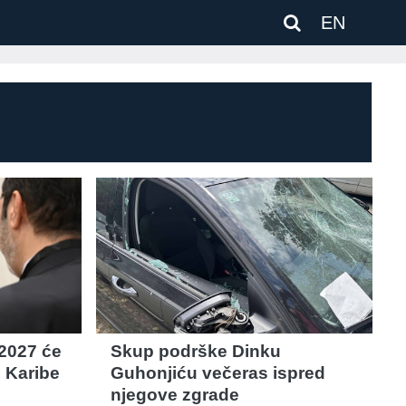
EN
 2027 će
Skup podrške Dinku
i Karibe
Guhonjiću večeras ispred
njegove zgrade