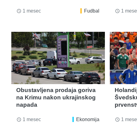
1 mesec
Fudbal
1 mese
access_time
access_time
Obustavljena prodaja goriva
Holandi
na Krimu nakon ukrajinskog
Švedsk
napada
prvenst
1 mesec
Ekonomija
1 mese
access_time
access_time