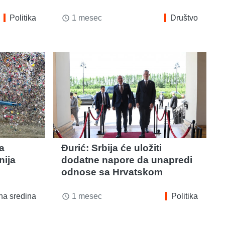
Politika
1 mesec
Društvo
access_time
a
Đurić: Srbija će uložiti
nija
dodatne napore da unapredi
odnose sa Hrvatskom
na sredina
1 mesec
Politika
access_time