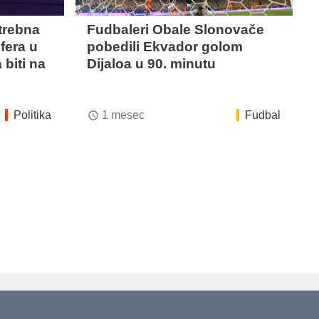
trebna
Fudbaleri Obale Slonovače
fera u
pobedili Ekvador golom
 biti na
Dijaloa u 90. minutu
Politika
1 mesec
Fudbal
access_time