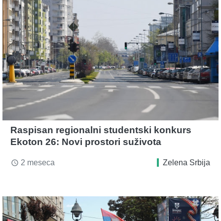
Raspisan regionalni studentski konkurs
Ekoton 26: Novi prostori suživota
2 meseca
Zelena Srbija
access_time