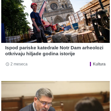
Ispod pariske katedrale Notr Dam arheolozi
otkrivaju hiljade godina istorije
2 meseca
Kultura
access_time