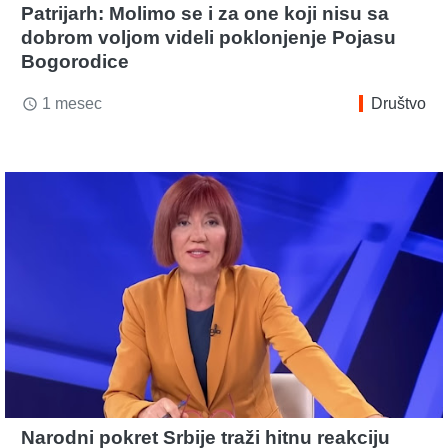
Patrijarh: Molimo se i za one koji nisu sa
dobrom voljom videli poklonjenje Pojasu
Bogorodice
1 mesec
Društvo
access_time
Narodni pokret Srbije traži hitnu reakciju