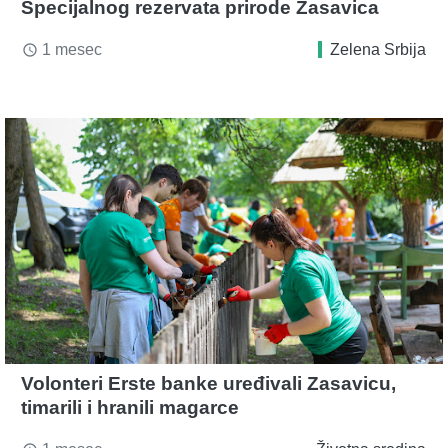
Specijalnog rezervata prirode Zasavica
1 mesec
Zelena Srbija
access_time
Volonteri Erste banke uređivali Zasavicu,
timarili i hranili magarce