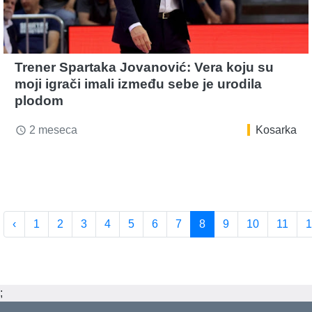
Trener Spartaka Jovanović: Vera koju su
moji igrači imali između sebe je urodila
plodom
2 meseca
Kosarka
access_time
‹
1
2
3
4
5
6
7
8
9
10
11
1
;