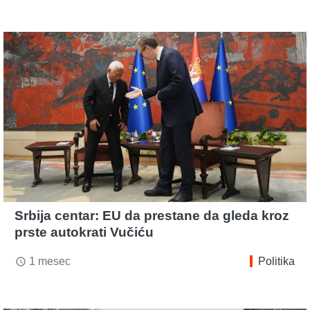
Srbija centar: EU da prestane da gleda kroz
prste autokrati Vučiću
1 mesec
Politika
access_time