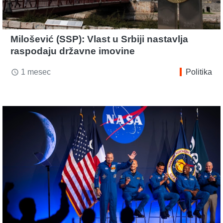
Milošević (SSP): Vlast u Srbiji nastavlja
raspodaju državne imovine
1 mesec
Politika
access_time