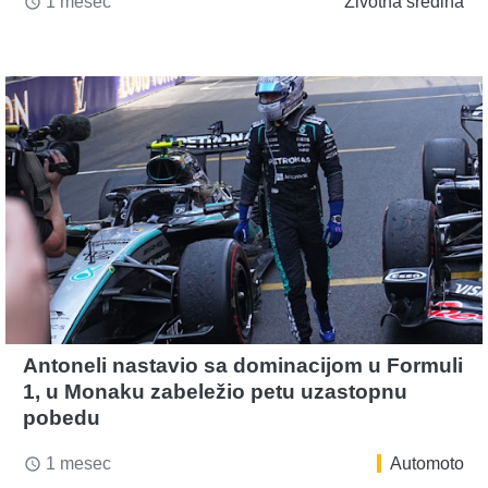
1 mesec
Životna sredina
access_time
Antoneli nastavio sa dominacijom u Formuli
1, u Monaku zabeležio petu uzastopnu
pobedu
1 mesec
Automoto
access_time