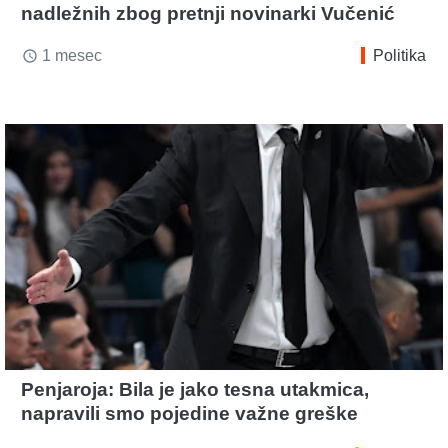
nadležnih zbog pretnji novinarki Vučenić
1 mesec
Politika
access_time
Penjaroja: Bila je jako tesna utakmica,
napravili smo pojedine važne greške