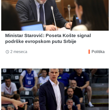
Ministar Starović: Poseta Košte signal
podrške evropskom putu Srbije
2 meseca
Politika
access_time