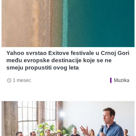
Yahoo svrstao Exitove festivale u Crnoj Gori
među evropske destinacije koje se ne
smeju propustiti ovog leta
1 mesec
Muzika
access_time