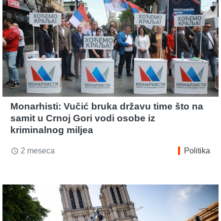
Monarhisti: Vučić bruka državu time što na
samit u Crnoj Gori vodi osobe iz
kriminalnog miljea
2 meseca
Politika
access_time