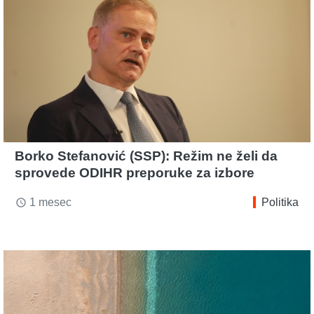
Borko Stefanović (SSP): Režim ne želi da
sprovede ODIHR preporuke za izbore
1 mesec
Politika
access_time