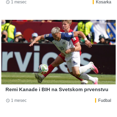
1 mesec
Kosarka
access_time
Remi Kanade i BIH na Svetskom prvenstvu
1 mesec
Fudbal
access_time