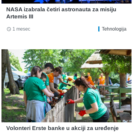
NASA izabrala četiri astronauta za misiju
Artemis III
1 mesec
Tehnologija
access_time
Volonteri Erste banke u akciji za uređenje