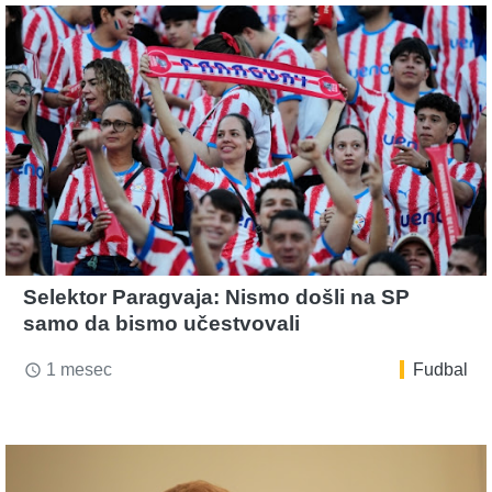
Selektor Paragvaja: Nismo došli na SP
samo da bismo učestvovali
1 mesec
Fudbal
access_time