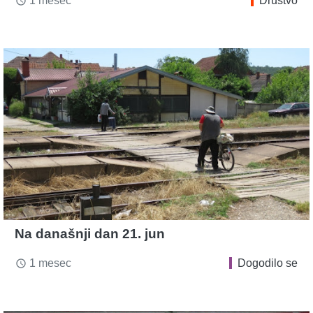
1 mesec
Društvo
access_time
Na današnji dan 21. jun
1 mesec
Dogodilo se
access_time