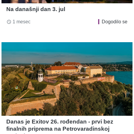
Na današnji dan 3. jul
1 mesec
Dogodilo se
access_time
Danas je Exitov 26. rođendan - prvi bez
finalnih priprema na Petrovaradinskoj