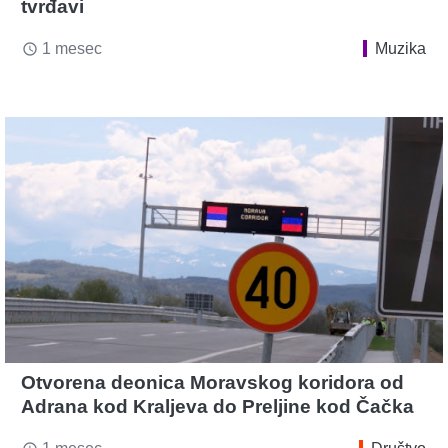
tvrđavi
1 mesec
Muzika
access_time
Otvorena deonica Moravskog koridora od
Adrana kod Kraljeva do Preljine kod Čačka