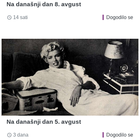
Na današnji dan 8. avgust
14 sati
Dogodilo se
access_time
Na današnji dan 5. avgust
3 dana
Dogodilo se
access_time