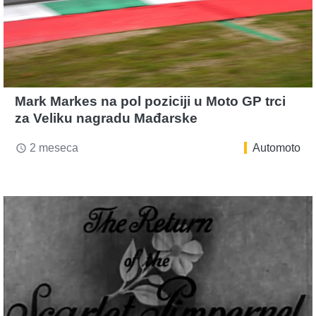
Mark Markes na pol poziciji u Moto GP trci
za Veliku nagradu Mađarske
2 meseca
Automoto
access_time