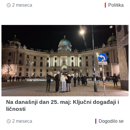
2 meseca
Politika
access_time
Na današnji dan 25. maj: Ključni događaji i
ličnosti
2 meseca
Dogodilo se
access_time