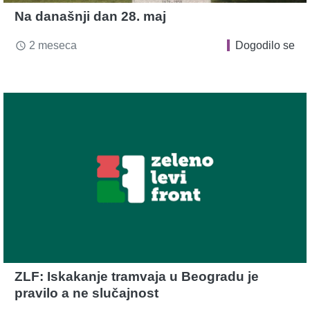
Na današnji dan 28. maj
2 meseca
Dogodilo se
access_time
ZLF: Iskakanje tramvaja u Beogradu je
pravilo a ne slučajnost