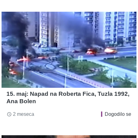
15. maj: Napad na Roberta Fica, Tuzla 1992,
Ana Bolen
2 meseca
Dogodilo se
access_time