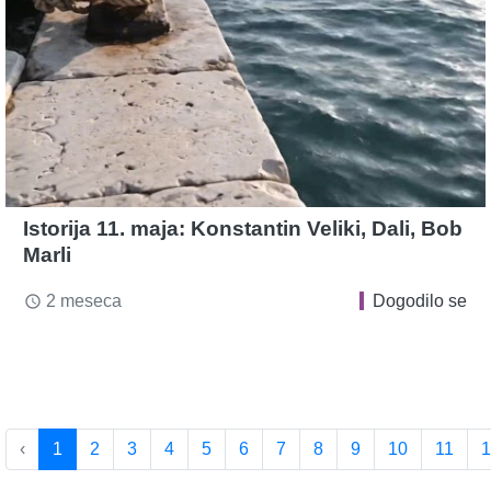
Istorija 11. maja: Konstantin Veliki, Dali, Bob
Marli
2 meseca
Dogodilo se
access_time
‹
1
2
3
4
5
6
7
8
9
10
11
1