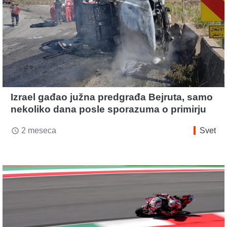
Izrael gađao južna predgrađa Bejruta, samo
nekoliko dana posle sporazuma o primirju
2 meseca
Svet
access_time