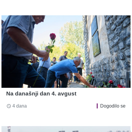
Na današnji dan 4. avgust
4 dana
Dogodilo se
access_time