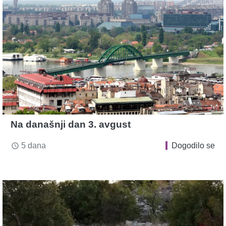
Na današnji dan 3. avgust
5 dana
Dogodilo se
access_time