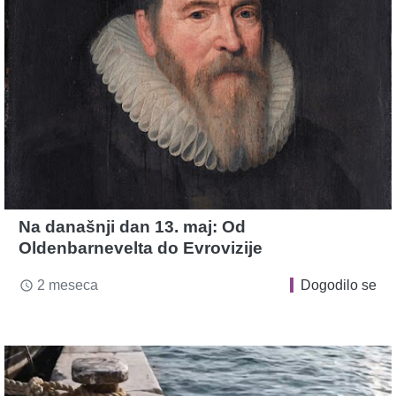
Na današnji dan 13. maj: Od
Oldenbarnevelta do Evrovizije
2 meseca
Dogodilo se
access_time