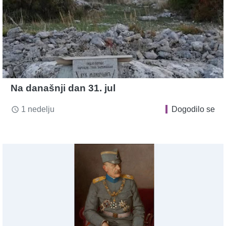
Na današnji dan 31. jul
1 nedelju
Dogodilo se
access_time