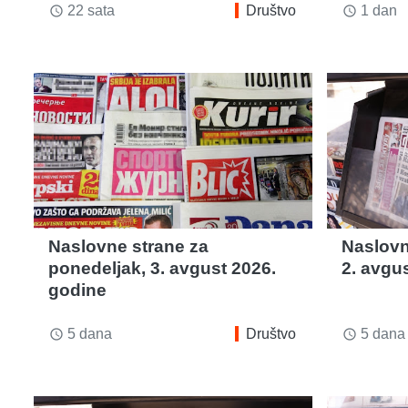
22 sata
Društvo
1 dan
access_time
access_time
Naslovne strane za
Naslovn
ponedeljak, 3. avgust 2026.
2. avgu
godine
5 dana
Društvo
5 dana
access_time
access_time