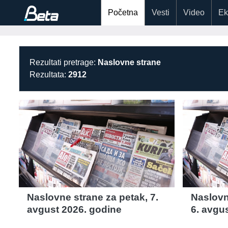
Početna
Vesti
Video
Ek
Rezultati pretrage:
Naslovne strane
Rezultata:
2912
Naslovne strane za petak, 7.
Naslovn
avgust 2026. godine
6. avgu