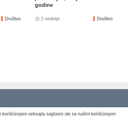
godine
Društvo
2 nedelje
Društvo
access_time
jim korišćenjem vebsajta saglasni ste sa našim korišćenjem
Beta Briefing
Dnevni evropski servis
Radio Sto plus