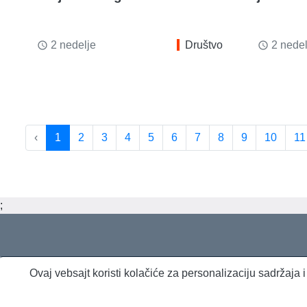
2 nedelje
Društvo
2 nedel
access_time
access_time
‹
1
2
3
4
5
6
7
8
9
10
11
;
Ovaj vebsajt koristi kolačiće za personalizaciju sadržaja
O nama
Proizvodi i usluge
Politika privatnosti
Kontakt
RSS