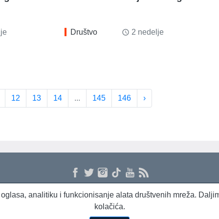
je
Društvo
2 nedelje
access_time
12
13
14
...
145
146
›
 i oglasa, analitiku i funkcionisanje alata društvenih mreža. Dal
kolačića.