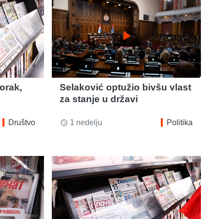
play_arrow
orak,
Selaković optužio bivšu vlast
za stanje u državi
Društvo
1 nedelju
Politika
access_time