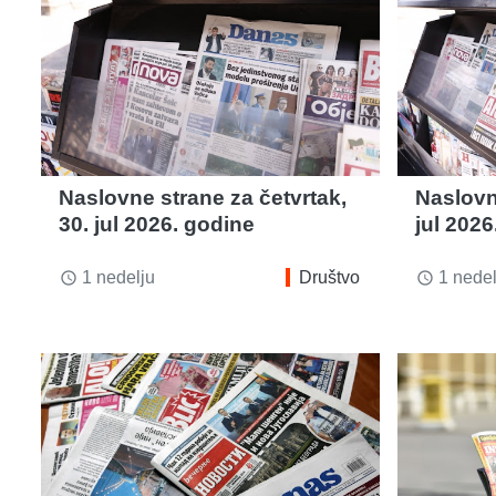
Naslovne strane za četvrtak,
Naslovn
30. jul 2026. godine
jul 2026
1 nedelju
Društvo
1 nedel
access_time
access_time