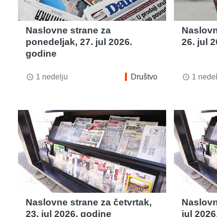
Naslovne strane za
Naslovn
ponedeljak, 27. jul 2026.
26. jul 
godine
1 nedelju
Društvo
1 nedel
access_time
access_time
Naslovne strane za četvrtak,
Naslovn
23. jul 2026. godine
jul 2026