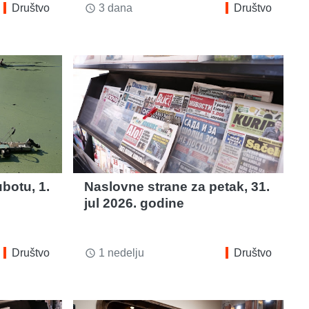
Društvo
3 dana
Društvo
access_time
botu, 1.
Naslovne strane za petak, 31.
jul 2026. godine
Društvo
1 nedelju
Društvo
access_time