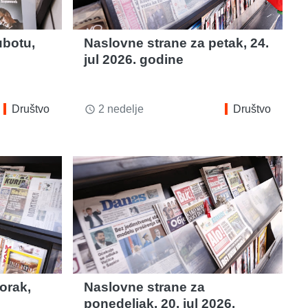
ubotu,
Naslovne strane za petak, 24.
jul 2026. godine
Društvo
2 nedelje
Društvo
access_time
orak,
Naslovne strane za
ponedeljak, 20. jul 2026.