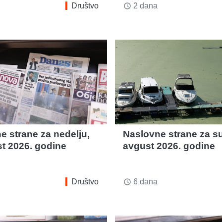
Društvo
2 dana
access_time
e strane za nedelju,
Naslovne strane za su
st 2026. godine
avgust 2026. godine
Društvo
6 dana
access_time