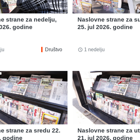
e strane za nedelju,
Naslovne strane za s
2026. godine
25. jul 2026. godine
ju
Društvo
1 nedelju
access_time
e strane za sredu 22.
Naslovne strane za ut
. godine
21. jul 2026. godine