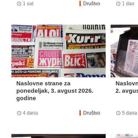
1 sat
Društvo
1 dan
access_time
access_time
Naslovne strane za
Naslovn
ponedeljak, 3. avgust 2026.
2. avgu
godine
4 dana
Društvo
5 dana
access_time
access_time