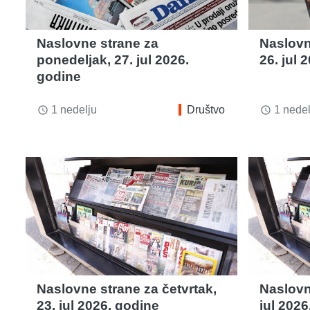
Naslovne strane za
Naslovn
ponedeljak, 27. jul 2026.
26. jul 
godine
1 nedelju
Društvo
1 nedel
access_time
access_time
Naslovne strane za četvrtak,
Naslovn
23. jul 2026. godine
jul 2026