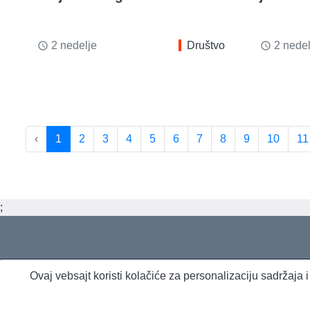
2 nedelje
Društvo
2 nedel
access_time
access_time
‹
1
2
3
4
5
6
7
8
9
10
11
;
Ovaj vebsajt koristi kolačiće za personalizaciju sadržaja
O nama
Proizvodi i usluge
Politika privatnosti
Kontakt
RSS