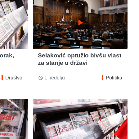
play_arrow
orak,
Selaković optužio bivšu vlast
za stanje u državi
Društvo
1 nedelju
Politika
access_time