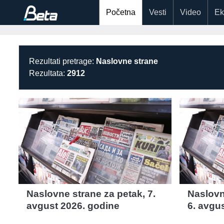
Početna
Vesti
Video
Ek
Rezultati pretrage:
Naslovne strane
Rezultata:
2912
Naslovne strane za petak, 7.
Naslovn
avgust 2026. godine
6. avgu