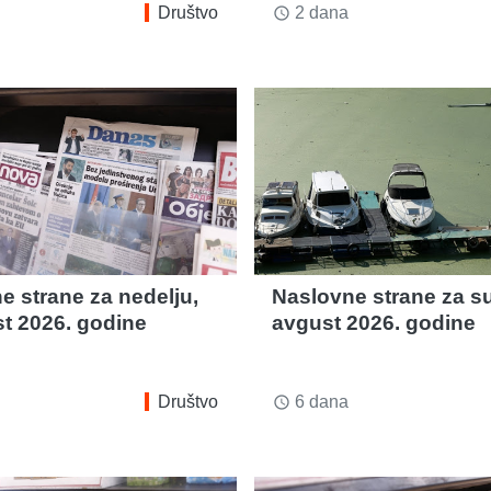
Društvo
2 dana
access_time
e strane za nedelju,
Naslovne strane za su
st 2026. godine
avgust 2026. godine
Društvo
6 dana
access_time