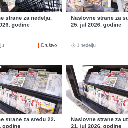
e strane za nedelju,
Naslovne strane za s
2026. godine
25. jul 2026. godine
ju
Društvo
1 nedelju
access_time
e strane za sredu 22.
Naslovne strane za ut
. godine
21. jul 2026. godine