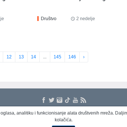
je
Društvo
2 nedelje
access_time
12
13
14
...
145
146
›
 i oglasa, analitiku i funkcionisanje alata društvenih mreža. Dal
kolačića.