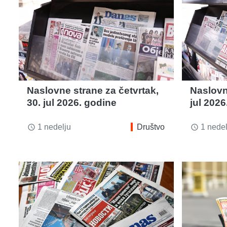
Naslovne strane za četvrtak,
Naslovn
30. jul 2026. godine
jul 2026
1 nedelju
Društvo
1 nedel
access_time
access_time