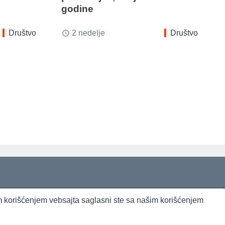
godine
Društvo
2 nedelje
Društvo
access_time
jim korišćenjem vebsajta saglasni ste sa našim korišćenjem
Beta Briefing
Dnevni evropski servis
Radio Sto plus