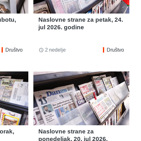
ubotu,
Naslovne strane za petak, 24.
jul 2026. godine
Društvo
2 nedelje
Društvo
access_time
orak,
Naslovne strane za
ponedeljak, 20. jul 2026.