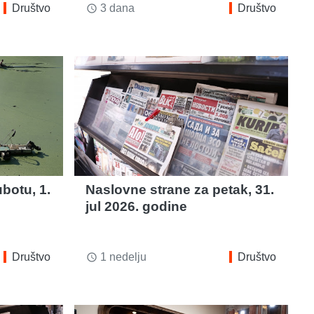
Društvo
3 dana
Društvo
access_time
botu, 1.
Naslovne strane za petak, 31.
jul 2026. godine
Društvo
1 nedelju
Društvo
access_time