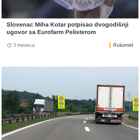
Slovenac Miha Kotar potpisao dvogodišnji
ugovor sa Eurofarm Pelisterom
3 meseca
Rukomet
access_time