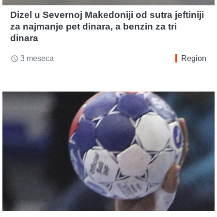
Dizel u Severnoj Makedoniji od sutra jeftiniji
za najmanje pet dinara, a benzin za tri
dinara
3 meseca
Region
access_time