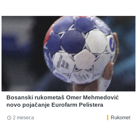
Bosanski rukometaš Omer Mehmedović
novo pojačanje Eurofarm Pelistera
2 meseca
Rukomet
access_time