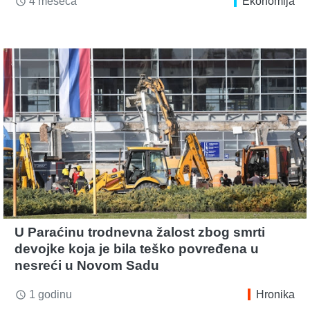
4 meseca
Ekonomija
access_time
U Paraćinu trodnevna žalost zbog smrti
devojke koja je bila teško povređena u
nesreći u Novom Sadu
1 godinu
Hronika
access_time