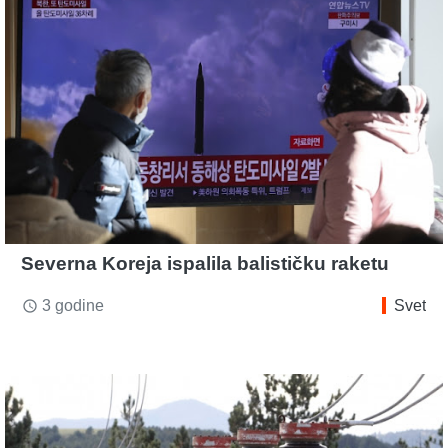
Severna Koreja ispalila balističku raketu
3 godine
Svet
access_time