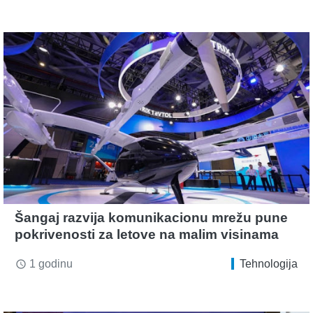
Šangaj razvija komunikacionu mrežu pune
pokrivenosti za letove na malim visinama
1 godinu
Tehnologija
access_time