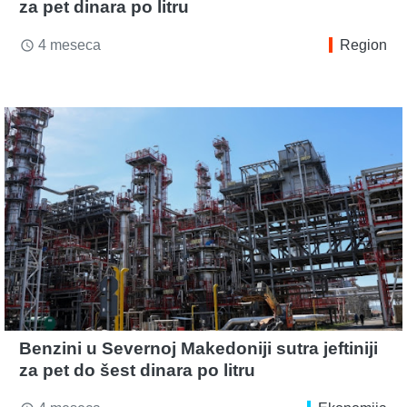
za pet dinara po litru
4 meseca
Region
access_time
Benzini u Severnoj Makedoniji sutra jeftiniji
za pet do šest dinara po litru