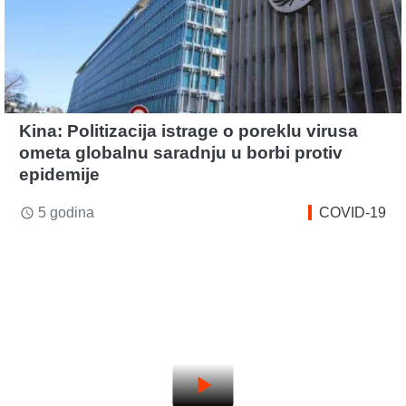
Kina: Politizacija istrage o poreklu virusa
ometa globalnu saradnju u borbi protiv
epidemije
5 godina
COVID-19
access_time
play_arrow