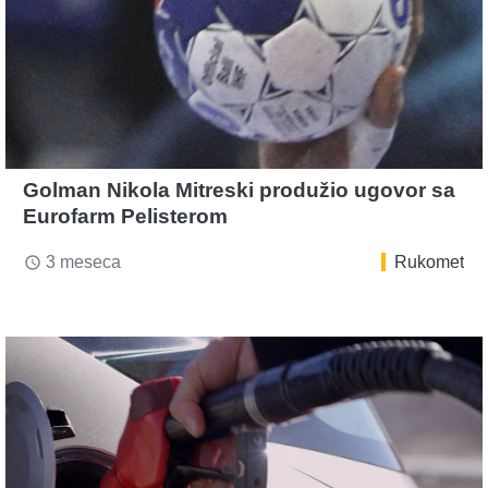
Golman Nikola Mitreski produžio ugovor sa
Eurofarm Pelisterom
3 meseca
Rukomet
access_time