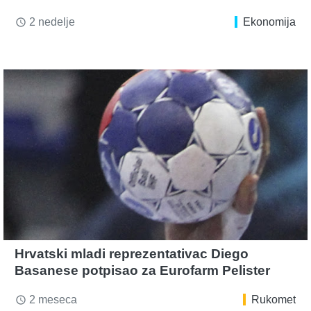
2 nedelje
Ekonomija
access_time
Hrvatski mladi reprezentativac Diego
Basanese potpisao za Eurofarm Pelister
2 meseca
Rukomet
access_time