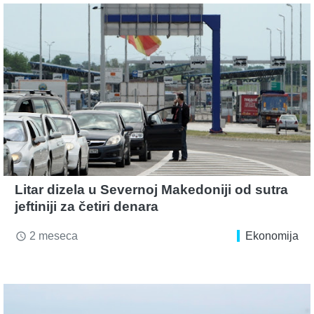
Litar dizela u Severnoj Makedoniji od sutra
jeftiniji za četiri denara
2 meseca
Ekonomija
access_time