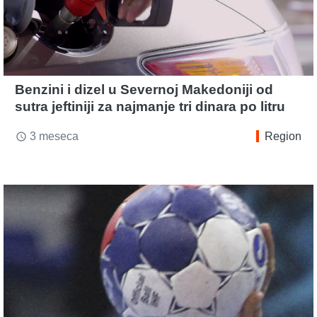
Benzini i dizel u Severnoj Makedoniji od
sutra jeftiniji za najmanje tri dinara po litru
3 meseca
Region
access_time