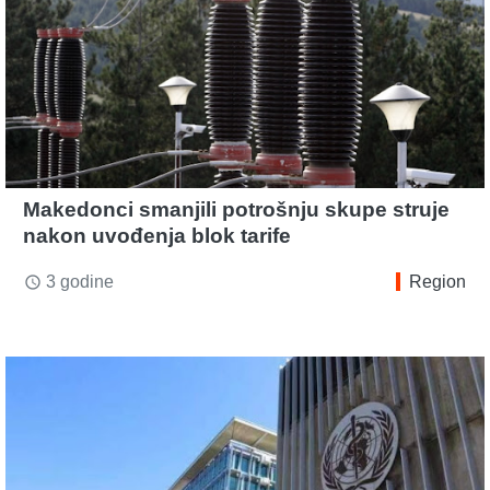
Makedonci smanjili potrošnju skupe struje
nakon uvođenja blok tarife
3 godine
Region
access_time