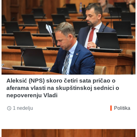
Aleksić (NPS) skoro četiri sata pričao o
aferama vlasti na skupštinskoj sednici o
nepoverenju Vladi
1 nedelju
Politika
access_time