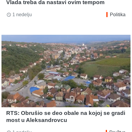
Vlada treba da nastavi ovim tempom
1 nedelju
Politika
access_time
RTS: Obrušio se deo obale na kojoj se gradi
most u Aleksandrovcu