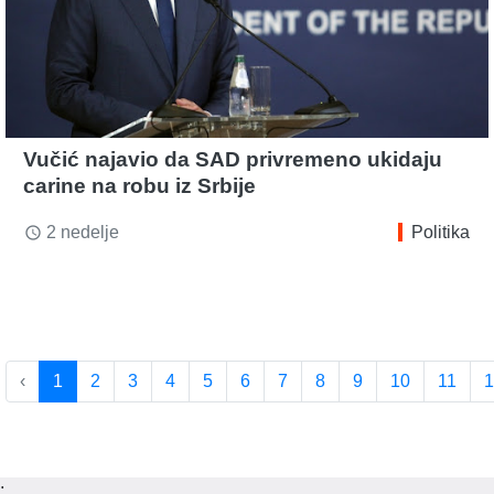
Vučić najavio da SAD privremeno ukidaju
carine na robu iz Srbije
2 nedelje
Politika
access_time
‹
1
2
3
4
5
6
7
8
9
10
11
1
;