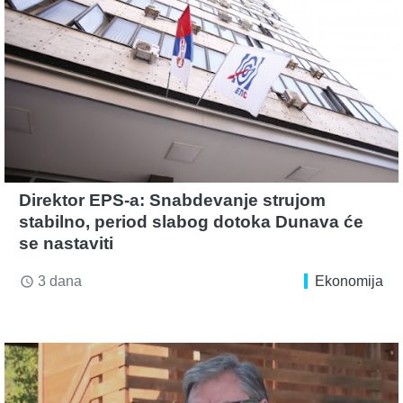
Direktor EPS-a: Snabdevanje strujom
stabilno, period slabog dotoka Dunava će
se nastaviti
3 dana
Ekonomija
access_time