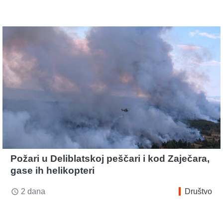
Požari u Deliblatskoj peščari i kod Zaječara,
gase ih helikopteri
2 dana
Društvo
access_time