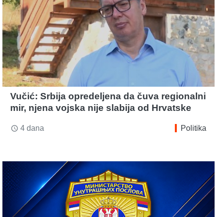
Vučić: Srbija opredeljena da čuva regionalni
mir, njena vojska nije slabija od Hrvatske
4 dana
Politika
access_time