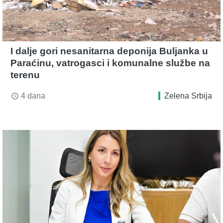
I dalje gori nesanitarna deponija Buljanka u
Paraćinu, vatrogasci i komunalne službe na
terenu
4 dana
Zelena Srbija
access_time