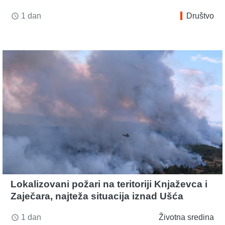
1 dan
Društvo
access_time
Lokalizovani požari na teritoriji Knjaževca i
Zaječara, najteža situacija iznad Ušća
1 dan
Životna sredina
access_time