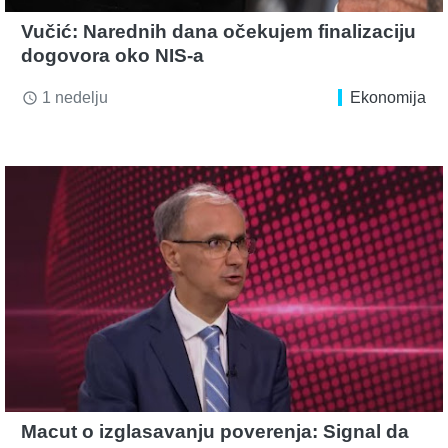
Vučić: Narednih dana očekujem finalizaciju
dogovora oko NIS-a
1 nedelju
Ekonomija
access_time
Macut o izglasavanju poverenja: Signal da