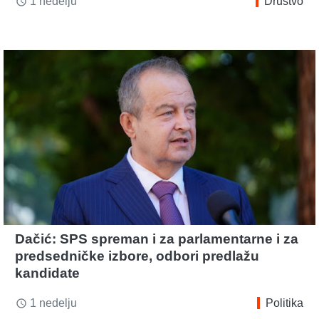
1 nedelju
Društvo
access_time
Dačić: SPS spreman i za parlamentarne i za
predsedničke izbore, odbori predlažu
kandidate
1 nedelju
Politika
access_time