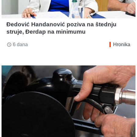
Đedović Handanović poziva na štednju
struje, Đerdap na minimumu
6 dana
Hronika
access_time