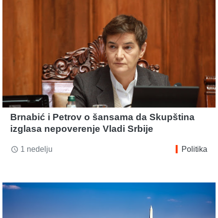
Brnabić i Petrov o šansama da Skupština
izglasa nepoverenje Vladi Srbije
1 nedelju
Politika
access_time