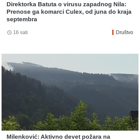
Direktorka Batuta o virusu zapadnog Nila:
Prenose ga komarci Culex, od juna do kraja
septembra
16 sati
Društvo
access_time
Milenković: Aktivno devet požara na