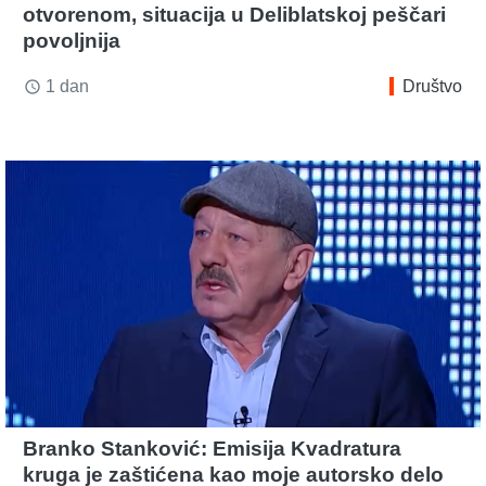
otvorenom, situacija u Deliblatskoj peščari
povoljnija
1 dan
Društvo
access_time
Branko Stanković: Emisija Kvadratura
kruga je zaštićena kao moje autorsko delo