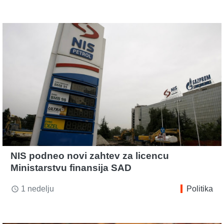
NIS podneo novi zahtev za licencu
Ministarstvu finansija SAD
1 nedelju
Politika
access_time