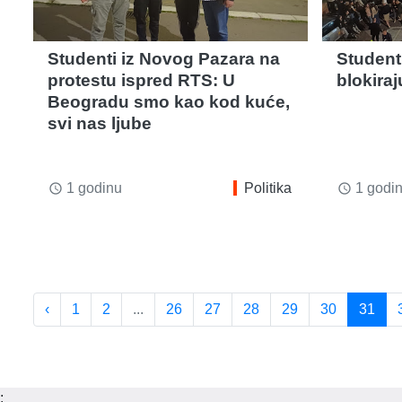
Studenti iz Novog Pazara na
Student
protestu ispred RTS: U
blokira
Beogradu smo kao kod kuće,
svi nas ljube
1 godinu
Politika
1 godi
access_time
access_time
‹
1
2
...
26
27
28
29
30
31
;