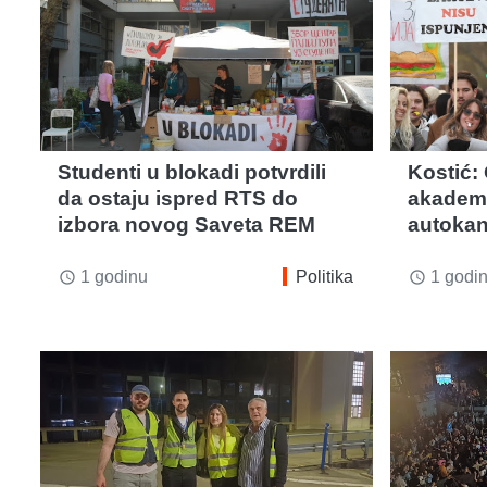
Studenti u blokadi potvrdili
Kostić:
da ostaju ispred RTS do
akadems
izbora novog Saveta REM
autokan
1 godinu
Politika
1 godi
access_time
access_time