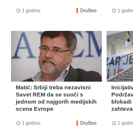
1 godinu
Društvo
1 godi
access_time
access_time
Matić: Srbiji treba nezavisni
Inicijat
Savet REM da se suoči s
Podržav
jednom od najgorih medijskih
blokadi
scena Evrope
zahteva
1 godinu
Društvo
1 godi
access_time
access_time