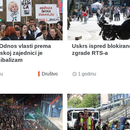
 Odnos vlasti prema
Uskrs ispred blokiran
koj zajednici je
zgrade RTS-a
ibalizam
nu
Društvo
1 godinu
access_time