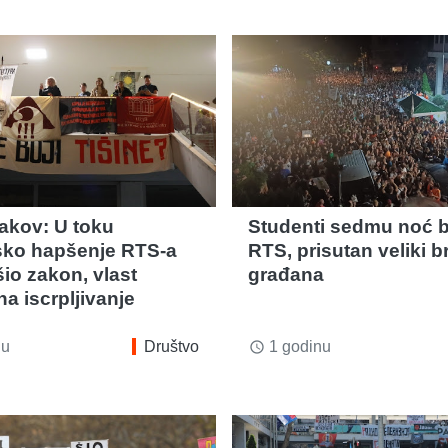
akov: U toku
Studenti sedmu noć b
ko hapšenje RTS-a
RTS, prisutan veliki b
ršio zakon, vlast
građana
a iscrpljivanje
nu
Društvo
1 godinu
access_time