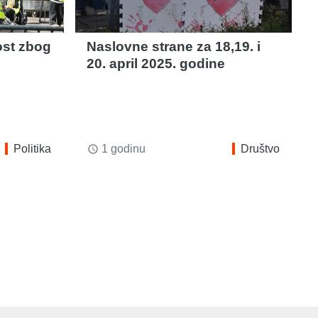
ost zbog
Naslovne strane za 18,19. i
20. april 2025. godine
Politika
1 godinu
Društvo
access_time