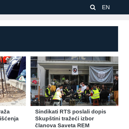
EN
raža
Sindikati RTS poslali dopis
čišćenja
Skupštini tražeći izbor
članova Saveta REM