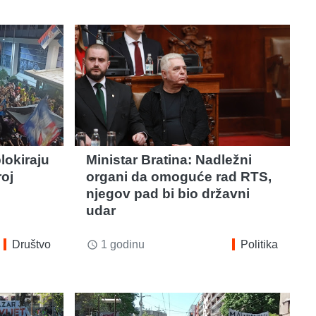
lokiraju
Ministar Bratina: Nadležni
roj
organi da omoguće rad RTS,
njegov pad bi bio državni
udar
Društvo
1 godinu
Politika
access_time