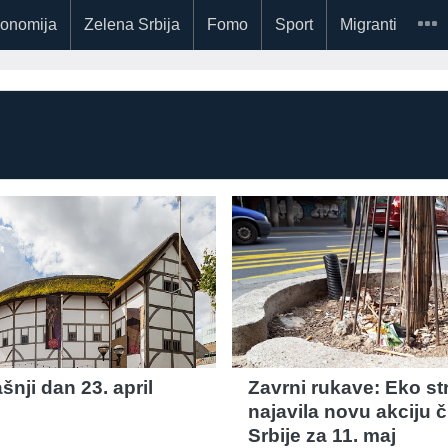
onomija
Zelena Srbija
Fomo
Sport
Migranti
nji dan 23. april
Zavrni rukave: Eko st
najavila novu akciju 
Srbije za 11. maj