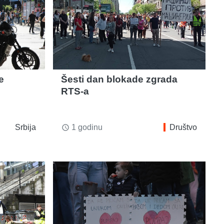
e
Šesti dan blokade zgrada
RTS-a
Srbija
1 godinu
Društvo
access_time