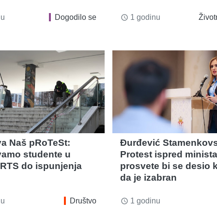
nu
Dogodilo se
1 godinu
Život
access_time
iva Naš pRoTeSt:
Đurđević Stamenkovs
amo studente u
Protest ispred minist
 RTS do ispunjenja
prosvete bi se desio 
da je izabran
nu
Društvo
1 godinu
access_time