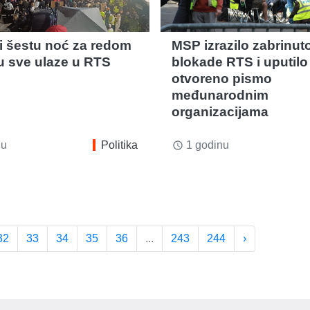
i šestu noć za redom
MSP izrazilo zabrinut
ju sve ulaze u RTS
blokade RTS i uputilo
otvoreno pismo
međunarodnim
organizacijama
nu
Politika
1 godinu
access_time
32
33
34
35
36
...
243
244
›