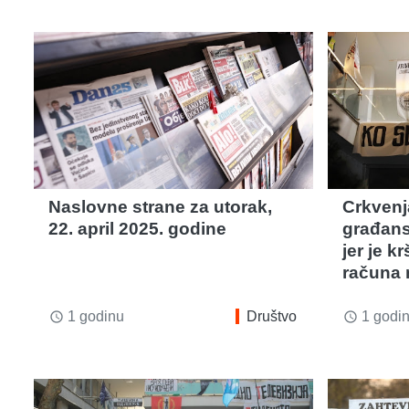
Naslovne strane za utorak,
Crkvenj
22. april 2025. godine
građans
jer je k
računa n
1 godinu
Društvo
1 godi
access_time
access_time