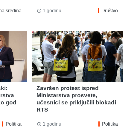
na sredina
1 godinu
Društvo
access_time
ki:
Završen protest ispred
arstva
Ministarstva prosvete,
ko god
učesnici se priključili blokadi
RTS
Politika
1 godinu
Politika
access_time