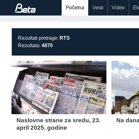
Početna
Vesti
Video
Ek
Rezultati pretrage:
RTS
Rezultata:
4870
Naslovne strane za sredu, 23.
Na današ
april 2025. godine