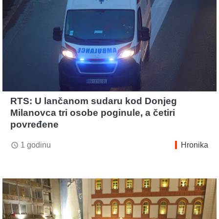
RTS: U lančanom sudaru kod Donjeg
Milanovca tri osobe poginule, a četiri
povređene
1 godinu
Hronika
access_time