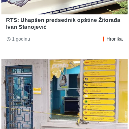
RTS: Uhapšen predsednik opštine Žitorađa
Ivan Stanojević
1 godinu
Hronika
access_time