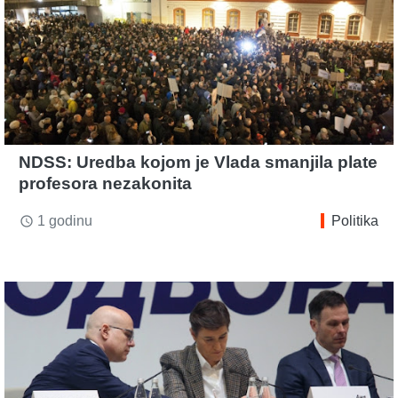
NDSS: Uredba kojom je Vlada smanjila plate
profesora nezakonita
1 godinu
Politika
access_time