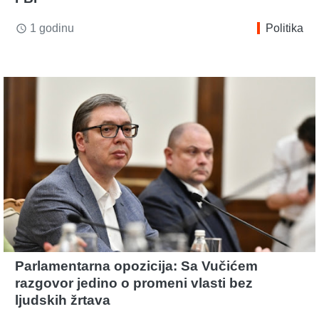
1 godinu
Politika
access_time
Parlamentarna opozicija: Sa Vučićem
razgovor jedino o promeni vlasti bez
ljudskih žrtava