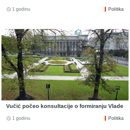
1 godinu
Politika
access_time
Vučić počeo konsultacije o formiranju Vlade
1 godinu
Politika
access_time