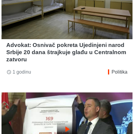
Advokat: Osnivač pokreta Ujedinjeni narod
Srbije 20 dana štrajkuje glađu u Centralnom
zatvoru
1 godinu
Politika
access_time
play_arrow