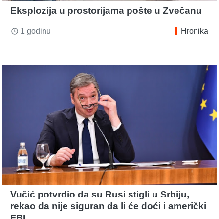
Eksplozija u prostorijama pošte u Zvečanu
1 godinu
Hronika
access_time
Vučić potvrdio da su Rusi stigli u Srbiju,
rekao da nije siguran da li će doći i američki
FBI