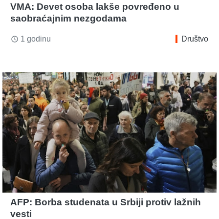
VMA: Devet osoba lakše povređeno u
saobraćajnim nezgodama
1 godinu
Društvo
access_time
AFP: Borba studenata u Srbiji protiv lažnih
vesti