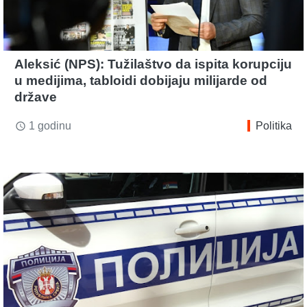
Aleksić (NPS): Tužilaštvo da ispita korupciju
u medijima, tabloidi dobijaju milijarde od
države
1 godinu
Politika
access_time