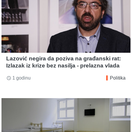
Lazović negira da poziva na građanski rat:
Izlazak iz krize bez nasilja - prelazna vlada
1 godinu
Politika
access_time