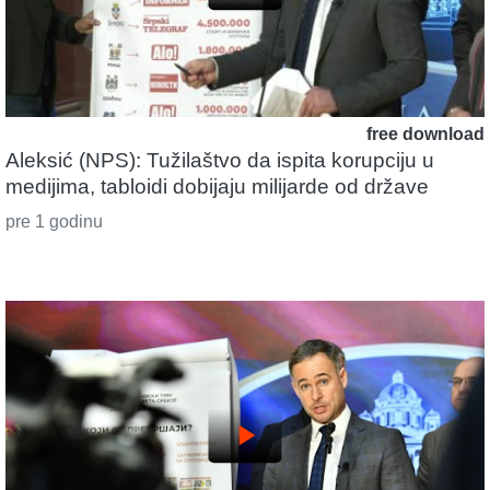
free download
Aleksić (NPS): Tužilaštvo da ispita korupciju u
medijima, tabloidi dobijaju milijarde od države
pre 1 godinu
play_arrow