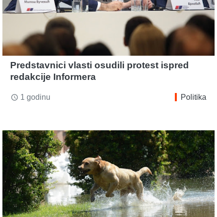
Predstavnici vlasti osudili protest ispred
redakcije Informera
1 godinu
Politika
access_time