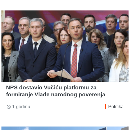
NPS dostavio Vučiću platformu za
formiranje Vlade narodnog poverenja
1 godinu
Politika
access_time