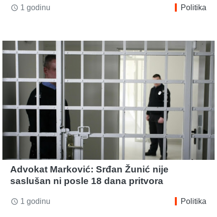
1 godinu
Politika
access_time
Advokat Marković: Srđan Žunić nije
saslušan ni posle 18 dana pritvora
1 godinu
Politika
access_time