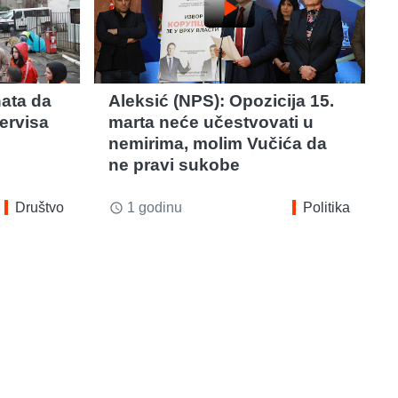
play_arrow
nata da
Aleksić (NPS): Opozicija 15.
ervisa
marta neće učestvovati u
nemirima, molim Vučića da
ne pravi sukobe
Društvo
1 godinu
Politika
access_time