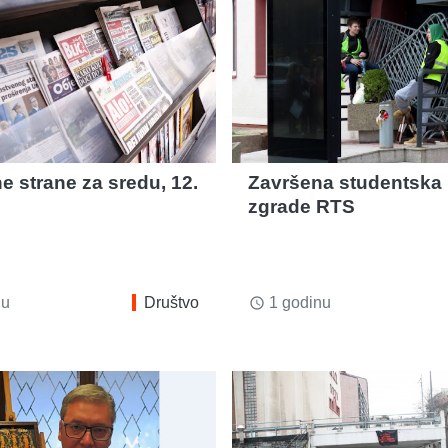
e strane za sredu, 12.
Završena studentska
zgrade RTS
nu
Društvo
1 godinu
access_time