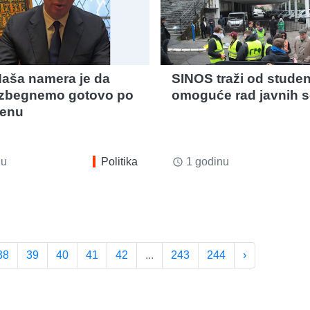
Naša namera je da
SINOS traži od stude
 izbegnemo gotovo po
omoguće rad javnih s
cenu
nu
Politika
1 godinu
access_time
38
39
40
41
42
...
243
244
›