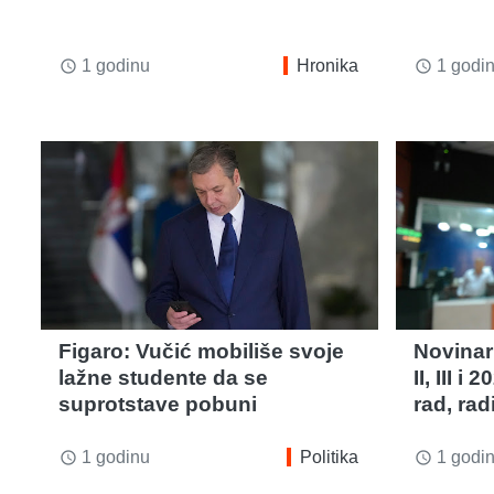
1 godinu
Hronika
1 godi
access_time
access_time
Figaro: Vučić mobiliše svoje
Novinar
lažne studente da se
II, III 
suprotstave pobuni
rad, ra
1 godinu
Politika
1 godi
access_time
access_time