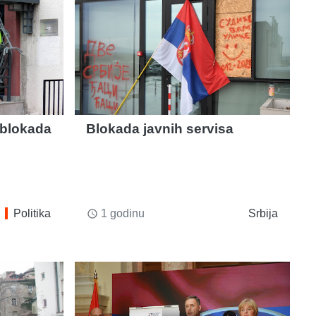
 blokada
Blokada javnih servisa
Politika
1 godinu
Srbija
access_time