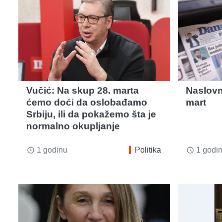
Vučić: Na skup 28. marta
Naslovn
ćemo doći da oslobađamo
mart
Srbiju, ili da pokažemo šta je
normalno okupljanje
1 godinu
Politika
1 godi
access_time
access_time