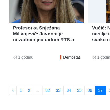
Profesorka Snježana
Vučić: 
Milivojević: Javnost je
nasilje
nezadovoljna radom RTS-a
svaku 
1 godinu
Demostat
1 godi
access_time
access_time
‹
1
2
...
32
33
34
35
36
37