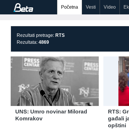
Početna
Vesti
Video
Ek
Rezultati pretrage:
RTS
Rezultata:
4869
UNS: Umro novinar Milorad
RTS: Gr
Komrakov
gađali 
opštini