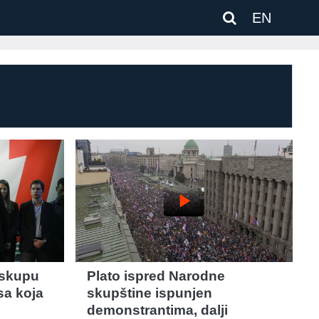
EN
play_arrow
 skupu
Plato ispred Narodne
sa koja
skupštine ispunjen
demonstrantima, dalji