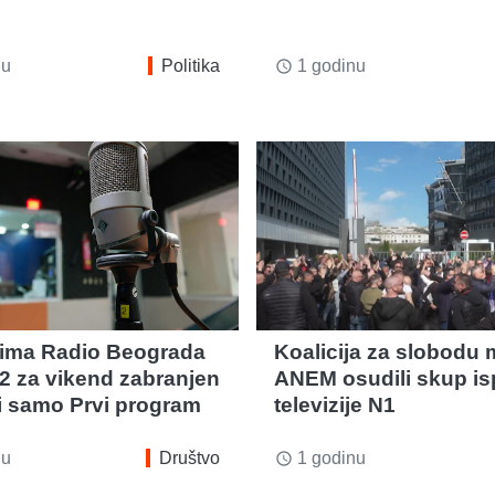
nu
Politika
1 godinu
access_time
ima Radio Beograda
Koalicija za slobodu m
i 202 za vikend zabranjen
ANEM osudili skup is
di samo Prvi program
televizije N1
nu
Društvo
1 godinu
access_time