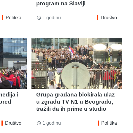
program na Slaviji
Politika
1 godinu
Društvo
access_time
edija i
Grupa građana blokirala ulaz
pred
u zgradu TV N1 u Beogradu,
tražili da ih prime u studio
Društvo
1 godinu
Politika
access_time