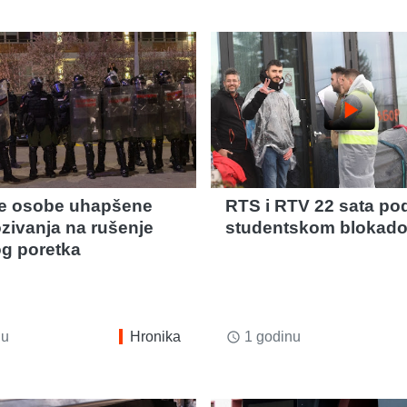
play_arrow
e osobe uhapšene
RTS i RTV 22 sata po
zivanja na rušenje
studentskom blokad
g poretka
nu
Hronika
1 godinu
access_time