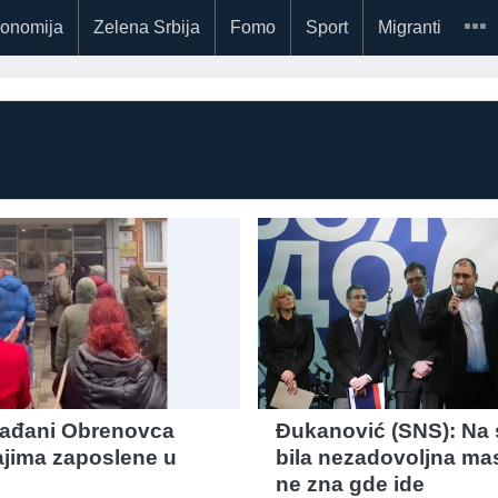
onomija
Zelena Srbija
Fomo
Sport
Migranti
ađani Obrenovca
Đukanović (SNS): Na
jajima zaposlene u
bila nezadovoljna ma
ne zna gde ide