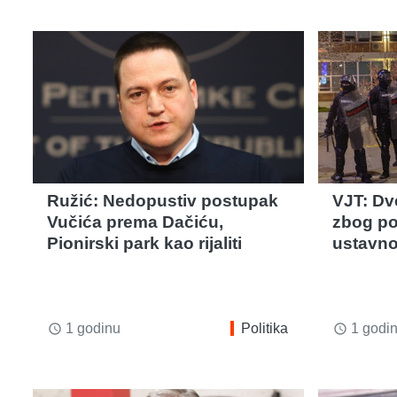
Ružić: Nedopustiv postupak
VJT: Dv
Vučića prema Dačiću,
zbog po
Pionirski park kao rijaliti
ustavno
1 godinu
Politika
1 godi
access_time
access_time