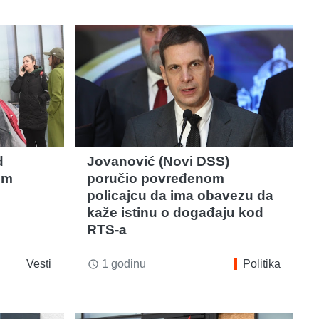
d
Jovanović (Novi DSS)
om
poručio povređenom
policajcu da ima obavezu da
kaže istinu o događaju kod
RTS-a
Vesti
1 godinu
Politika
access_time