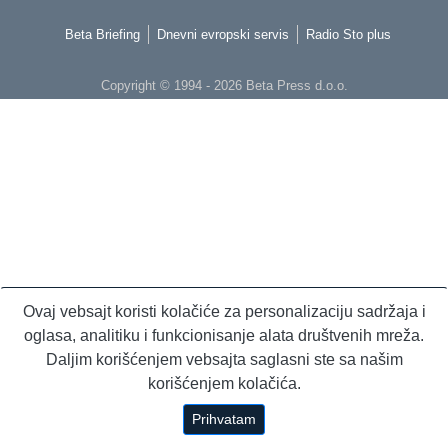
Beta Briefing
Dnevni evropski servis
Radio Sto plus
Copyright © 1994 - 2026 Beta Press d.o.o.
Ovaj vebsajt koristi kolačiće za personalizaciju sadržaja i
oglasa, analitiku i funkcionisanje alata društvenih mreža.
Daljim korišćenjem vebsajta saglasni ste sa našim
korišćenjem kolačića.
Prihvatam