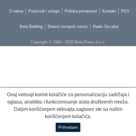
O nama
Proizvodi i usluge
Politika privatnosti
Kontakt
RSS
Beta Briefing
Dnevni evropski servis
Radio Sto plus
Copyright © 1994 - 2026 Beta Press d.o.o.
Ovaj vebsajt koristi kolačiće za personalizaciju sadržaja i
oglasa, analitiku i funkcionisanje alata društvenih mreža.
Daljim korišćenjem vebsajta saglasni ste sa našim
korišćenjem kolačića.
Prihvatam