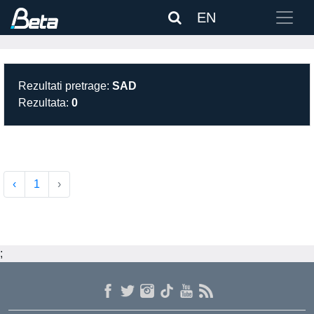
EN
Rezultati pretrage:
SAD
Rezultata:
0
‹
1
›
;