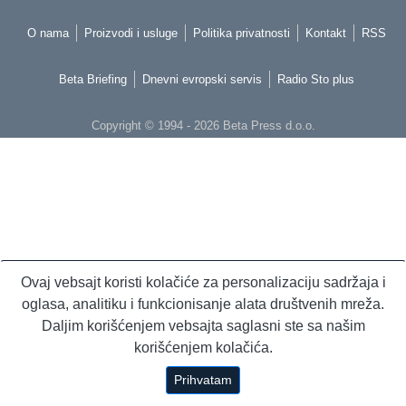
O nama
Proizvodi i usluge
Politika privatnosti
Kontakt
RSS
Beta Briefing
Dnevni evropski servis
Radio Sto plus
Copyright © 1994 - 2026 Beta Press d.o.o.
Ovaj vebsajt koristi kolačiće za personalizaciju sadržaja i
oglasa, analitiku i funkcionisanje alata društvenih mreža.
Daljim korišćenjem vebsajta saglasni ste sa našim
korišćenjem kolačića.
Prihvatam