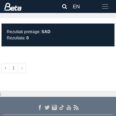
EN
Rezultati pretrage:
SAD
Rezultata:
0
‹
1
›
;