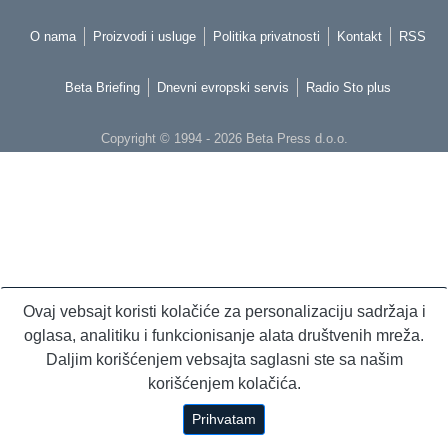
O nama
Proizvodi i usluge
Politika privatnosti
Kontakt
RSS
Beta Briefing
Dnevni evropski servis
Radio Sto plus
Copyright © 1994 - 2026 Beta Press d.o.o.
Ovaj vebsajt koristi kolačiće za personalizaciju sadržaja i
oglasa, analitiku i funkcionisanje alata društvenih mreža.
Daljim korišćenjem vebsajta saglasni ste sa našim
korišćenjem kolačića.
Prihvatam