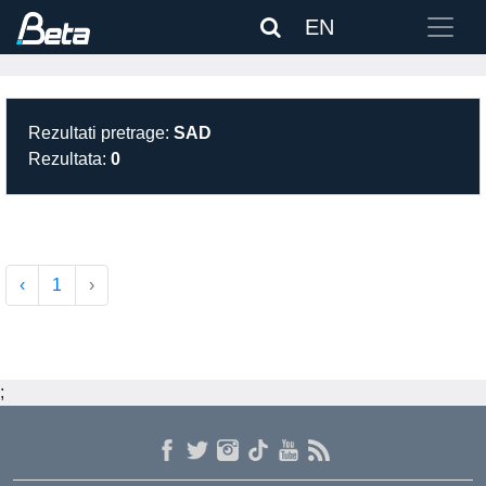
EN
Rezultati pretrage:
SAD
Rezultata:
0
‹
1
›
;