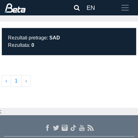
EN
Rezultati pretrage:
SAD
Rezultata:
0
‹
1
›
;