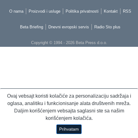
O nama
Proizvodi i usluge
Politika privatnosti
Kontakt
RSS
Beta Briefing
Dnevni evropski servis
Radio Sto plus
Copyright © 1994 - 2026 Beta Press d.o.o.
Ovaj vebsajt koristi kolačiće za personalizaciju sadržaja i
oglasa, analitiku i funkcionisanje alata društvenih mreža.
Daljim korišćenjem vebsajta saglasni ste sa našim
korišćenjem kolačića.
Prihvatam