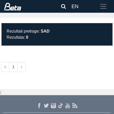
EN
Rezultati pretrage:
SAD
Rezultata:
0
‹
1
›
;