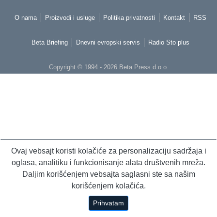
O nama
Proizvodi i usluge
Politika privatnosti
Kontakt
RSS
Beta Briefing
Dnevni evropski servis
Radio Sto plus
Copyright © 1994 - 2026 Beta Press d.o.o.
Ovaj vebsajt koristi kolačiće za personalizaciju sadržaja i
oglasa, analitiku i funkcionisanje alata društvenih mreža.
Daljim korišćenjem vebsajta saglasni ste sa našim
korišćenjem kolačića.
Prihvatam