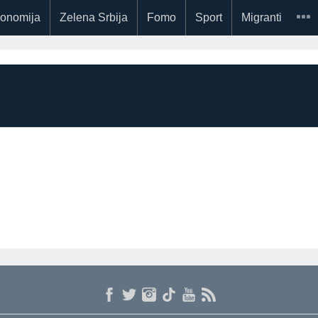
onomija
Zelena Srbija
Fomo
Sport
Migranti