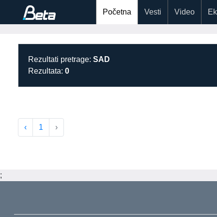
Početna
Vesti
Video
Ek
Rezultati pretrage:
SAD
Rezultata:
0
‹
1
›
;