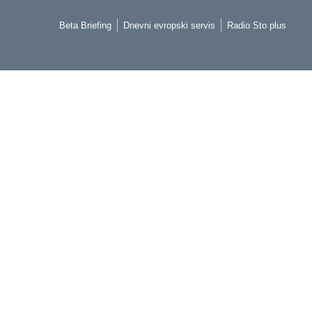
Beta Briefing
Dnevni evropski servis
Radio Sto plus