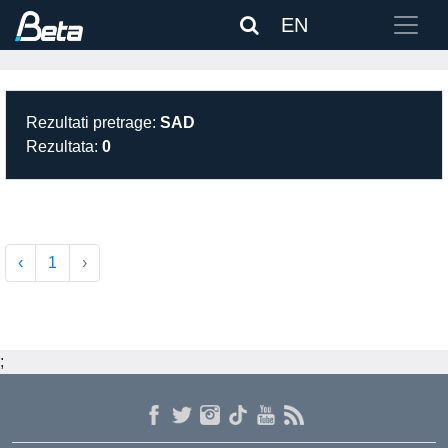
EN
Rezultati pretrage:
SAD
Rezultata:
0
‹
1
›
;