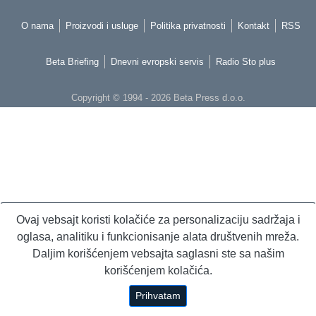
O nama
Proizvodi i usluge
Politika privatnosti
Kontakt
RSS
Beta Briefing
Dnevni evropski servis
Radio Sto plus
Copyright © 1994 - 2026 Beta Press d.o.o.
Ovaj vebsajt koristi kolačiće za personalizaciju sadržaja i
oglasa, analitiku i funkcionisanje alata društvenih mreža.
Daljim korišćenjem vebsajta saglasni ste sa našim
korišćenjem kolačića.
Prihvatam