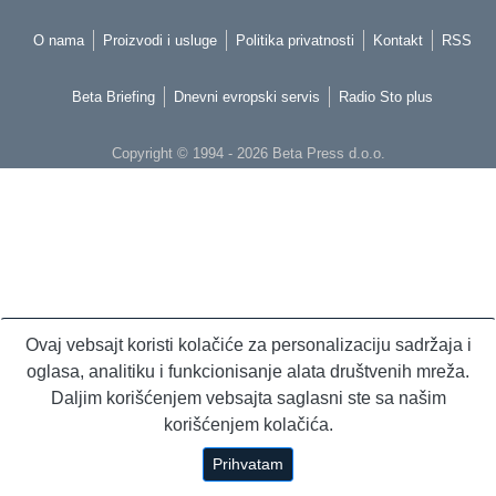
O nama
Proizvodi i usluge
Politika privatnosti
Kontakt
RSS
Beta Briefing
Dnevni evropski servis
Radio Sto plus
Copyright © 1994 - 2026 Beta Press d.o.o.
Ovaj vebsajt koristi kolačiće za personalizaciju sadržaja i
oglasa, analitiku i funkcionisanje alata društvenih mreža.
Daljim korišćenjem vebsajta saglasni ste sa našim
korišćenjem kolačića.
Prihvatam