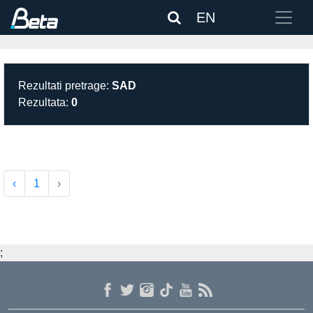
EN
Rezultati pretrage:
SAD
Rezultata:
0
‹
1
›
;