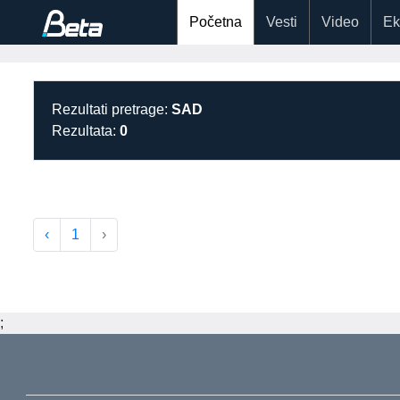
Početna
Vesti
Video
Ek
Rezultati pretrage:
SAD
Rezultata:
0
‹
1
›
;