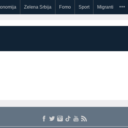
onomija
Zelena Srbija
Fomo
Sport
Migranti