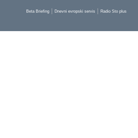
Beta Briefing
Dnevni evropski servis
Radio Sto plus