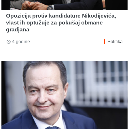
Opozicija protiv kandidature Nikodijevića,
vlast ih optužuje za pokušaj obmane
gradjana
4 godine
Politika
access_time