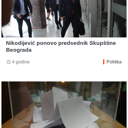
Nikodijević ponovo predsednik Skupštine
Beograda
4 godine
Politika
access_time