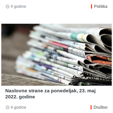
4 godine
Politika
access_time
Naslovne strane za ponedeljak, 23. maj
2022. godine
4 godine
Društvo
access_time