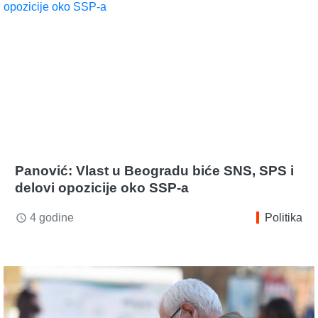
Panović: Vlast u Beogradu biće SNS, SPS i
delovi opozicije oko SSP-a
4 godine
Politika
access_time