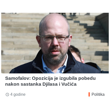
Samofalov: Opozicija je izgubila pobedu
nakon sastanka Djilasa i Vučića
4 godine
Politika
access_time