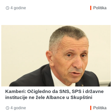
4 godine
Politika
access_time
Kamberi: Očigledno da SNS, SPS i državne
institucije ne žele Albance u Skupštini
4 godine
Politika
access_time