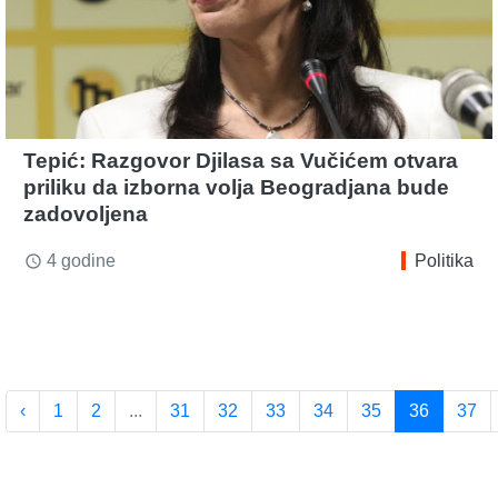
Tepić: Razgovor Djilasa sa Vučićem otvara
priliku da izborna volja Beogradjana bude
zadovoljena
4 godine
Politika
access_time
‹
1
2
...
31
32
33
34
35
36
37