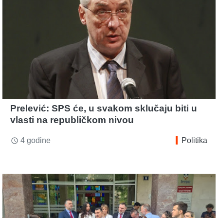
Prelević: SPS će, u svakom sklučaju biti u
vlasti na republičkom nivou
4 godine
Politika
access_time