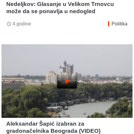
Nedeljkov: Glasanje u Velikom Trnovcu
može da se ponavlja u nedogled
4 godine
Politika
access_time
play_arrow
Aleksandar Šapić izabran za
gradonačelnika Beograda (VIDEO)