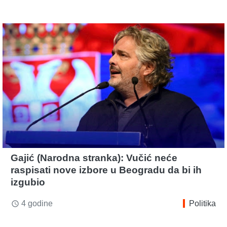
Gajić (Narodna stranka): Vučić neće
raspisati nove izbore u Beogradu da bi ih
izgubio
4 godine
Politika
access_time