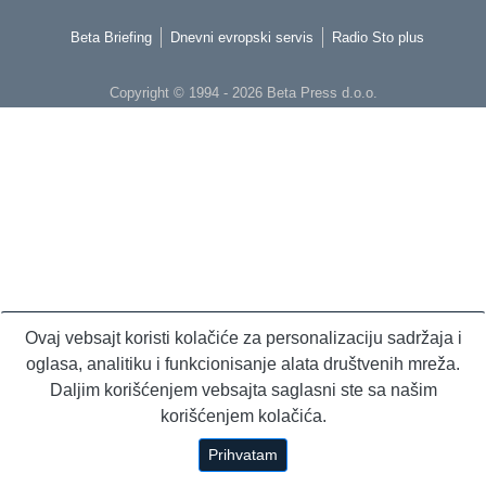
Beta Briefing
Dnevni evropski servis
Radio Sto plus
Copyright © 1994 - 2026 Beta Press d.o.o.
Ovaj vebsajt koristi kolačiće za personalizaciju sadržaja i
oglasa, analitiku i funkcionisanje alata društvenih mreža.
Daljim korišćenjem vebsajta saglasni ste sa našim
korišćenjem kolačića.
Prihvatam