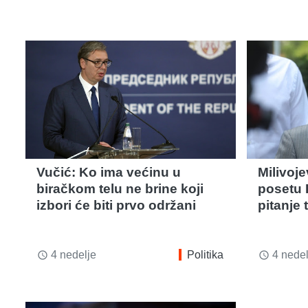
Vučić: Ko ima većinu u
Milivoje
biračkom telu ne brine koji
posetu F
izbori će biti prvo održani
pitanje 
4 nedelje
Politika
4 nedel
access_time
access_time