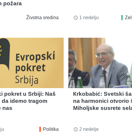
 požara
Životna sredina
1 nedelju
Zel
access_time
 pokret u Srbiji: Naš
Кrkobabić: Svetski š
e da idemo tragom
na harmonici otvorio 
e nas
Miholjske susrete sel
ju
Politika
2 nedelje
access_time