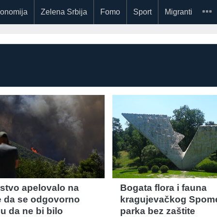
onomija
Zelena Srbija
Fomo
Sport
Migranti
rstvo apelovalo na
Bogata flora i fauna
 da se odgovorno
kragujevačkog Spom
u da ne bi bilo
parka bez zaštite