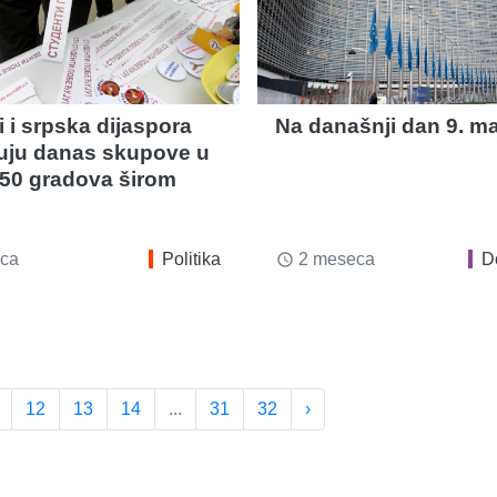
 i srpska dijaspora
Na današnji dan 9. ma
uju danas skupove u
 50 gradova širom
ca
Politika
2 meseca
D
access_time
12
13
14
...
31
32
›