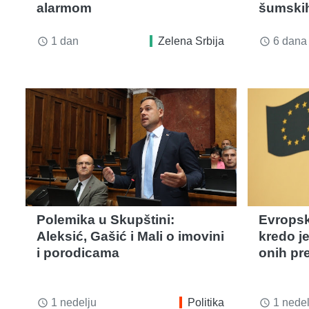
alarmom
šumskih
1 dan
Zelena Srbija
6 dana
access_time
access_time
Polemika u Skupštini:
Evropski
Aleksić, Gašić i Mali o imovini
kredo j
i porodicama
onih pr
1 nedelju
Politika
1 nedel
access_time
access_time