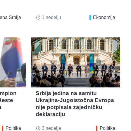
ena Srbija
1 nedelju
Ekonomija
access_time
ampion
Srbija jedina na samitu
šeste
Ukrajina-Jugoistočna Evropa
a
nije potpisala zajedničku
deklaraciju
Politika
3 nedelje
Politika
access_time