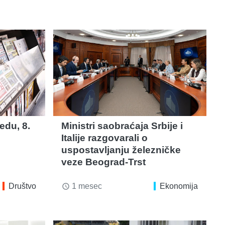
edu, 8.
Ministri saobraćaja Srbije i
Italije razgovarali o
uspostavljanju železničke
veze Beograd-Trst
Društvo
1 mesec
Ekonomija
access_time