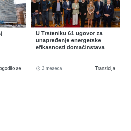
j
U Trsteniku 61 ugovor za
unapređenje energetske
efikasnosti domaćinstava
ogodilo se
3 meseca
Tranzicija
access_time