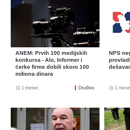
ANEM: Prvih 100 medijskih
NPS neg
konkursa - Alo, Informer i
provlad
ćerke firme dobili skoro 100
dešavan
miliona dinara
1 mesec
Društvo
1 mese
access_time
access_time