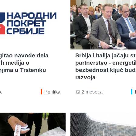
irao navode dela
Srbija i Italija jačaju 
ih medija o
partnerstvo - energeti
jima u Trsteniku
bezbednost ključ bu
razvoja
c
Politika
2 meseca
access_time