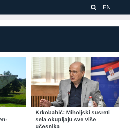
EN
Krkobabić: Miholjski susreti
en-
sela okupljaju sve više
učesnika