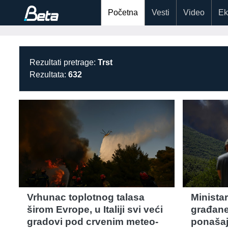
Početna
Vesti
Video
Ek
Rezultati pretrage:
Trst
Rezultata:
632
Vrhunac toplotnog talasa
Minista
širom Evrope, u Italiji svi veći
građane
gradovi pod crvenim meteo-
ponašaj