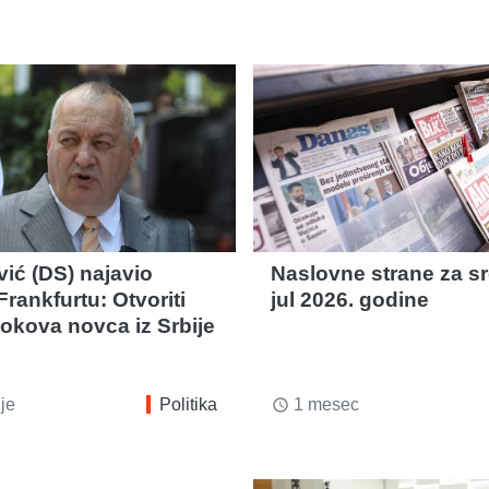
vić (DS) najavio
Naslovne strane za sr
rankfurtu: Otvoriti
jul 2026. godine
tokova novca iz Srbije
je
Politika
1 mesec
access_time