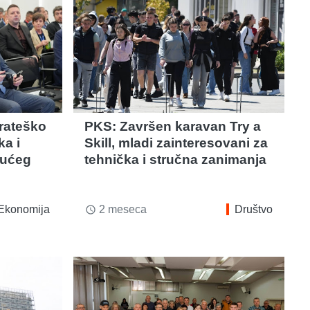
strateško
PKS: Završen karavan Try a
ka i
Skill, mladi zainteresovani za
dućeg
tehnička i stručna zanimanja
Ekonomija
2 meseca
Društvo
access_time